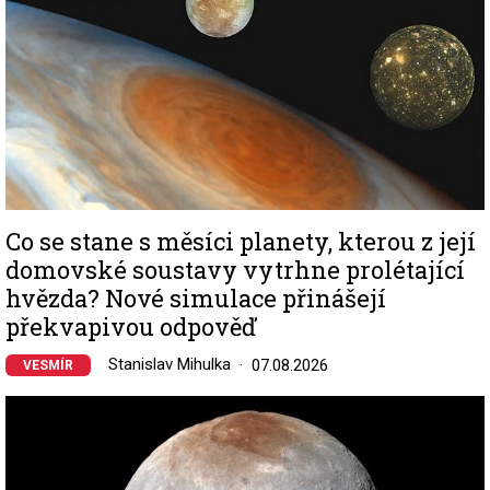
Co se stane s měsíci planety, kterou z její
domovské soustavy vytrhne prolétající
hvězda? Nové simulace přinášejí
překvapivou odpověď
Stanislav Mihulka
07.08.2026
VESMÍR
Image