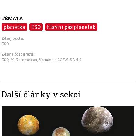
TÉMATA
planetka
ESO
hlavní pás planetek
Zdroj textu:
ESO
Zdroje fotografii:
ESO, M. Kornmesser, Vernazza
,
CC BY-SA 4.0
Další články v sekci
Image