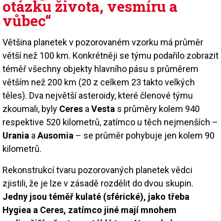
otázku života, vesmíru a
vůbec“
Většina planetek v pozorovaném vzorku má průměr
větší než 100 km. Konkrétněji se týmu podařilo zobrazit
téměř všechny objekty hlavního pásu s průměrem
větším než 200 km (20 z celkem 23 takto velkých
těles). Dva největší asteroidy, které členové týmu
zkoumali, byly
Ceres
a
Vesta
s průměry kolem 940
respektive 520 kilometrů, zatímco u těch nejmenších –
Urania
a
Ausomia
– se průměr pohybuje jen kolem 90
kilometrů.
Rekonstrukcí tvaru pozorovaných planetek vědci
zjistili, že je lze v zásadě rozdělit do dvou skupin.
Jedny jsou téměř kulaté (sférické), jako třeba
Hygiea a Ceres, zatímco jiné mají mnohem