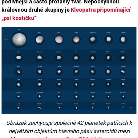
podivnější a často protáhlý tvar. Nepochybnou
královnou druhé skupiny je
Kleopatra připomínající
„psí kostičku“
.
Obrázek zachycuje společně 42 planetek patřících k
největším objektům hlavního pásu asteroidů mezi