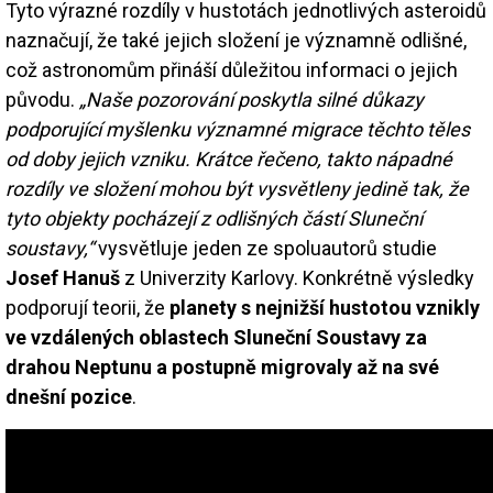
Tyto výrazné rozdíly v hustotách jednotlivých asteroidů
naznačují, že také jejich složení je významně odlišné,
což astronomům přináší důležitou informaci o jejich
původu.
„Naše pozorování poskytla silné důkazy
podporující myšlenku významné migrace těchto těles
od doby jejich vzniku. Krátce řečeno, takto nápadné
rozdíly ve složení mohou být vysvětleny jedině tak, že
tyto objekty pocházejí z odlišných částí Sluneční
soustavy,“
vysvětluje jeden ze spoluautorů studie
Josef Hanuš
z Univerzity Karlovy. Konkrétně výsledky
podporují teorii, že
planety s nejnižší hustotou vznikly
ve vzdálených oblastech Sluneční Soustavy za
drahou Neptunu a postupně migrovaly až na své
dnešní pozice
.