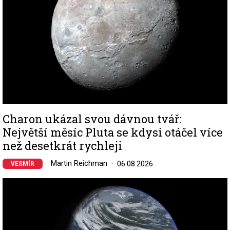
Charon ukázal svou dávnou tvář:
Největší měsíc Pluta se kdysi otáčel více
než desetkrát rychleji
Martin Reichman
06.08.2026
VESMÍR
Image