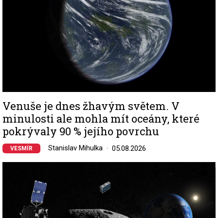
Venuše je dnes žhavým světem. V
minulosti ale mohla mít oceány, které
pokrývaly 90 % jejího povrchu
Stanislav Mihulka
05.08.2026
VESMÍR
Image