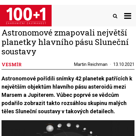
Přejít
k
hlavnímu
obsahu
Astronomové zmapovali největší
planetky hlavního pásu Sluneční
soustavy
VESMÍR
Martin Reichman
13.10.2021
Astronomové pořídili snímky 42 planetek patřících k
největším objektům hlavního pásu asteroidů mezi
Marsem a Jupiterem. Vůbec poprvé se vědcům
podařilo zobrazit takto rozsáhlou skupinu malých
těles Sluneční soustavy v takových detailech.