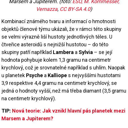
Marsem a Jupiterem. (foto:
ESO, M. Kornmesser,
Vernazza
,
CC BY-SA 4.0
)
Kombinací známého tvaru a informací o hmotnosti
objektů členové týmu ukázali, že v rámci této skupiny
se velmi výrazně liší hustoty jednotlivých těles. U
čtveřice asteroidů s nejnižší hustotou – do této
skupiny patří například
Lambera
a
Sylvia
– se její
hodnota pohybuje kolem 1,3 gramu na centimetr
krychlový, což je srovnatelné například s uhlím. Naopak
u planetek
Psyche
a
Kalliope
s nejvyššími hustotami
3,9 respektive 4,4 gramu na centimetr krychlový, se
jedná o hodnoty vyšší, než má třeba diamant (3,5 gramu
na centimetr krychlový).
TIP:
Nová teorie: Jak vznikl hlavní pás planetek mezi
Marsem a Jupiterem?