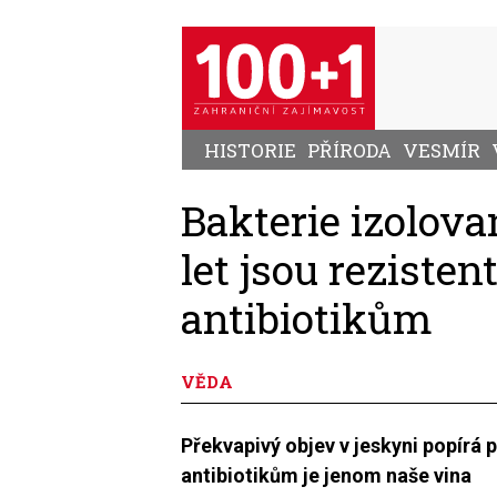
Přejít
k
hlavnímu
obsahu
HISTORIE
PŘÍRODA
VESMÍR
Bakterie izolov
let jsou rezisten
antibiotikům
VĚDA
Překvapivý objev v jeskyni popírá p
antibiotikům je jenom naše vina