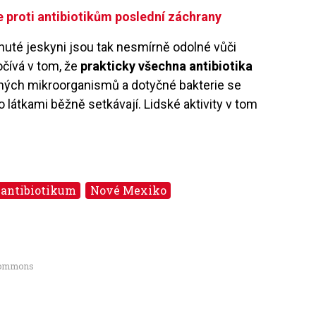
ce proti antibiotikům poslední záchrany
nuté jeskyni jsou tak nesmírně odolné vůči
očívá v tom, že
prakticky všechna antibiotika
zných mikroorganismů a dotyčné bakterie se
 látkami běžně setkávají. Lidské aktivity v tom
antibiotikum
Nové Mexiko
 Commons