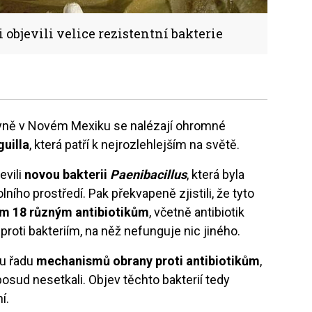
bjevili velice rezistentní bakterie
yně v Novém Mexiku se nalézají ohromné
uilla
, která patří k nejrozlehlejším na světě.
evili
novou bakterii
Paenibacillus
, která byla
lního prostředí. Pak překvapeně zjistili, že tyto
kem 18 různým antibiotikům
, včetně antibiotik
roti bakteriím, na něž nefunguje nic jiného.
ou řadu
mechanismů obrany proti antibiotikům
,
posud nesetkali. Objev těchto bakterií tedy
í.