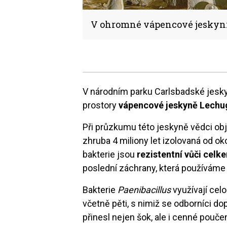
V ohromné vápencové jeskyni o
V národním parku Carlsbadské jesk
prostory
vápencové jeskyně Lechug
Při průzkumu této jeskyně vědci obj
zhruba 4 miliony let izolovaná od oko
bakterie jsou
rezistentní vůči cel
poslední záchrany, která používáme p
Bakterie
Paenibacillus
využívají cel
včetně pěti, s nimiž se odborníci do
přinesl nejen šok, ale i cenné poučen