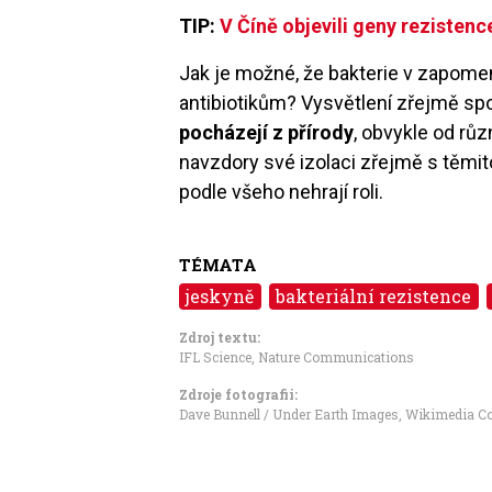
TIP:
V Číně objevili geny rezisten
Jak je možné, že bakterie v zapome
antibiotikům? Vysvětlení zřejmě sp
pocházejí z přírody
, obvykle od rů
navzdory své izolaci zřejmě s těmito
podle všeho nehrají roli.
TÉMATA
jeskyně
bakteriální rezistence
Zdroj textu:
IFL Science, Nature Communications
Zdroje fotografii:
Dave Bunnell / Under Earth Images, Wikimedia