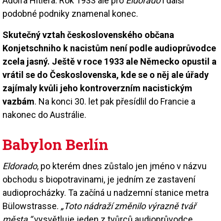
Adolfa Hitlera. Rok 1933 ale pro
Eldorado
i další
podobné podniky znamenal konec.
Skutečný vztah československého občana
Konjetschniho k nacistům není podle audioprůvodce
zcela jasný. Ještě v roce 1933 ale Německo opustil a
vrátil se do Československa, kde se o něj ale úřady
zajímaly kvůli jeho kontroverzním nacistickým
vazbám
. Na konci 30. let pak přesídlil do Francie a
nakonec do Austrálie.
Babylon Berlín
Eldorado
, po kterém dnes zůstalo jen jméno v názvu
obchodu s biopotravinami, je jedním ze zastavení
audioprocházky. Ta začíná u nadzemní stanice metra
Bülowstrasse.
„Toto nádraží změnilo výrazně tvář
města,“
vysvětluje jeden z tvůrců audioprůvodce