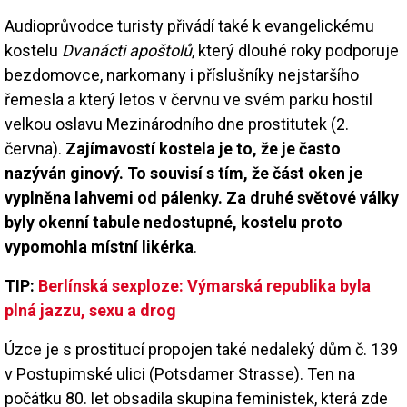
Audioprůvodce turisty přivádí také k evangelickému
kostelu
Dvanácti apoštolů
, který dlouhé roky podporuje
bezdomovce, narkomany i příslušníky nejstaršího
řemesla a který letos v červnu ve svém parku hostil
velkou oslavu Mezinárodního dne prostitutek (2.
června).
Zajímavostí kostela je to, že je často
nazýván ginový. To souvisí s tím, že část oken je
vyplněna lahvemi od pálenky. Za druhé světové války
byly okenní tabule nedostupné, kostelu proto
vypomohla místní likérka
.
TIP:
Berlínská sexploze: Výmarská republika byla
plná jazzu, sexu a drog
Úzce je s prostitucí propojen také nedaleký dům č. 139
v Postupimské ulici (Potsdamer Strasse). Ten na
počátku 80. let obsadila skupina feministek, která zde