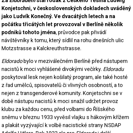
Za
Eldoradem
stál rodák z Českého Těšína Ludwig
Konjetschni, v československých dokladech uváděný
jako Ludvík Konečný. Ve dvacátých letech a na
počátku třicátých let provozoval v Berlíně několik
podniků tohoto jména
, průvodce pak přivádí
návštěvníky k tomu, který sídlil na rohu dnešních ulic
Motzstrasse a Kalckreuthstrasse.
Eldorado
bylo v meziválečném Berlíně před nástupem
nacistů k moci vyhlášené divokými večírky.
Eldoradu
poskytoval lesk nejen košilatý program, ale také hosté
z řad umělců, spisovatelů či vlivných osobností, a to
nejen z transgenderové komunity. Konjetschni se v
době nástupu nacistů k moci snažil udržet provoz
klubu za každou cenu, před volbami do Říšského
sněmu v březnu 1933 vyvěsil vlajku s hákovým křížem
a plakát vyzývající k volbě nacistické strany NSDAP