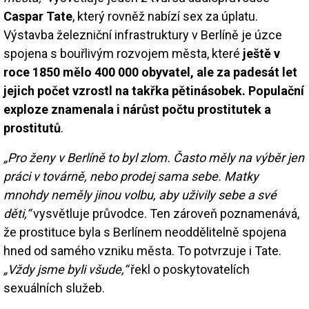
Caspar Tate
, který rovněž nabízí sex za úplatu.
Výstavba železniční infrastruktury v Berlíně je úzce
spojena s bouřlivým rozvojem města, které
ještě v
roce 1850 mělo 400 000 obyvatel, ale za padesát let
jejich počet vzrostl na takřka pětinásobek. Populační
exploze znamenala i nárůst počtu prostitutek a
prostitutů
.
„Pro ženy v Berlíně to byl zlom. Často měly na výběr jen
práci v továrně, nebo prodej sama sebe. Matky
mnohdy neměly jinou volbu, aby uživily sebe a své
děti,“
vysvětluje průvodce. Ten zároveň poznamenává,
že prostituce byla s Berlínem neoddělitelně spojena
hned od samého vzniku města. To potvrzuje i Tate.
„Vždy jsme byli všude,“
řekl o poskytovatelích
sexuálních služeb.