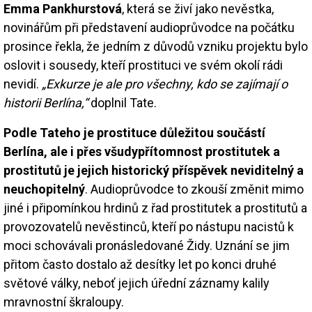
Emma Pankhurstová
, která se živí jako nevěstka,
novinářům při představení audioprůvodce na počátku
prosince řekla, že jedním z důvodů vzniku projektu bylo
oslovit i sousedy, kteří prostituci ve svém okolí rádi
nevidí.
„Exkurze je ale pro všechny, kdo se zajímají o
historii Berlína,“
doplnil Tate.
Podle Tateho je prostituce důležitou součástí
Berlína, ale i přes všudypřítomnost prostitutek a
prostitutů je jejich historický příspěvek neviditelný a
neuchopitelný
. Audioprůvodce to zkouší změnit mimo
jiné i připomínkou hrdinů z řad prostitutek a prostitutů a
provozovatelů nevěstinců, kteří po nástupu nacistů k
moci schovávali pronásledované Židy. Uznání se jim
přitom často dostalo až desítky let po konci druhé
světové války, neboť jejich úřední záznamy kalily
mravnostní škraloupy.