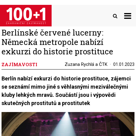
Přejít
k
hlavnímu
obsahu
Berlínské červené lucerny:
Německá metropole nabízí
exkurzi do historie prostituce
ZAJÍMAVOSTI
Zuzana Rychlá a ČTK
01.01.2023
Berlín nabízí exkurzi do historie prostituce, zájemci
se seznámí mimo jiné s věhlasnými meziválečnými
kluby lehkých mravů. Součástí jsou i výpovědi
skutečných prostitutů a prostitutek