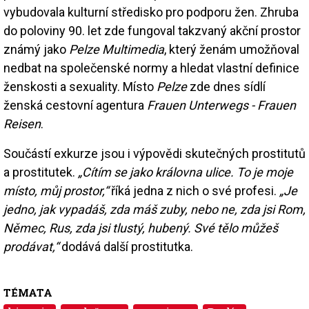
vybudovala kulturní středisko pro podporu žen. Zhruba
do poloviny 90. let zde fungoval takzvaný akční prostor
známý jako
Pelze Multimedia
, který ženám umožňoval
nedbat na společenské normy a hledat vlastní definice
ženskosti a sexuality. Místo
Pelze
zde dnes sídlí
ženská cestovní agentura
Frauen Unterwegs - Frauen
Reisen
.
Součástí exkurze jsou i výpovědi skutečných prostitutů
a prostitutek.
„Cítím se jako královna ulice. To je moje
místo, můj prostor,“
říká jedna z nich o své profesi.
„Je
jedno, jak vypadáš, zda máš zuby, nebo ne, zda jsi Rom,
Němec, Rus, zda jsi tlustý, hubený. Své tělo můžeš
prodávat,“
dodává další prostitutka.
TÉMATA