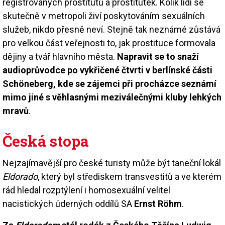
registrovaných prostitutů a prostitutek. Kolik lidí se
skutečně v metropoli živí poskytováním sexuálních
služeb, nikdo přesně neví. Stejně tak neznámé zůstává
pro velkou část veřejnosti to, jak prostituce formovala
dějiny a tvář hlavního města.
Napravit se to snaží
audioprůvodce po vykřičené čtvrti v berlínské části
Schöneberg, kde se zájemci při procházce seznámí
mimo jiné s věhlasnými meziválečnými kluby lehkých
mravů
.
Česká stopa
Nejzajímavější pro české turisty může být taneční lokál
Eldorado
, který byl střediskem transvestitů a ve kterém
rád hledal rozptýlení i homosexuální velitel
nacistických úderných oddílů SA
Ernst Röhm
.