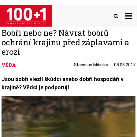
Přejít
k
hlavnímu
obsahu
Bobři nebo ne? Návrat bobrů
ochrání krajinu před záplavami a
erozí
VĚDA
Stanislav Mihulka
08.06.2017
Jsou bobři vlezlí škůdci anebo dobří hospodáři v
krajině? Vědci je podporují