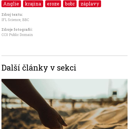
Anglie
krajina
eroze
bobr
záplavy
Zdroj textu:
IFL Science, BBC
Zdroje fotografii:
CC0 Public Domain
Další články v sekci
Image