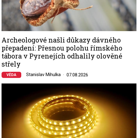
Archeologové našli důkazy dávného
přepadení: Přesnou polohu římského
tábora v Pyrenejích odhalily olověné
střely
Stanislav Mihulka
07.08.2026
VĚDA
Image