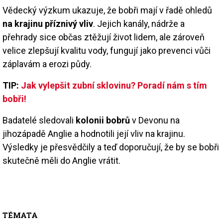
Vědecký výzkum ukazuje, že bobři mají v řadě ohledů
na krajinu příznivý vliv
. Jejich kanály, nádrže a
přehrady sice občas ztěžují život lidem, ale zároveň
velice zlepšují kvalitu vody, fungují jako prevenci vůči
záplavám a erozi půdy.
TIP:
Jak vylepšit zubní sklovinu? Poradí nám s tím
bobři!
Badatelé sledovali
kolonii bobrů
v Devonu na
jihozápadě Anglie a hodnotili její vliv na krajinu.
Výsledky je přesvědčily a teď doporučují, že by se bobři
skutečně měli do Anglie vrátit.
TÉMATA