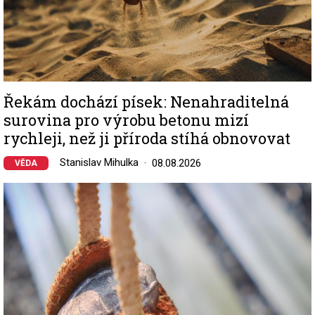
Řekám dochází písek: Nenahraditelná
surovina pro výrobu betonu mizí
rychleji, než ji příroda stíhá obnovovat
Stanislav Mihulka
08.08.2026
VĚDA
Image