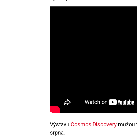
Výstavu
Cosmos Discovery
můžou f
srpna.