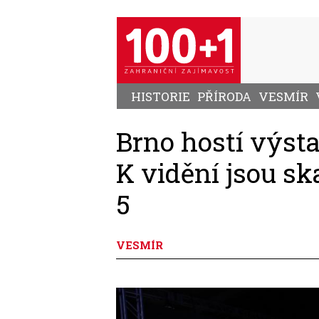
Přejít
k
hlavnímu
obsahu
HISTORIE
PŘÍRODA
VESMÍR
Brno hostí výst
K vidění jsou sk
5
VESMÍR