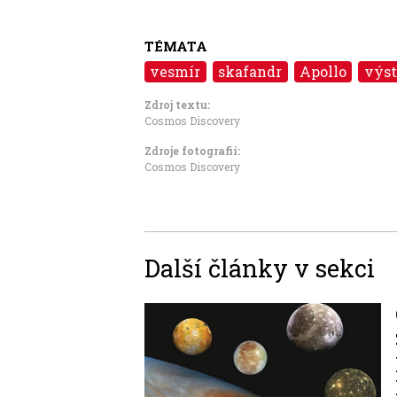
TÉMATA
vesmír
skafandr
Apollo
výs
Zdroj textu:
Cosmos Discovery
Zdroje fotografii:
Cosmos Discovery
Další články v sekci
Image