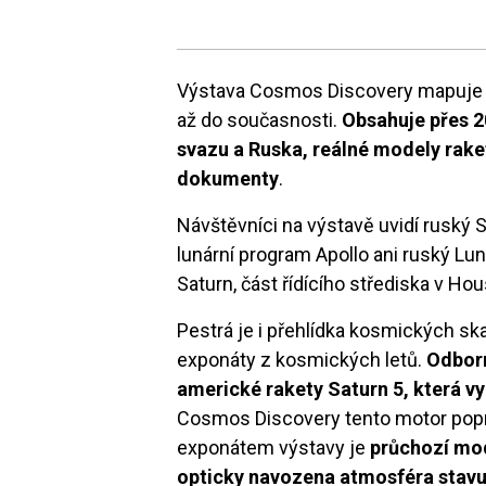
Výstava Cosmos Discovery mapuje v
až do současnosti.
Obsahuje přes 2
svazu a Ruska, reálné modely rake
dokumenty
.
Návštěvníci na výstavě uvidí ruský S
lunární program Apollo ani ruský L
Saturn, část řídícího střediska v Hou
Pestrá je i přehlídka kosmických ska
exponáty z kosmických letů.
Odborn
americké rakety Saturn 5, která v
Cosmos Discovery tento motor popr
exponátem výstavy je
průchozí mod
opticky navozena atmosféra stavu