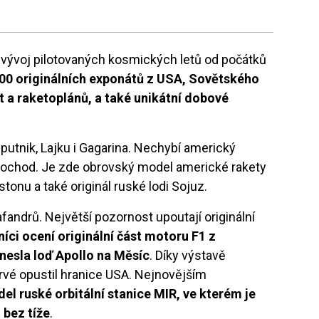
ývoj pilotovaných kosmických letů od počátků
00 originálních exponátů z USA, Sovětského
t a raketoplánů, a také unikátní dobové
putnik, Lajku i Gagarina. Nechybí americký
unochod. Je zde obrovský model americké rakety
stonu a také originál ruské lodi Sojuz.
fandrů. Největší pozornost upoutají originální
íci ocení originální část motoru F1 z
ynesla loď Apollo na Měsíc
. Díky výstavě
vé opustil hranice USA. Nejnovějším
el ruské orbitální stanice MIR, ve kterém je
 bez tíže
.