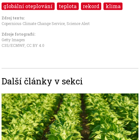
globální oteplování
teplota
rekord
klima
Zdroj textu:
Copernicus Climate Change Service
,
Science Alert
Zdroje fotografii:
Getty Images
C3S/ECMWF
,
CC BY 4.0
Další články v sekci
Image