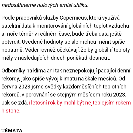
nedosáhneme nulových emisí uhlíku.
“
Podle pracovníků služby Copernicus, která využívá
satelitní data k monitorování globálních teplot vzduchu
a moře téměř v reálném čase, bude třeba data ještě
potvrdit. Uvedené hodnoty se ale mohou měnit spíše
nepatrně. Vědci rovněž očekávají, že by globální teploty
měly v následujících dnech poněkud klesnout.
Odborníky na klima ani tak neznepokojují padající denní
rekordy, jako spíše vývoj klimatu na škále měsíců. Od
června 2023 jsme svědky každoměsíčních teplotních
rekordů, v porovnání se stejným měsícem roku 2023.
Jak se zdá,
i letošní rok by mohl být nejteplejším rokem
historie
.
TÉMATA