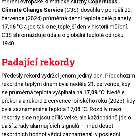
měření evropské klimatické služby
Copernicus
Climate Change Service
(C3S), dosáhla v pondělí 22.
července (2024) průměrná denní teplota celé planety
17,16 °C
a jde tak o nejteplejší den v historii měření.
C3S shromažďuje údaje o globální teplotě od roku
1940.
Padající rekordy
Předešlý rekord vydržel jenom jediný den. Předchozím
rekordně teplým dnem byla neděle 21. července, kdy
se průměrná teplota vyšplhala na
17,09 °C
. Neděle
překonala rekord z července loňského roku (2023), kdy
byla zaznamenána teplota 17,08 °C. Rozdíly mezi
rekordy sice nejsou příliš velké, ale každopádně jde o
další z řady alarmujících signálů – hned deset
rekordních hodnot vědci zaznamenali v poslední