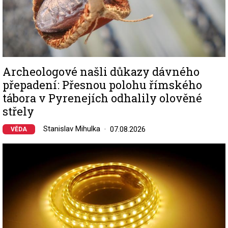
Archeologové našli důkazy dávného
přepadení: Přesnou polohu římského
tábora v Pyrenejích odhalily olověné
střely
Stanislav Mihulka
07.08.2026
VĚDA
Image