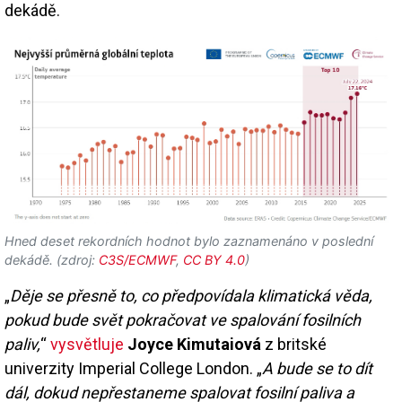
dekádě.
Hned deset rekordních hodnot bylo zaznamenáno v poslední
dekádě. (zdroj:
C3S/ECMWF
,
CC BY 4.0
)
„
Děje se přesně to, co předpovídala klimatická věda,
pokud bude svět pokračovat ve spalování fosilních
paliv,
“
vysvětluje
Joyce Kimutaiová
z britské
univerzity Imperial College London. „
A bude se to dít
dál, dokud nepřestaneme spalovat fosilní paliva a