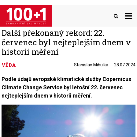
Přejít
k
hlavnímu
obsahu
Další překonaný rekord: 22.
červenec byl nejteplejším dnem v
historii měření
VĚDA
Stanislav Mihulka
28.07.2024
Podle údajů evropské klimatické služby Copernicus
Climate Change Service byl letošní 22. červenec
nejteplejším dnem v historii měření.