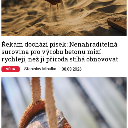
Řekám dochází písek: Nenahraditelná
surovina pro výrobu betonu mizí
rychleji, než ji příroda stíhá obnovovat
Stanislav Mihulka
08.08.2026
VĚDA
Image