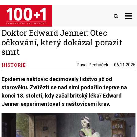
Přejít
k
hlavnímu
obsahu
Doktor Edward Jenner: Otec
očkování, který dokázal porazit
smrt
HISTORIE
Pavel Pecháček
06.11.2025
Epidemie neštovic decimovaly lidstvo již od
starověku. Zvítězit se nad nimi podařilo teprve na
konci 18. století, kdy začal britský lékař Edward
Jenner experimentovat s neštovicemi krav.