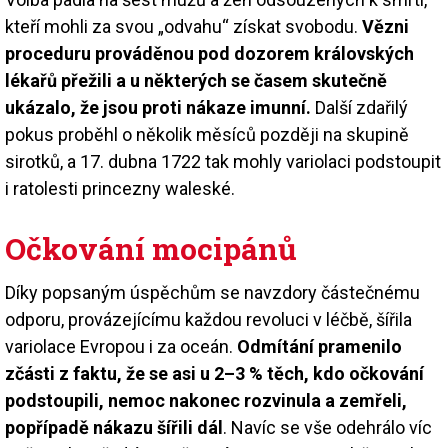
kteří mohli za svou „odvahu“ získat svobodu.
Vězni
proceduru prováděnou pod dozorem královských
lékařů přežili a u některých se časem skutečně
ukázalo, že jsou proti nákaze imunní.
Další zdařilý
pokus proběhl o několik měsíců později na skupině
sirotků, a 17. dubna 1722 tak mohly variolaci podstoupit
i ratolesti princezny waleské.
Očkování mocipánů
Díky popsaným úspěchům se navzdory částečnému
odporu, provázejícímu každou revoluci v léčbě, šířila
variolace Evropou i za oceán.
Odmítání pramenilo
zčásti z faktu, že se asi u 2–3 % těch, kdo očkování
podstoupili, nemoc nakonec rozvinula a zemřeli,
popřípadě nákazu šířili dál
. Navíc se vše odehrálo víc