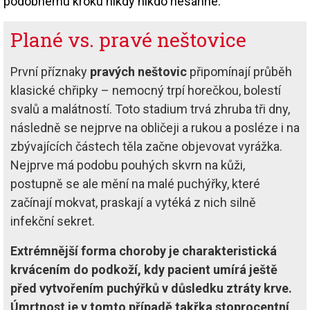
podobnému kroku nikdy nikdo nesáhne.
Plané vs. pravé neštovice
První příznaky
pravých neštovic
připomínají průběh
klasické chřipky – nemocný trpí horečkou, bolestí
svalů a malátností. Toto stadium trvá zhruba tři dny,
následně se nejprve na obličeji a rukou a posléze i na
zbývajících částech těla začne objevovat vyrážka.
Nejprve má podobu pouhých skvrn na kůži,
postupně se ale mění na malé puchýřky, které
začínají mokvat, praskají a vytéká z nich silně
infekční sekret.
Extrémnější forma choroby je charakteristická
krvácením do podkoží, kdy pacient umírá ještě
před vytvořením puchýřků v důsledku ztráty krve.
Úmrtnost je v tomto případě takřka stoprocentní
,