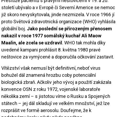
Přestože pacientů s pravými neštovicemi v 19. a 20.
století ubývalo a v Evropě či Severní Americe se nemoc
již skoro nevyskytovala, jinde nezmizela. V roce 1966 jí
proto Světová zdravotnická organizace (WHO) vyhlásila
globální boj.
Jako poslední se přirozeným přenosem
nakazil v roce 1977 somálský kuchař Ali Maow
Maalin, ale zcela se uzdravil
. WHO tak mohla díky
uvedené kampani prohlásit 8. května 1980 pravé
neštovice za vymýcené a doporučila očkování zastavit.
Vítězství však nemusí být definitivní, neboť virus
bohužel dál znamená hrozbu coby potenciální
biologická zbraň. Ačkoliv jeho vývoj a použití zakázala
konvence OSN z roku 1972, vojenské laboratoře
několika zemí – s jistotou víme o Rusku a Spojených
státech – jej dál skladují ve velkém množství, jež lze
rozprášit ve formě aerosolu. Doufejme, že k