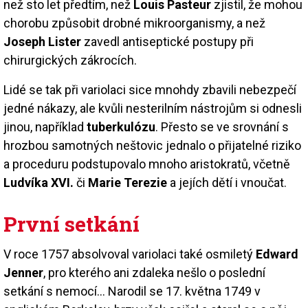
než sto let předtím, než
Louis Pasteur
zjistil, že mohou
chorobu způsobit drobné mikroorganismy, a než
Joseph Lister
zavedl antiseptické postupy při
chirurgických zákrocích.
Lidé se tak při variolaci sice mnohdy zbavili nebezpečí
jedné nákazy, ale kvůli nesterilním nástrojům si odnesli
jinou, například
tuberkulózu
. Přesto se ve srovnání s
hrozbou samotných neštovic jednalo o přijatelné riziko
a proceduru podstupovalo mnoho aristokratů, včetně
Ludvíka XVI.
či
Marie Terezie
a jejích dětí i vnoučat.
První setkání
V roce 1757 absolvoval variolaci také osmiletý
Edward
Jenner
, pro kterého ani zdaleka nešlo o poslední
setkání s nemocí… Narodil se 17. května 1749 v