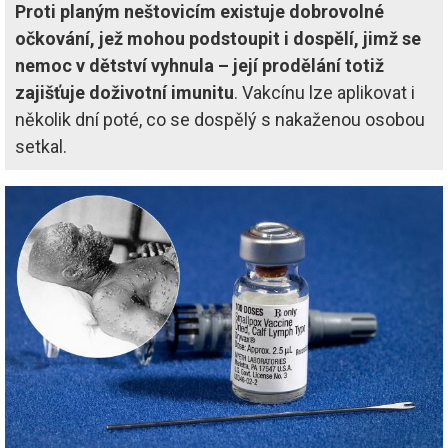
Proti planým neštovicím existuje dobrovolné
očkování, jež mohou podstoupit i dospělí, jimž se
nemoc v dětství vyhnula – její prodělání totiž
zajišťuje doživotní imunitu
. Vakcínu lze aplikovat i
několik dní poté, co se dospělý s nakaženou osobou
setkal.
Image