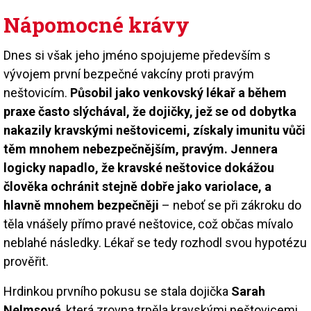
Nápomocné krávy
Dnes si však jeho jméno spojujeme především s
vývojem první bezpečné vakcíny proti pravým
neštovicím.
Působil jako venkovský lékař a během
praxe často slýchával, že dojičky, jež se od dobytka
nakazily kravskými neštovicemi, získaly imunitu vůči
těm mnohem nebezpečnějším, pravým. Jennera
logicky napadlo, že kravské neštovice dokážou
člověka ochránit stejně dobře jako variolace, a
hlavně mnohem bezpečněji
– neboť se při zákroku do
těla vnášely přímo pravé neštovice, což občas mívalo
neblahé následky. Lékař se tedy rozhodl svou hypotézu
prověřit.
Hrdinkou prvního pokusu se stala dojička
Sarah
Nelmsová
, která zrovna trpěla kravskými neštovicemi,