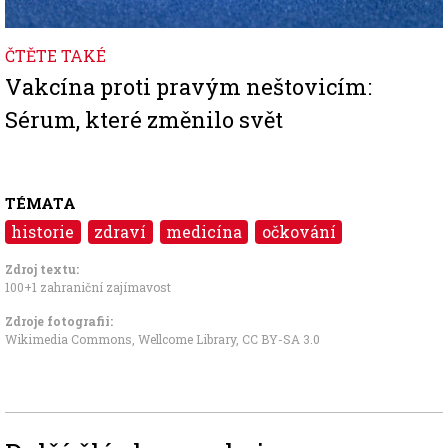
ČTĚTE TAKÉ
Vakcína proti pravým neštovicím:
Sérum, které změnilo svět
TÉMATA
historie
zdraví
medicína
očkování
Zdroj textu:
100+1 zahraniční zajímavost
Zdroje fotografii:
Wikimedia Commons, Wellcome Library
,
CC BY-SA 3.0