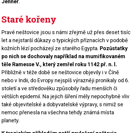
Jenner
.
Staré kořeny
Pravé neštovice jsou s námi zřejmě už přes deset tisíc
let a nejstarší důkazy o typických příznacích v podobě
kožních lézí pocházejí ze starého Egypta.
Pozůstatky
po nich se dochovaly například na mumifikovaném
těle Ramesse V., který zemřel roku 1142 př. n. l.
Přibližně v téže době se neštovice objevily i v Číně
nebo v Indii, do Evropy nejspíš výrazněji pronikaly od 6.
století a ve středověku způsobily řadu menších či
větších epidemií. Na jejich šíření měly nepochybně vliv
také objevitelské a dobyvatelské výpravy, s nimiž se
nemoc přenesla na všechna tehdy známá místa
planety.