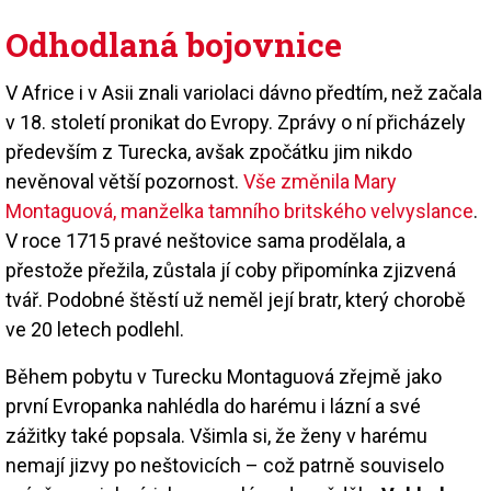
Odhodlaná bojovnice
V Africe i v Asii znali variolaci dávno předtím, než začala
v 18. století pronikat do Evropy. Zprávy o ní přicházely
především z Turecka, avšak zpočátku jim nikdo
nevěnoval větší pozornost.
Vše změnila Mary
Montaguová, manželka tamního britského velvyslance
.
V roce 1715 pravé neštovice sama prodělala, a
přestože přežila, zůstala jí coby připomínka zjizvená
tvář. Podobné štěstí už neměl její bratr, který chorobě
ve 20 letech podlehl.
Během pobytu v Turecku Montaguová zřejmě jako
první Evropanka nahlédla do harému i lázní a své
zážitky také popsala. Všimla si, že ženy v harému
nemají jizvy po neštovicích – což patrně souviselo