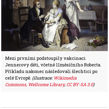
Mezi prvními podstoupily vakcinaci
Jennerovy děti, včetně 11měsíčního Roberta.
Příkladu nakonec následovali šlechtici po
celé Evropě.
(ilustrace:
Wikimedia
Commons, Wellcome Library
,
CC BY-SA 3.0
)