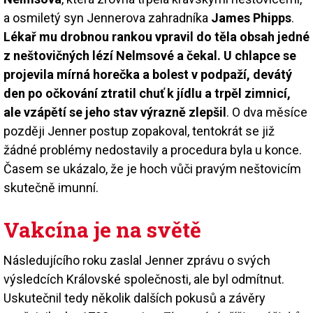
a osmiletý syn Jennerova zahradníka
James Phipps
.
Lékař mu drobnou rankou vpravil do těla obsah jedné
z neštovičných lézí Nelmsové a čekal. U chlapce se
projevila mírná horečka a bolest v podpaží, devátý
den po očkování ztratil chuť k jídlu a trpěl zimnicí,
ale vzápětí se jeho stav výrazně zlepšil
. O dva měsíce
později Jenner postup zopakoval, tentokrát se již
žádné problémy nedostavily a procedura byla u konce.
Časem se ukázalo, že je hoch vůči pravým neštovicím
skutečně imunní.
Vakcína je na světě
Následujícího roku zaslal Jenner zprávu o svých
výsledcích Královské společnosti, ale byl odmítnut.
Uskutečnil tedy několik dalších pokusů a závěry