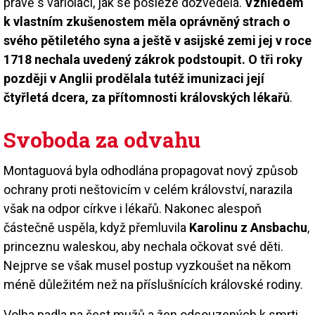
právě s variolací, jak se posléze dozvěděla.
Vzhledem
k vlastním zkušenostem měla oprávněný strach o
svého pětiletého syna a ještě v asijské zemi jej v roce
1718 nechala uvedený zákrok podstoupit. O tři roky
později v Anglii prodělala tutéž imunizaci její
čtyřletá dcera, za přítomnosti královských lékařů
.
Svoboda za odvahu
Montaguová byla odhodlána propagovat nový způsob
ochrany proti neštovicím v celém království, narazila
však na odpor církve i lékařů. Nakonec alespoň
částečně uspěla, když přemluvila
Karolinu z Ansbachu
,
princeznu waleskou, aby nechala očkovat své děti.
Nejprve se však musel postup vyzkoušet na někom
méně důležitém než na příslušnících královské rodiny.
Volba padla na šest mužů a žen odsouzených k smrti,