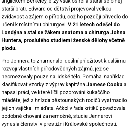
anglickém Berkeley, brzy však osiřel a staral se o něj
starší bratr. Edward od dětství projevoval velkou
zvídavost a zájem o přírodu, což ho později přivedlo do
učení k místnímu chirurgovi.
V 21 letech odešel do
Londýna a stal se žákem anatoma a chirurga Johna
Huntera, proslulého studiemi ženské dělohy včetně
plodu.
Pro Jennera to znamenalo ideální příležitost k dalšímu
rozvoji vlastních přírodovědných zájmů, jež se
neomezovaly pouze na lidské tělo. Pomáhal například
klasifikovat vzorky z výprav kapitána
Jamese Cooka
a
napsal práci, ve které líčil pozorování kukaččího
mláděte, jež z hnízda pěstounských rodičů vystrnadilo
jejich vajíčka i mláďata. Ačkoliv řada kritiků považovala
podobné chování za nemožné, studie Jennerovi
vynesla členství v prestižní Královské společnosti.