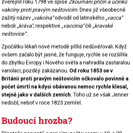
zveřejnil roku 1798 ve spise
Zkoumání příčin a účinků
vakcíny proti pravým neštovicím
. Dnes již všeobecně
zažitý název
„vakcína“
odvodil od latinského
„vacca“
neboli
„kráva“
, respektive
„vaccinia“
čili
„kravské
neštovice“
.
Zpočátku lékaři nové metodě příliš nedůvěřovali. Když
ovšem začalo být jasné, že funguje, rychle se rozšířila
do zbytku Evropy i Nového světa a nahradila zastaralou
variolaci, později zakázanou.
Od roku 1853 se v
Británii proti pravým neštovicím očkovalo povinně a
počet úmrtí na kdysi obávanou nemoc rychle klesal,
stejně jako v dalších zemích
. Toho už se však Jenner
nedožil, neboť v roce 1823 zemřel.
Budoucí hrozba?