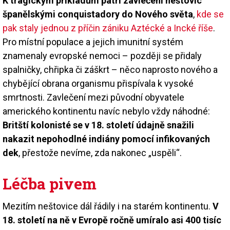
K tragickým příkladům patří zavlečení neštovic
španělskými conquistadory do Nového světa
,
kde se
pak staly jednou z příčin zániku Aztécké a Incké říše
.
Pro místní populace a jejich imunitní systém
znamenaly evropské nemoci – později se přidaly
spalničky, chřipka či záškrt – něco naprosto nového a
chybějící obrana organismu přispívala k vysoké
smrtnosti. Zavlečení mezi původní obyvatele
amerického kontinentu navíc nebylo vždy náhodné:
Britští kolonisté se v 18. století údajně snažili
nakazit nepohodlné indiány pomocí infikovaných
dek
, přestože nevíme, zda nakonec „uspěli“.
Léčba pivem
Mezitím neštovice dál řádily i na starém kontinentu.
V
18. století na ně v Evropě ročně umíralo asi 400 tisíc