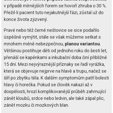
v případě mírnějších forem se hovoří zhruba o 30 %.
Přežil-li pacient tuto nejakutnější fázi, zůstal už do
konce života zjizvený.
Pravé nebo též černé neštovice se sice podařilo
úspěšně vymýtit, stále se však můžeme setkat s
mnohem méně nebezpečnou,
planou variantou
.
Většinou postihuje děti od jednoho roku do šesti let,
přenáší se kapénkami a inkubační doba činí přibližně
15 dní. Mezi nejvýraznější příznaky se řadí vyrážka,
která se objevuje nejprve na hlavě a trupu, načež se
šíří po zbytku těla. K dalším symptomům patří bolesti
hlavy či horečka. Pokud se člověk nakazí až v
dospělosti, hrozí komplikovanější průběh zahrnující
zánět kloubů, srdce nebo ledvin, ale také zápal plic,
zánět mozku či mozkových blan.