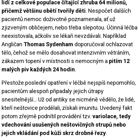
lidí z celkové populace čítající zhruba 64 milionů,
přičemž většinu obětí tvořily děti
. Nespočet dalších
pacientů nemoc doživotně poznamenala, ať už
zjizveným obličejem, nebo třeba slepotou. Účinná léčba
neexistovala, ačkoliv se lékaři nevzdávali. Například
Angličan
Thomas Sydenham
doporučoval ochlazovat
tělo, čehož se mělo dosahovat intenzivním větráním,
zákazem topení v místnosti s nemocným a
pitím 12
malých piv každých 24 hodin
.
Přestože poslední opatření v léčbě nejspíš nepomohlo,
pacientům alespoň připadaly jejich útrapy
snesitelnější… Už od antiky se nicméně vědělo, že lidé,
kteří neštovice prodělali, získali imunitu. Uvedený fakt
potom zřejmě podnítil provádění tzv.
variolace, tedy
vdechování usušených neštovičných strupů nebo
jejich vkládání pod kůži skrz drobné řezy
.