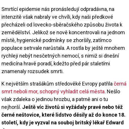
Smrtící epidemie nás pronásledují odpradávna, na
intenzitě však nabraly ve chvíli, kdy naši předkové
přecházeli od lovecko-sběračského způsobu života k
zemědělství. Jelikož se nově koncentrovali na jednom
místě, hygienické podmínky se zhoršily, zatímco
populace setrvale narůstala. A rostla by ještě mnohem
rychleji nebýt nesčetných nemocí, s nimiž si dnešní
medicína hravě poradí, kdežto před pár staletími
znamenaly rozsudek smrti.
K největším strašákům středověké Evropy patřila
černá
smrt neboli mor, schopný vyhladit celá města
. Nešlo
však zdaleka o jedinou hrozbu, a patrně ani o tu
nejhorší.
Ještě víc životů si vyžádaly pravé nebo též
černé neštovice, které lidstvo děsily až do konce 18.
století, kdy je vyzval na souboj britský lékař Edward