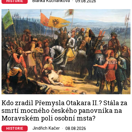
Blanka Kuchaříková
09.08.2026
HISTORIE
Image
Kdo zradil Přemysla Otakara II.? Stála za
smrtí mocného českého panovníka na
Moravském poli osobní msta?
Jindřich Kačer
08.08.2026
HISTORIE