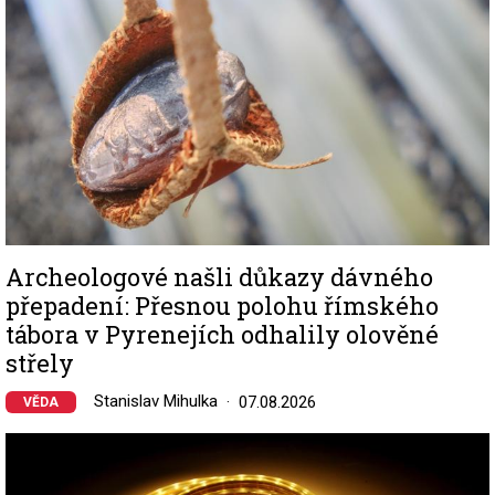
Archeologové našli důkazy dávného
přepadení: Přesnou polohu římského
tábora v Pyrenejích odhalily olověné
střely
Stanislav Mihulka
07.08.2026
VĚDA
Image