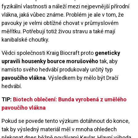
fyzikální vlastnosti a náleží mezi nejpevnější přírodní
vlákna, jaká vůbec známe. Problém je ale v tom, že
pavouky je velmi obtížné chovat v průmyslovém
měřítku. Potřebují totiž živou stravu a také mají
kanibalské choutky.
Vědci společnosti Kraig Biocraft proto
geneticky
upravili housenky bource morušového
tak, aby
namísto svého hedvábí produkovaly určitý typ
pavoučího vlákna
. Výsledkem by mělo být Dračí
hedvábí.
TIP:
Biotech oblečení: Bunda vyrobená z umělého
pavoučího vlákna
Pokud se povede tento výzkum dotáhnout do konce,
tak by výsledný materiál měl v mnoha ohledech
překonat dnes běžně používaný Kevlar. Hlavní výhoda