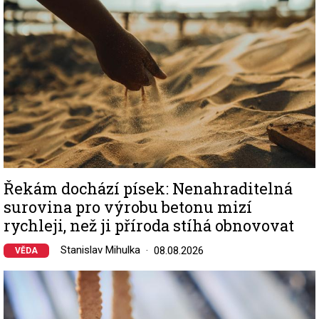
Řekám dochází písek: Nenahraditelná
surovina pro výrobu betonu mizí
rychleji, než ji příroda stíhá obnovovat
Stanislav Mihulka
08.08.2026
VĚDA
Image