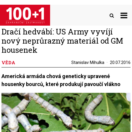
Přejít
k
hlavnímu
obsahu
Dračí hedvábí: US Army vyvíjí
nový neprůrazný materiál od GM
housenek
VĚDA
Stanislav Mihulka
20.07.2016
Americká armáda chová geneticky upravené
housenky bourců, které produkují pavoučí vlákno