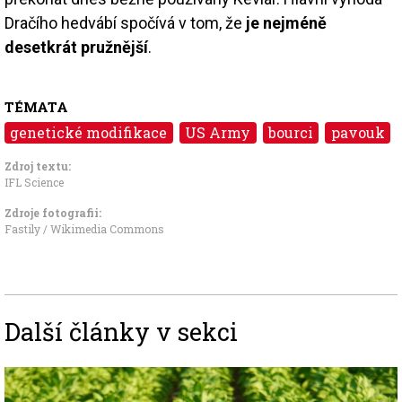
Dračího hedvábí spočívá v tom, že
je nejméně
desetkrát pružnější
.
TÉMATA
genetické modifikace
US Army
bourci
pavouk
Zdroj textu:
IFL Science
Zdroje fotografii:
Fastily / Wikimedia Commons
Další články v sekci
Image