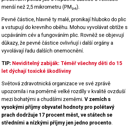
menší než 2,5 mikrometru (PM₂,₅).
Pevné částice, hlavně ty malé, pronikají hluboko do plic
a vstupují do krevního oběhu. Mohou vyvolávat obtíže s
ucpáváním cév a fungováním plic. Rovněž se objevují
důkazy, že pevné částice ovlivňují i další orgány a
vyvolávají řadu dalších onemocnění.
TIP:
Neviditelný zabiják: Téměř všechny děti do 15
let dýchají toxické škodliviny
Světová zdravotnická organizace ve své zprávě
upozornila i na poměrně velké rozdíly v kvalitě ovzduší
mezi bohatými a chudšími zeměmi.
V zemích s
vysokými příjmy obyvatel hodnoty pro polétavý
prach dodržuje 17 procent měst, ve státech se
středními a nízkými příjmy jen jedno procento
.