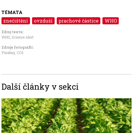
TÉMATA
znečištění
ovzduší
prachové částice
WHO
Zdroj textu:
WHO
,
Science Alert
Zdroje fotografii:
Pixabay
,
CC0
Další články v sekci
Image