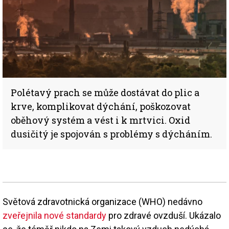
Polétavý prach se může dostávat do plic a
krve, komplikovat dýchání, poškozovat
oběhový systém a vést i k mrtvici. Oxid
dusičitý je spojován s problémy s dýcháním.
Světová zdravotnická organizace (WHO) nedávno
zveřejnila nové standardy
pro zdravé ovzduší. Ukázalo