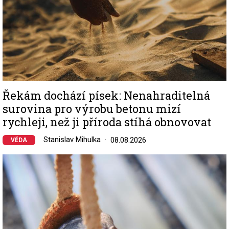
Řekám dochází písek: Nenahraditelná
surovina pro výrobu betonu mizí
rychleji, než ji příroda stíhá obnovovat
Stanislav Mihulka
08.08.2026
VĚDA
Image