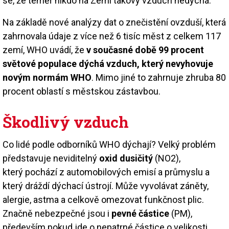
se, že téměř nikdo na Zemi takový vzduch nedýchá.
Na základě nové analýzy dat o znečistění ovzduší, která
zahrnovala údaje z více než 6 tisíc měst z celkem 117
zemí, WHO uvádí, že
v současné době 99 procent
světové populace dýchá vzduch, který nevyhovuje
novým normám WHO
. Mimo jiné to zahrnuje zhruba 80
procent oblastí s městskou zástavbou.
Škodlivý vzduch
Co lidé podle odborníků WHO dýchají? Velký problém
představuje neviditelný
oxid dusičitý
(NO2),
který pochází z automobilových emisí a průmyslu a
který dráždí dýchací ústrojí. Může vyvolávat záněty,
alergie, astma a celkově omezovat funkčnost plic.
Značně nebezpečné jsou i
pevné částice
(PM),
především pokud jde o nepatrné částice o velikosti