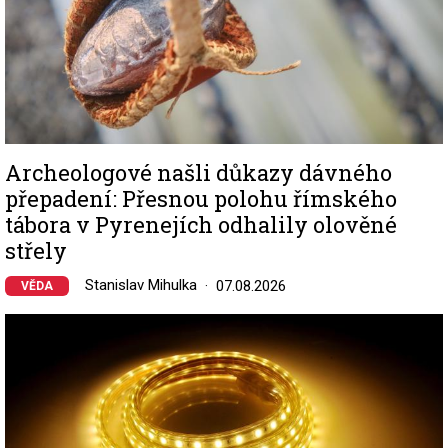
Archeologové našli důkazy dávného
přepadení: Přesnou polohu římského
tábora v Pyrenejích odhalily olověné
střely
Stanislav Mihulka
07.08.2026
VĚDA
Image