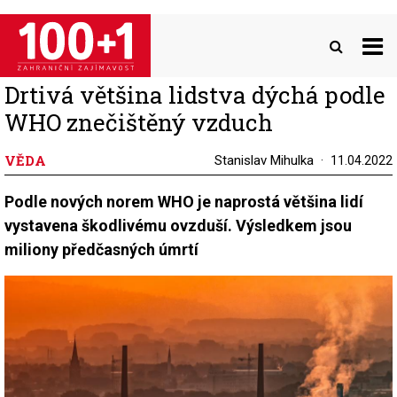
Přejít
k
hlavnímu
obsahu
Drtivá většina lidstva dýchá podle
WHO znečištěný vzduch
VĚDA
Stanislav Mihulka
11.04.2022
Podle nových norem WHO je naprostá většina lidí
vystavena škodlivému ovzduší. Výsledkem jsou
miliony předčasných úmrtí