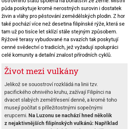
ostrovního státu spoléhá na bohatství ze země: Místní
půda poskytuje kromě nerostných surovin i dostatek
živin a vláhy pro pěstování zemědělských plodin. Z hor
také pochází více než desetina filipínské rýže, která se
tam už po tisíce let sklízí stále stejným způsobem.
Rýžové terasy vybudované na svazích tak poskytují
cenné svědectví o tradicích, jež vyžadují spolupráci
celé komunity a detailní znalost přírodních cyklů.
Život mezi vulkány
Jelikož se souostroví rozkládá na linii tzv.
pacifického ohnivého kruhu, zažívají Filipínci na
dvacet slabých zemětřesení denně, a kromě toho
musejí počítat s příležitostnými sopečnými
erupcemi.
Na Luzonu se nachází hned několik
z nejaktivnějších filipínských vulkánů: Například