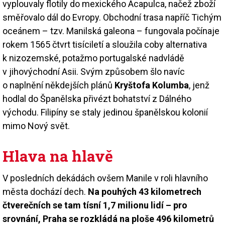
vyplouvaly flotily do mexického Acapulca, načež zboží
směřovalo dál do Evropy. Obchodní trasa napříč Tichým
oceánem – tzv. Manilská galeona – fungovala počínaje
rokem 1565 čtvrt tisíciletí a sloužila coby alternativa
k nizozemské, potažmo portugalské nadvládě
v jihovýchodní Asii. Svým způsobem šlo navíc
o naplnění někdejších plánů
Kryštofa Kolumba
, jenž
hodlal do Španělska přivézt bohatství z Dálného
východu. Filipíny se staly jedinou španělskou kolonií
mimo Nový svět.
Hlava na hlavě
V posledních dekádách ovšem Manile v roli hlavního
města dochází dech.
Na pouhých 43 kilometrech
čtverečních se tam tísní 1,7 milionu lidí – pro
srovnání, Praha se rozkládá na ploše 496 kilometrů