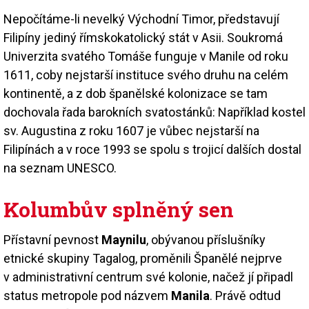
Nepočítáme-li nevelký Východní Timor, představují
Filipíny jediný římskokatolický stát v Asii. Soukromá
Univerzita svatého Tomáše funguje v Manile od roku
1611, coby nejstarší instituce svého druhu na celém
kontinentě, a z dob španělské kolonizace se tam
dochovala řada barokních svatostánků: Například kostel
sv. Augustina z roku 1607 je vůbec nejstarší na
Filipínách a v roce 1993 se spolu s trojicí dalších dostal
na seznam UNESCO.
Kolumbův splněný sen
Přístavní pevnost
Maynilu
, obývanou příslušníky
etnické skupiny Tagalog, proměnili Španělé nejprve
v administrativní centrum své kolonie, načež jí připadl
status metropole pod názvem
Manila
. Právě odtud