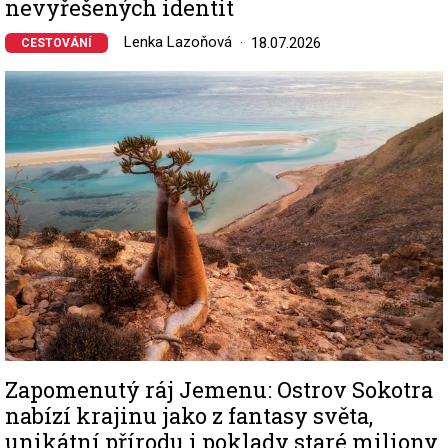
nevyřešených identit
Lenka Lazoňová
18.07.2026
CESTOVÁNÍ
Image
Zapomenutý ráj Jemenu: Ostrov Sokotra
nabízí krajinu jako z fantasy světa,
unikátní přírodu i poklady staré miliony