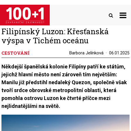
Přejít
k
hlavnímu
obsahu
Filipínský Luzon: Křesťanská
výspa v Tichém oceánu
CESTOVÁNÍ
Barbora Jelínková
06.01.2025
Někdejší španělská kolonie Filipíny patří ke státům,
jejichž hlavní město není zároveň tím největším:
Manilu již předstihl nedaleký Quezon, společně však
tvoří srdce obrovské metropolitní oblasti, která
pomohla ostrovu Luzon ke čtvrté příčce mezi
nejlidnatějšími na světě.