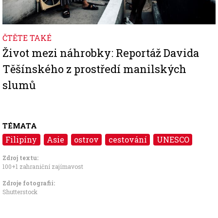
ČTĚTE TAKÉ
Život mezi náhrobky: Reportáž Davida
Těšínského z prostředí manilských
slumů
TÉMATA
Filipíny
Asie
ostrov
cestování
UNESCO
Zdroj textu:
100+1 zahraniční zajímavost
Zdroje fotografii:
Shutterstock