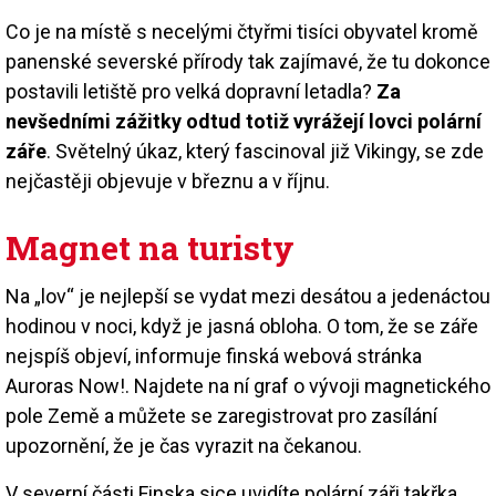
Co je na místě s necelými čtyřmi tisíci obyvatel kromě
panenské severské přírody tak zajímavé, že tu dokonce
postavili letiště pro velká dopravní letadla?
Za
nevšedními zážitky odtud totiž vyrážejí lovci polární
záře
. Světelný úkaz, který fascinoval již Vikingy, se zde
nejčastěji objevuje v březnu a v říjnu.
Magnet na turisty
Na „lov“ je nejlepší se vydat mezi desátou a jedenáctou
hodinou v noci, když je jasná obloha. O tom, že se záře
nejspíš objeví, informuje finská webová stránka
Auroras Now!. Najdete na ní graf o vývoji magnetického
pole Země a můžete se zaregistrovat pro zasílání
upozornění, že je čas vyrazit na čekanou.
V severní části Finska sice uvidíte polární záři takřka