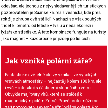
odevšad, ale jednou z nejvyhledávanějších turistických
pozorovatelen je Saariselkä, malá vesnička, kde přes
rok žije zhruba dvě stě lidí. Nachází se však pouhých
třicet kilometrů od letiště v Ivalu a nedaleko leží i
lyžařské středisko. A tato kombinace funguje na turisty
jako magnet – každoročně přijíždějí po tisících.
Jak vzniká polární záře?
Fantastické světelné úkazy vznikají ve vysokých
vrstvách atmosféry – nejčastěji kolem 100 km, ale
i výš – interakcí s částicemi slunečního větru.
Obvykle mají tvary vírů, které se stáčejí k
magnetickým pólům Země. Právě proto můžeme
záři pozorovat v severní a jižní polární oblasti. Pro