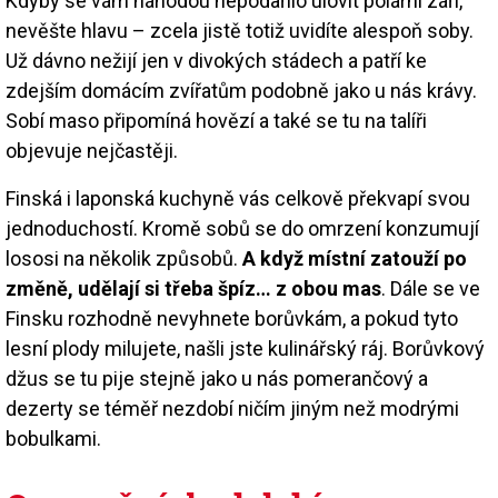
Kdyby se vám náhodou nepodařilo ulovit polární záři,
nevěšte hlavu – zcela jistě totiž uvidíte alespoň soby.
Už dávno nežijí jen v divokých stádech a patří ke
zdejším domácím zvířatům podobně jako u nás krávy.
Sobí maso připomíná hovězí a také se tu na talíři
objevuje nejčastěji.
Finská i laponská kuchyně vás celkově překvapí svou
jednoduchostí. Kromě sobů se do omrzení konzumují
lososi na několik způsobů.
A když místní zatouží po
změně, udělají si třeba špíz… z obou mas
. Dále se ve
Finsku rozhodně nevyhnete borůvkám, a pokud tyto
lesní plody milujete, našli jste kulinářský ráj. Borůvkový
džus se tu pije stejně jako u nás pomerančový a
dezerty se téměř nezdobí ničím jiným než modrými
bobulkami.