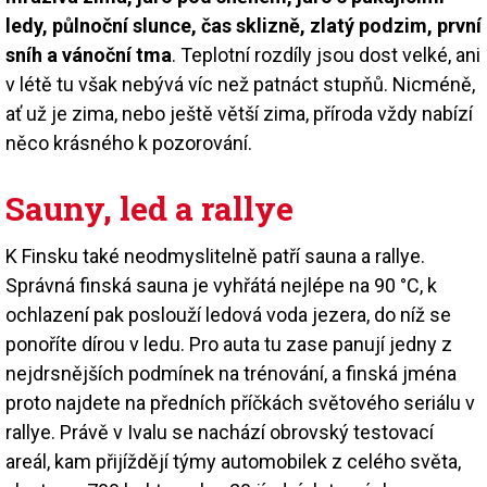
ledy, půlnoční slunce, čas sklizně, zlatý podzim, první
sníh a vánoční tma
. Teplotní rozdíly jsou dost velké, ani
v létě tu však nebývá víc než patnáct stupňů. Nicméně,
ať už je zima, nebo ještě větší zima, příroda vždy nabízí
něco krásného k pozorování.
Sauny, led a rallye
K Finsku také neodmyslitelně patří sauna a rallye.
Správná finská sauna je vyhřátá nejlépe na 90 °C, k
ochlazení pak poslouží ledová voda jezera, do níž se
ponoříte dírou v ledu. Pro auta tu zase panují jedny z
nejdrsnějších podmínek na trénování, a finská jména
proto najdete na předních příčkách světového seriálu v
rallye. Právě v Ivalu se nachází obrovský testovací
areál, kam přijíždějí týmy automobilek z celého světa,