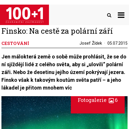
Přejít
k
hlavnímu
obsahu
Finsko: Na cestě za polární září
CESTOVÁNÍ
Josef Žídek
05.07.2015
Jen málokterá země o sobě může prohlásit, že se do
ní sjíždějí lidé z celého světa, aby si „ulovili“ polární
záři. Nebo že desetinu jejího území pokrývají jezera.
Finsko však k takovým koutům světa patří – a jeho
lákadel je přitom mnohem víc
Fotogalerie
6