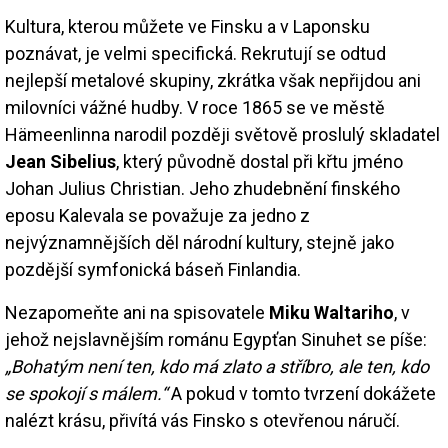
Kultura, kterou můžete ve Finsku a v Laponsku
poznávat, je velmi specifická. Rekrutují se odtud
nejlepší metalové skupiny, zkrátka však nepřijdou ani
milovníci vážné hudby. V roce 1865 se ve městě
Hämeenlinna narodil později světově proslulý skladatel
Jean Sibelius
, který původně dostal při křtu jméno
Johan Julius Christian. Jeho zhudebnění finského
eposu Kalevala se považuje za jedno z
nejvýznamnějších děl národní kultury, stejně jako
pozdější symfonická báseň Finlandia.
Nezapomeňte ani na spisovatele
Miku Waltariho
, v
jehož nejslavnějším románu Egypťan Sinuhet se píše:
„Bohatým není ten, kdo má zlato a stříbro, ale ten, kdo
se spokojí s málem.“
A pokud v tomto tvrzení dokážete
nalézt krásu, přivítá vás Finsko s otevřenou náručí.