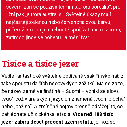
severní záři se používá termín „aurora borealis“, pro
jižní pak „aurora australis“. Světelné úkazy mají
nejčastěji zelenou nebo červenofialovou barvu,
přičemž mohou jen nehnutě spočívat nad obzorem,
zatímco jindy se pohybují a mění tvar.
Tisíce a tisíce jezer
Vedle fantastické světelné podívané však Finsko nabízí
také spoustu dalších neobvyklých zážitků. Má se za to,
že název země ve finštině – Suomi – vznikl ze slova
„suo“, což v uralských jazycích znamená „vodní plocha“
nebo „bažina“. A zmíněné pojmy přesně odrážejí to, co
zahlédnete už z okénka letadla.
Více než 188 tisíc
jezer zabírá deset procent území státu
, jelikož se