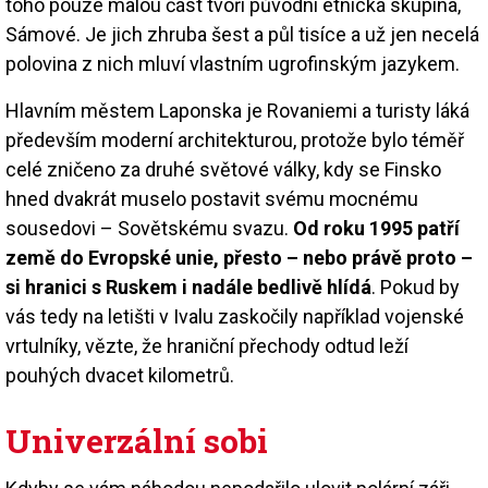
toho pouze malou část tvoří původní etnická skupina,
Sámové. Je jich zhruba šest a půl tisíce a už jen necelá
polovina z nich mluví vlastním ugrofinským jazykem.
Hlavním městem Laponska je Rovaniemi a turisty láká
především moderní architekturou, protože bylo téměř
celé zničeno za druhé světové války, kdy se Finsko
hned dvakrát muselo postavit svému mocnému
sousedovi – Sovětskému svazu.
Od roku 1995 patří
země do Evropské unie, přesto – nebo právě proto –
si hranici s Ruskem i nadále bedlivě hlídá
. Pokud by
vás tedy na letišti v Ivalu zaskočily například vojenské
vrtulníky, vězte, že hraniční přechody odtud leží
pouhých dvacet kilometrů.
Univerzální sobi