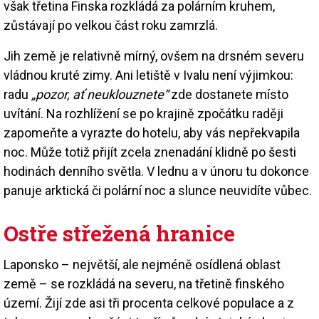
však třetina Finska rozkládá za polárním kruhem,
zůstávají po velkou část roku zamrzlá.
Jih země je relativně mírný, ovšem na drsném severu
vládnou kruté zimy. Ani letiště v Ivalu není výjimkou:
radu
„pozor, ať neuklouznete“
zde dostanete místo
uvítání. Na rozhlížení se po krajině zpočátku raději
zapomeňte a vyrazte do hotelu, aby vás nepřekvapila
noc. Může totiž přijít zcela znenadání klidně po šesti
hodinách denního světla. V lednu a v únoru tu dokonce
panuje arktická či polární noc a slunce neuvidíte vůbec.
Ostře střežená hranice
Laponsko – největší, ale nejméně osídlená oblast
země – se rozkládá na severu, na třetině finského
území. Žijí zde asi tři procenta celkové populace a z