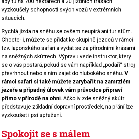
aby tu na 700 hektarech a 20 jízdních trasách
vyzkoušely schopnosti svých vozů v extrémních
situacích.
Rychlá jízda na sněhu se ovšem neupírá ani turistům.
Chcete-li, můžete se přidat ke skupině jezdců v rámci
tzv. laponského safari a vydat se za přírodními krásami
na sněžných skútrech. Výpravu vede instruktor, který
se o vás postará, pokud se vám například „podaří“ stroj
převrhnout nebo s ním zajet do hlubokého sněhu.
V
rámci safari si také můžete zarybařit na zamrzlém
jezeře a případný úlovek vám průvodce připraví
přímo v přírodě na ohni
. Ačkoliv zde sněžný skútr
představuje základní dopravní prostředek, na přání lze
vyzkoušet i psí spřežení.
Spokojit se s málem