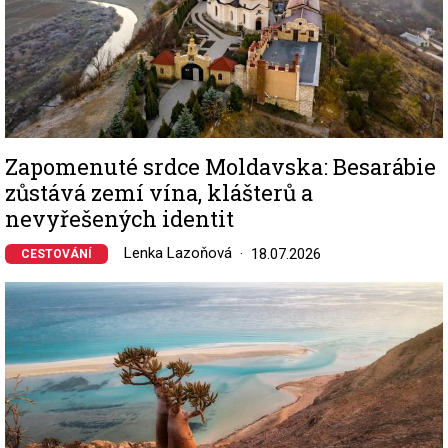
Zapomenuté srdce Moldavska: Besarábie
zůstává zemí vína, klášterů a
nevyřešených identit
Lenka Lazoňová
18.07.2026
CESTOVÁNÍ
Image