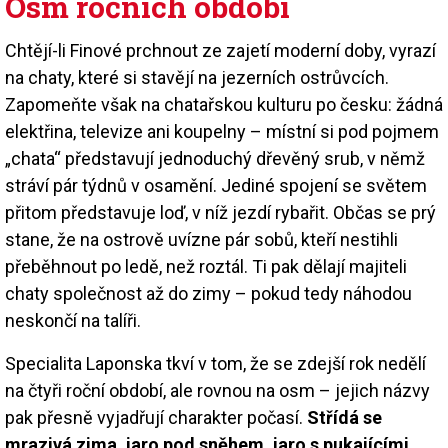
Osm ročních období
Chtějí-li Finové prchnout ze zajetí moderní doby, vyrazí
na chaty, které si stavějí na jezerních ostrůvcích.
Zapomeňte však na chatařskou kulturu po česku: žádná
elektřina, televize ani koupelny – místní si pod pojmem
„chata“ představují jednoduchý dřevěný srub, v němž
stráví pár týdnů v osamění. Jediné spojení se světem
přitom představuje loď, v níž jezdí rybařit. Občas se prý
stane, že na ostrově uvízne pár sobů, kteří nestihli
přeběhnout po ledě, než roztál. Ti pak dělají majiteli
chaty společnost až do zimy – pokud tedy náhodou
neskončí na talíři.
Specialita Laponska tkví v tom, že se zdejší rok nedělí
na čtyři roční období, ale rovnou na osm – jejich názvy
pak přesně vyjadřují charakter počasí.
Střídá se
mrazivá zima, jaro pod sněhem, jaro s pukajícími