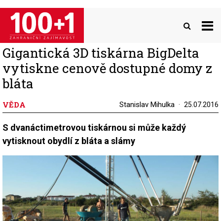
Přejít
k
hlavnímu
obsahu
Gigantická 3D tiskárna BigDelta
vytiskne cenově dostupné domy z
bláta
VĚDA
Stanislav Mihulka
25.07.2016
S dvanáctimetrovou tiskárnou si může každý
vytisknout obydlí z bláta a slámy