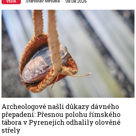
Stanislav Mihulka
08.08.2026
VĚDA
Image
Archeologové našli důkazy dávného
přepadení: Přesnou polohu římského
tábora v Pyrenejích odhalily olověné
střely