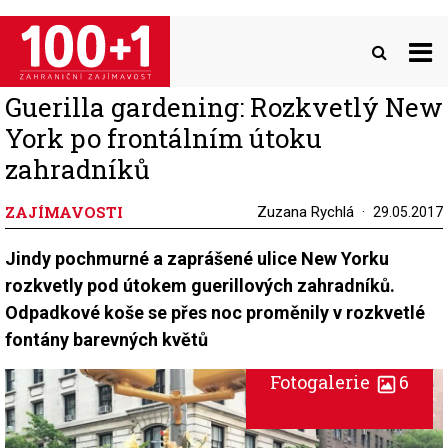
Přejít
k
hlavnímu
obsahu
Guerilla gardening: Rozkvetlý New
York po frontálním útoku
zahradníků
ZAJÍMAVOSTI
Zuzana Rychlá
29.05.2017
Jindy pochmurné a zaprášené ulice New Yorku
rozkvetly pod útokem guerillových zahradníků.
Odpadkové koše se přes noc proměnily v rozkvetlé
fontány barevných květů
Fotogalerie
6