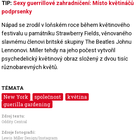
TIP:
Sexy guerrillové zahradničení: Místo květináčů
podprsenky
Nápad se zrodil v loňském roce během květinového
festivalu u památníku Strawberry Fields, věnovaného
slavnému členovi britské skupiny The Beatles Johnu
Lennonovi. Miller tehdy na jeho počest vytvořil
psychedelický květinový obraz složený z dvou tisíc
různobarevných květů.
TÉMATA
New York
společnost
květina
guerilla gardening
Zdroj textu:
Oddity Central
Zdroje fotografii:
Lewis Miller Design/Instagram