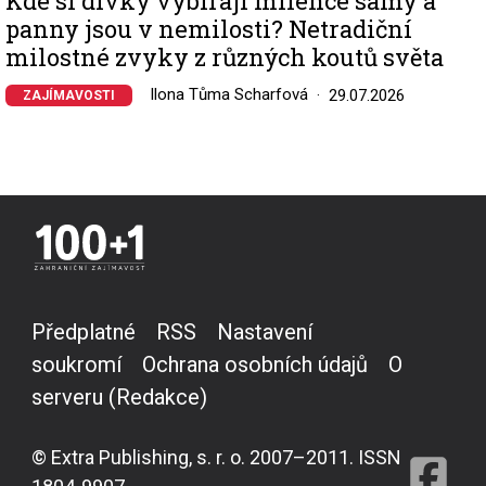
Kde si dívky vybírají milence samy a
panny jsou v nemilosti? Netradiční
milostné zvyky z různých koutů světa
Ilona Tůma Scharfová
29.07.2026
ZAJÍMAVOSTI
Předplatné
RSS
Nastavení
soukromí
Ochrana osobních údajů
O
serveru (Redakce)
© Extra Publishing, s. r. o. 2007–2011. ISSN