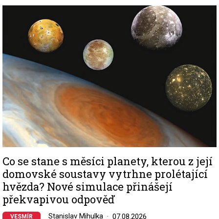
Image
Co se stane s měsíci planety, kterou z její
domovské soustavy vytrhne prolétající
hvězda? Nové simulace přinášejí
překvapivou odpověď
Stanislav Mihulka
07.08.2026
VESMÍR