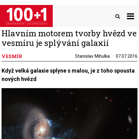
Přejít
k
hlavnímu
obsahu
Hlavním motorem tvorby hvězd ve
vesmíru je splývání galaxií
VESMÍR
Stanislav Mihulka
07.07.2016
Když velká galaxie splyne s malou, je z toho spousta
nových hvězd