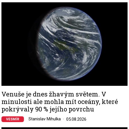
Image
Venuše je dnes žhavým světem. V
minulosti ale mohla mít oceány, které
pokrývaly 90 % jejího povrchu
Stanislav Mihulka
05.08.2026
VESMÍR