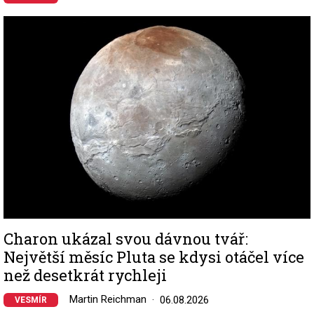
Image
Charon ukázal svou dávnou tvář:
Největší měsíc Pluta se kdysi otáčel více
než desetkrát rychleji
Martin Reichman
06.08.2026
VESMÍR