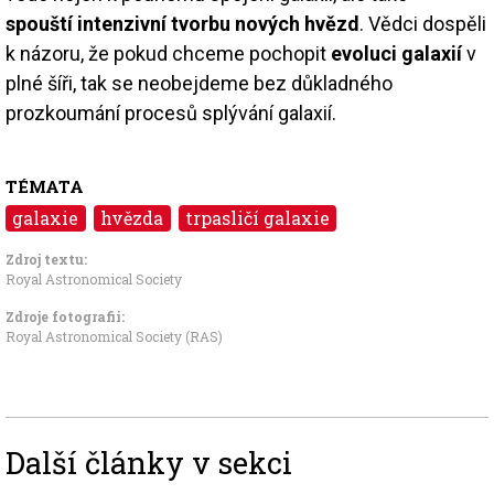
spouští intenzivní tvorbu nových hvězd
. Vědci dospěli
k názoru, že pokud chceme pochopit
evoluci galaxií
v
plné šíři, tak se neobejdeme bez důkladného
prozkoumání procesů splývání galaxií.
TÉMATA
galaxie
hvězda
trpasličí galaxie
Zdroj textu:
Royal Astronomical Society
Zdroje fotografii:
Royal Astronomical Society (RAS)
Další články v sekci