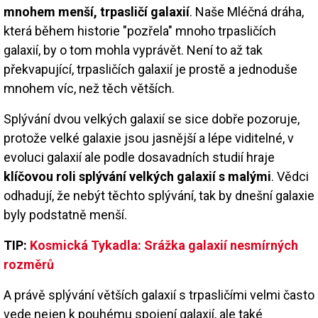
mnohem menší, trpasličí galaxií
. Naše Mléčná dráha,
která během historie "pozřela" mnoho trpasličích
galaxií, by o tom mohla vyprávět. Není to až tak
překvapující, trpasličích galaxií je prostě a jednoduše
mnohem víc, než těch větších.
Splývání dvou velkých galaxií se sice dobře pozoruje,
protože velké galaxie jsou jasnější a lépe viditelné, v
evoluci galaxií ale podle dosavadních studií hraje
klíčovou roli splývání velkých galaxií s malými
. Vědci
odhadují, že nebýt těchto splývání, tak by dnešní galaxie
byly podstatně menší.
TIP:
Kosmická Tykadla: Srážka galaxií nesmírných
rozměrů
A právě splývání větších galaxií s trpasličími velmi často
vede nejen k pouhému spojení galaxií, ale také