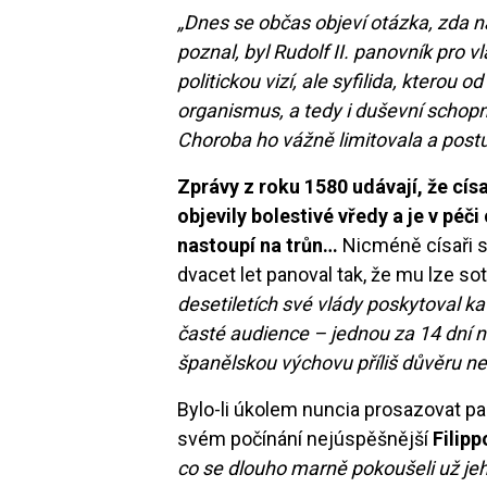
„Dnes se občas objeví otázka, zda n
poznal, byl Rudolf II. panovník pro v
politickou vizí, ale syfilida, kterou
organismus, a tedy i duševní schopnos
Choroba ho vážně limitovala a post
Zprávy z roku 1580 udávají, že cís
objevily bolestivé vředy a je v péč
nastoupí na trůn…
Nicméně císaři s
dvacet let panoval tak, že mu lze s
desetiletích své vlády poskytoval k
časté audience – jednou za 14 dní n
španělskou výchovu příliš důvěru n
Bylo-li úkolem nuncia prosazovat pa
svém počínání nejúspěšnější
Filipp
co se dlouho marně pokoušeli už je