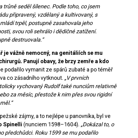
a trůně seděl šílenec. Podle toho, co jsem
ládu připravený, vzdělaný a kultivovaný, s
 od mládí trpěl, postupně zasahovala jeho
ti, svou roli sehrálo i dědičné zatížení.
upně destruovala.“
ař je vážně nemocný, na genitáliích se mu
i chirurgů. Panují obavy, že brzy zemře a kdo
e podařilo vymanit ze spárů zubaté a po téměř
otva co zásadního vytknout.
„V prvních
atolicky vychovaný Rudolf také nunciům relativně
ebo za měsíc, přestože k nim přes svou rigidní
eměl.“
pežské zájmy, a to nejlépe u panovníka, byl ve
o Spinelli
(nunciem 1598–1604).
„Dokázal to, o
ho předchůdci. Roku 1599 se mu podařilo