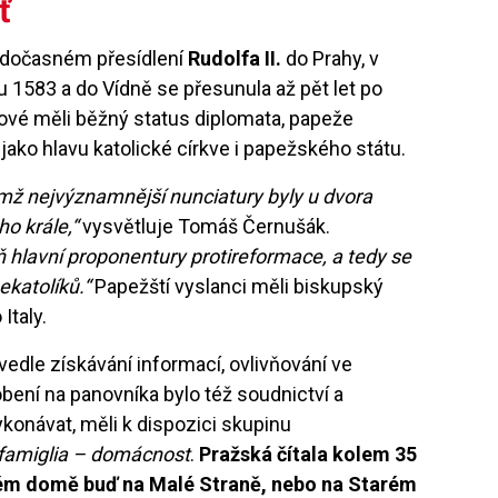
íť
i dočasném přesídlení
Rudolfa II.
do Prahy, v
u 1583 a do Vídně se přesunula až pět let po
iové měli běžný status diplomata, papeže
ako hlavu katolické církve i papežského státu.
emž nejvýznamnější nunciatury byly u dvora
o krále,“
vysvětluje Tomáš Černušák.
ň hlavní proponentury protireformace, a tedy se
ekatolíků.“
Papežští vyslanci měli biskupský
 Italy.
vedle získávání informací, ovlivňování ve
ní na panovníka bylo též soudnictví a
ykonávat, měli k dispozici skupinu
famiglia – domácnost
.
Pražská čítala kolem 35
aném domě buď na Malé Straně, nebo na Starém