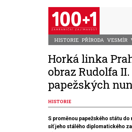
Přejít
k
hlavnímu
obsahu
HISTORIE
PŘÍRODA
VESMÍR
Horká linka Pra
obraz Rudolfa II
papežských nun
HISTORIE
S proměnou papežského státu do m
síť jeho stálého diplomatického za