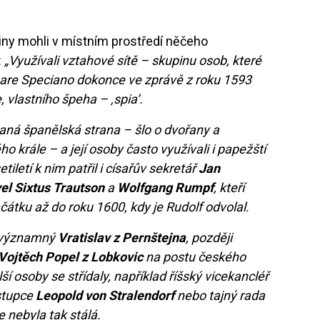
činy mohli v místním prostředí něčeho
:
„Využívali vztahové sítě – skupinu osob, které
sare Speciano dokonce ve zprávě z roku 1593
 vlastního špeha – ‚spia‘.
aná španělská strana – šlo o dvořany a
ého krále – a její osoby často využívali i papežští
tiletí k nim patřil i císařův sekretář
Jan
el Sixtus Trautson
a
Wolfgang Rumpf
, kteří
čátku až do roku 1600, kdy je Rudolf odvolal.
ě významný
Vratislav z Pernštejna
, později
Vojtěch Popel z Lobkovic
na postu českého
í osoby se střídaly, například říšský vicekancléř
ástupce
Leopold von Stralendorf
nebo tajný rada
le nebyla tak stálá.