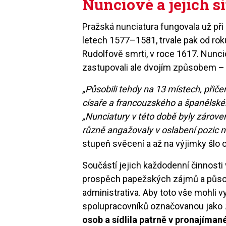
Nunciové a jejich s
Pražská nunciatura fungovala už př
letech 1577–1581, trvale pak od rok
Rudolfově smrti, v roce 1617. Nunc
zastupovali ale dvojím způsobem – j
„Působili tehdy na 13 místech, přič
císaře a francouzského a španělskéh
„Nunciatury v této době byly zárove
různě angažovaly v oslabení pozic n
stupeň svěcení a až na výjimky šlo o
Součástí jejich každodenní činnosti 
prospěch papežských zájmů a působe
administrativa. Aby toto vše mohli v
spolupracovníků označovanou jako
osob a sídlila patrně v pronajím