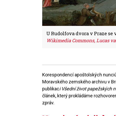
U Rudolfova dvora v Praze se 
Wikimedia Commons, Lucas va
Korespondencí apoštolských nunciů
Moravského zemského archivu v Brn
publikac
i Všední život papežských n
článek, který prokládáme rozhovore
zpráv.