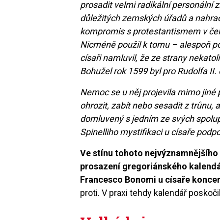
prosadit velmi radikální personální 
důležitých zemských úřadů a nahradi
kompromis s protestantismem v če
Nicméně použil k tomu – alespoň podl
císaři namluvil, že ze strany nekato
Bohužel rok 1599 byl pro Rudolfa II.
Nemoc se u něj projevila mimo jiné
ohrozit, zabít nebo sesadit z trůnu, 
domluvený s jedním ze svých spolup
Spinelliho mystifikaci u císaře podpoř
Ve stínu tohoto nejvýznamnějšího 
prosazení gregoriánského kalendá
Francesco Bonomi u císaře konce
proti. V praxi tehdy kalendář poskoči