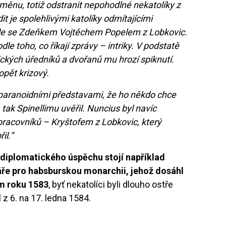
změnu, totiž odstranit nepohodlné nekatolíky z
t je spolehlivými katolíky odmítajícími
le se Zdeňkem Vojtěchem Popelem z Lobkovic.
e toho, co říkají zprávy – intriky. V podstatě
lických úředníků a dvořanů mu hrozí spiknutí.
 opět krizový.
 paranoidními představami, že ho někdo chce
a tak Spinellimu uvěřil. Nuncius byl navíc
racovníků – Kryštofem z Lobkovic, který
il.“
diplomatického úspěchu stojí například
ře pro habsburskou monarchii, jehož dosáhl
m roku 1583
, byť nekatolíci byli dlouho ostře
l z 6. na 17. ledna 1584.