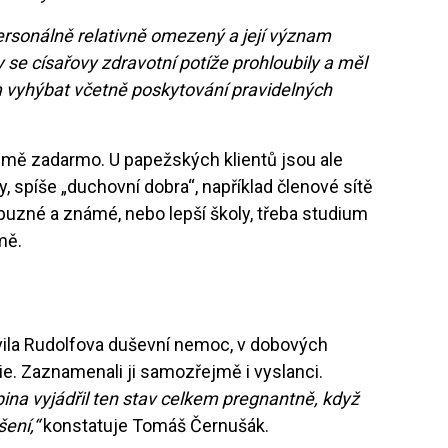
ersonálně relativně omezený a její význam
 se císařovy zdravotní potíže prohloubily a měl
 vyhýbat včetně poskytování pravidelných
jmě zadarmo. U papežských klientů jsou ale
spíše „duchovní dobra“, například členové sítě
íbuzné a známé, nebo lepší školy, třeba studium
ímě.
vila Rudolfova duševní nemoc, v dobových
e. Zaznamenali ji samozřejmě i vyslanci.
na vyjádřil ten stav celkem pregnantně, když
šení,“
konstatuje Tomáš Černušák.