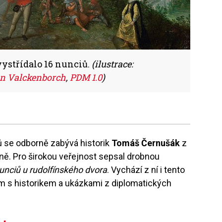
vystřídalo 16 nunciů.
(ilustrace:
n Valckenborch
,
PDM 1.0
)
 se odborně zabývá historik
Tomáš Černušák
z
ě. Pro širokou veřejnost sepsal drobnou
unciů u rudolfínského dvora
. Vychází z ní i tento
m s historikem a ukázkami z diplomatických