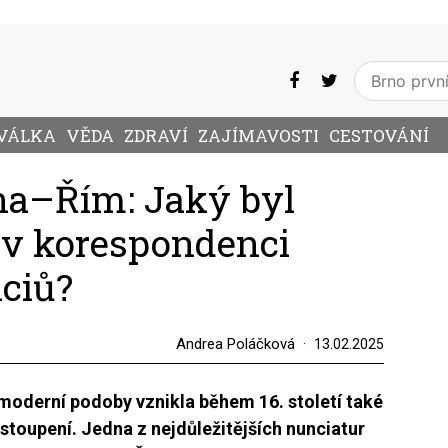
VÁLKA
VĚDA
ZDRAVÍ
ZAJÍMAVOSTI
CESTOVÁNÍ
ha–Řím: Jaký byl
. v korespondenci
ciů?
Andrea Poláčková
13.02.2025
oderní podoby vznikla během 16. století také
stoupení. Jedna z nejdůležitějších nunciatur