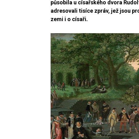
působila u císařského dvora Rudolf
adresovali tisíce zpráv, jež jsou 
zemi i o císaři.