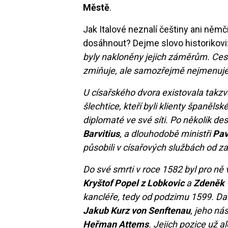
Městě
.
Jak Italové neznalí češtiny ani něm
dosáhnout? Dejme slovo historikovi
byly nakloněny jejich záměrům. Ce
zmiňuje, ale samozřejmě nejmenuje,
U císařského dvora existovala takzv
šlechtice, kteří byli klienty španělsk
diplomaté ve své síti. Po několik dese
Barvitius
, a dlouhodobě ministři
Pav
působili v císařových službách od za
Do své smrti v roce 1582 byl pro n
Kryštof Popel z Lobkovic
a
Zdeněk 
kancléře, tedy od podzimu 1599. Dalš
Jakub Kurz von Senftenau
, jeho n
Heřman Attems
. Jejich pozice už a