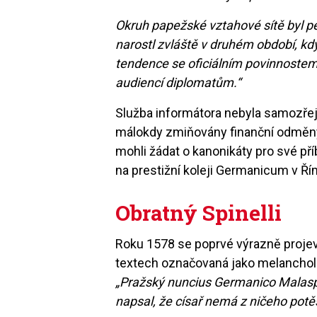
Okruh papežské vztahové sítě byl p
narostl zvláště v druhém období, kdy
tendence se oficiálním povinnostem
audiencí diplomatům.“
Služba informátora nebyla samozře
málokdy zmiňovány finanční odměny, 
mohli žádat o kanonikáty pro své př
na prestižní koleji Germanicum v Ř
Obratný Spinelli
Roku 1578 se poprvé výrazně proje
textech označovaná jako melancholi
„Pražský nuncius Germanico Malaspi
napsal, že císař nemá z ničeho potě