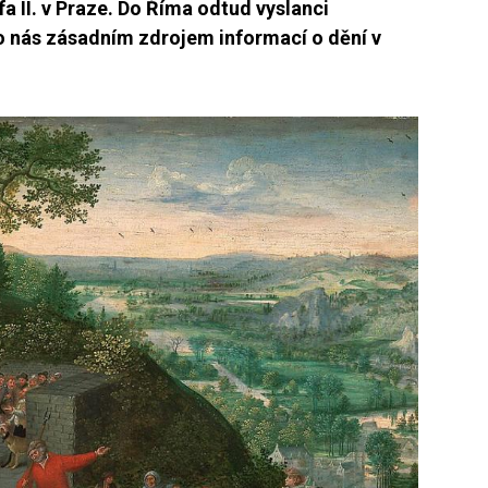
a II. v Praze. Do Říma odtud vyslanci
pro nás zásadním zdrojem informací o dění v