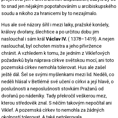
to snad jen nějakým popotahováním u arcibiskupského
soudu a nikoho za hranicemi by to nezajímalo.
Hus ale své názory šířil i mezi laiky, pražské konšely,
královy dvořany, šlechtice a po určitou dobu jim
naslouchal i sám král
Václav IV.
( 1378–1419). A nejen
naslouchal, byl ochoten mistra a jeho přívržence
chránit. A vzhledem k tomu, že jedním z Viklefových
požadavků byla náprava církve světskou mocí, ani toto
pozemská církev nemohla tolerovat. Hus ale zašel
ještě dál. Šel se svými myšlenkami mezi lid. Neděli, co
neděli hlásal v Betlémě své učení o církvi a její hlavě, o
poslušnosti a neposlušnosti stovkám Pražanů od
dvořanů po nádeníky. Tady překročil veškerou mez,
kterou středověk znal. S něčím takovým nepočítal ani
Viklef. A pozemská církev to nemohla za žádných
okolností tolerovat. A také netolerovala…