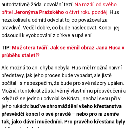
autoritativně žádal dovolání tezí.
Na rozdíl od svého
přítel
Jeronýma Pražského
o čtvrt roku později
Hus
nezakolísal a odmítl odvolat to, co považoval za
pravdivé. Věděl dobře, co bude následovat. Koncil jej
odsoudil k vyobcování z církve a upálení.
TIP:
Muž stera tváří: Jak se měnil obraz Jana Husa v
průběhu staletí?
Ale možná to ani chyba nebyla. Hus měl možná naivní
představy, jak jeho proces bude vypadat, ale jistě
počítal i s nebezpečím, že bude pro své názory upálen.
Možná i tentokrát zůstal věrný vlastnímu přesvědčení a
když už se jednou odvolal ke Kristu, nechal svou při v
jeho rukách:
buď ve shromáždění všeho křesťanstva
přesvědčí koncil o své pravdě – nebo pro ni zemře
tak, jako dávní mučedníci. Pro pravého křesťana byly