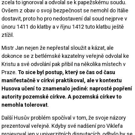
zcela to ignoroval a odvolal se k papežskému soudu.
Ovšem z obav o svoji bezpečnost se nemohl do Itálie
dostavit, proto ho pro nedostavení dal soud nejprve v
únoru 1411 do klatby a v říjnu 1412 tuto klatbu ještě
ztížil.
Mistr Jan nejen že nepřestal sloužit a kázat, ale
dokonce se z betlémské kazatelny veřejně odvolal ke
Kristu a své odvolání pak přibil na několika místech v
Praze.
To sice byl postup, který se čas od času
manifestačně v církvi praktikoval, ale v kontextu
Husova učení to znamenalo jediné: naprosté popření
autority pozemské církve. A pozemská církev to
nemohla tolerovat
.
Další Husův problém spočíval v tom, že svoje názory
prezentoval veřejně. Kdyby své nadšení pro Viklefa
projevoval jen v univerzitních disputacích, odbylo by se