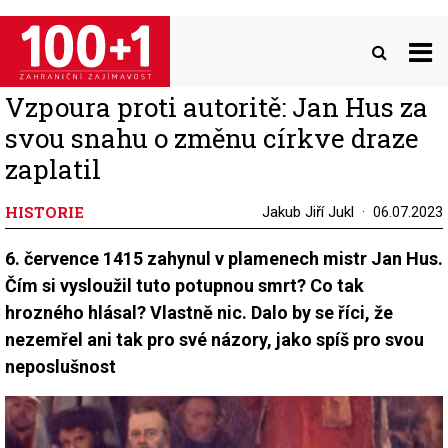
Přejít
k
hlavnímu
obsahu
Vzpoura proti autoritě: Jan Hus za
svou snahu o změnu církve draze
zaplatil
HISTORIE
Jakub Jiří Jukl
06.07.2023
6. července 1415 zahynul v plamenech mistr Jan Hus.
Čím si vysloužil tuto potupnou smrt? Co tak
hrozného hlásal? Vlastně nic. Dalo by se říci, že
nezemřel ani tak pro své názory, jako spíš pro svou
neposlušnost