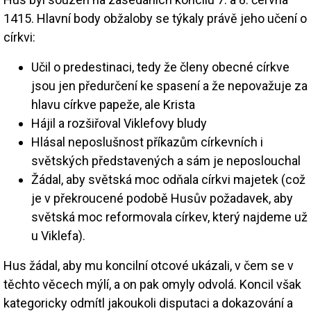
1415. Hlavní body obžaloby se týkaly právě jeho učení o
církvi:
Učil o predestinaci, tedy že členy obecné církve
jsou jen předurčení ke spasení a že nepovažuje za
hlavu církve papeže, ale Krista
Hájil a rozšiřoval Viklefovy bludy
Hlásal neposlušnost příkazům církevních i
světských představených a sám je neposlouchal
Žádal, aby světská moc odňala církvi majetek (což
je v překroucené podobě Husův požadavek, aby
světská moc reformovala církev, který najdeme už
u Viklefa).
Hus žádal, aby mu koncilní otcové ukázali, v čem se v
těchto věcech mýlí, a on pak omyly odvolá. Koncil však
kategoricky odmítl jakoukoli disputaci a dokazování a