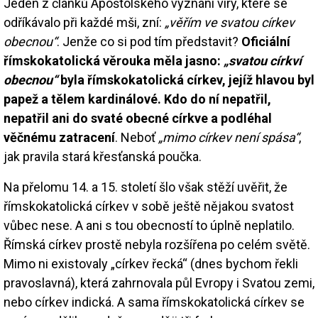
Jeden z článků Apoštolského vyznání víry, které se
odříkávalo při každé mši, zní:
„věřím ve svatou církev
obecnou“
. Jenže co si pod tím představit?
Oficiální
římskokatolická věrouka měla jasno:
„svatou církví
obecnou“
byla římskokatolická církev, jejíž hlavou byl
papež a tělem kardinálové. Kdo do ní nepatřil,
nepatřil ani do svaté obecné církve a podléhal
věčnému zatracení
. Neboť
„mimo církev není spása“
,
jak pravila stará křesťanská poučka.
Na přelomu 14. a 15. století šlo však stěží uvěřit, že
římskokatolická církev v sobě ještě nějakou svatost
vůbec nese. A ani s tou obecností to úplně neplatilo.
Římská církev prostě nebyla rozšířena po celém světě.
Mimo ni existovaly „církev řecká“ (dnes bychom řekli
pravoslavná), která zahrnovala půl Evropy i Svatou zemi,
nebo církev indická. A sama římskokatolická církev se