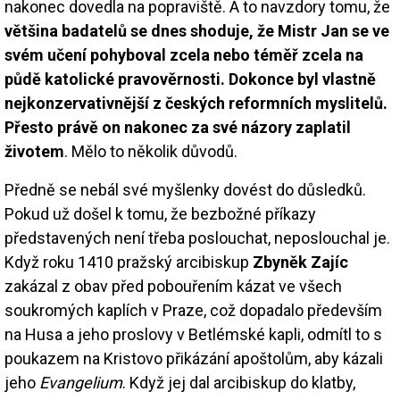
nakonec dovedla na popraviště. A to navzdory tomu, že
většina badatelů se dnes shoduje, že Mistr Jan se ve
svém učení pohyboval zcela nebo téměř zcela na
půdě katolické pravověrnosti. Dokonce byl vlastně
nejkonzervativnější z českých reformních myslitelů.
Přesto právě on nakonec za své názory zaplatil
životem
. Mělo to několik důvodů.
Předně se nebál své myšlenky dovést do důsledků.
Pokud už došel k tomu, že bezbožné příkazy
představených není třeba poslouchat, neposlouchal je.
Když roku 1410 pražský arcibiskup
Zbyněk Zajíc
zakázal z obav před pobouřením kázat ve všech
soukromých kaplích v Praze, což dopadalo především
na Husa a jeho proslovy v Betlémské kapli, odmítl to s
poukazem na Kristovo přikázání apoštolům, aby kázali
jeho
Evangelium
. Když jej dal arcibiskup do klatby,