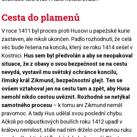
Cesta do plamenů
V roce 1411 byl proces proti Husovi u papežské kurie
zastaven, ale nikoli ukončen. Padlo rozhodnutí, že celá
věc bude řešena na koncilu, který se roku 1414 sešel v
Kostnici.
Hus sem byl předvolán a aby se neopakoval
situace, že z obavy o svou bezpečnost se na cestu
nevydá, vystavil mu světský ochránce koncilu,
římský král Zikmund, bezpečnostní glejt. Ten se
ovšem vztahoval jen na cestu tam a zpět, aby Husa
nemohl nikdo cestou uvěznit. Rozhodně se netýkal
samotného procesu
– k tomu ani Zikmund neměl
pravomoc. A tady Hus udělal svou poslední chybu.
Ačkoli po odpustkových bouřích roku 1412 upadl v
královu nemilost, stále nad ním drželo ochrannou ruku