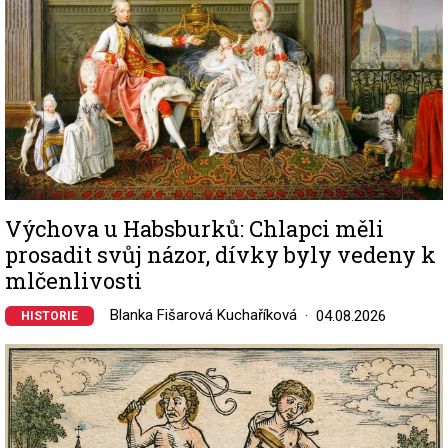
Výchova u Habsburků: Chlapci měli
prosadit svůj názor, dívky byly vedeny k
mlčenlivosti
Blanka Fišarová Kuchaříková
04.08.2026
HISTORIE
Image