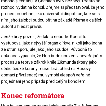
mnoho šlechticů. V Čechách byl v bezpečí. Přesto se
rozhodl vydat na koncil. Zřejmě si představoval, že jeho
proces proběhne jako universitní disputace, kde se s
ním jeho žalobci budou přít na základě Písma a dalších
autorit a hledat pravdu.
Jenže brzy poznal, že tak to nebude. Koncil tu
vystupoval jako nejvyšší orgán církve, nikoli jako jedna
ze stran sporu, ale jako jeho soudce. Původně to
dokonce vypadalo, že Hus bude souzen v neveřejném
procesu a teprve zákrok krále Zikmunda (který jako
dědic české koruny musel brát ohled na Husovy
domácí přívržence) mu vymohl alespoň veřejné
projednání jeho případu před celým koncilem.
Konec reformátora
Hus byl souzen na zasedáních koncilu 7. a 8. června