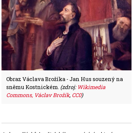
Obraz Václava Brožíka - Jan Hus souzený na
sněmu Kostnickém.
(zdroj:
Wikimedia
Commons, Václav Brožík
,
CC0
)