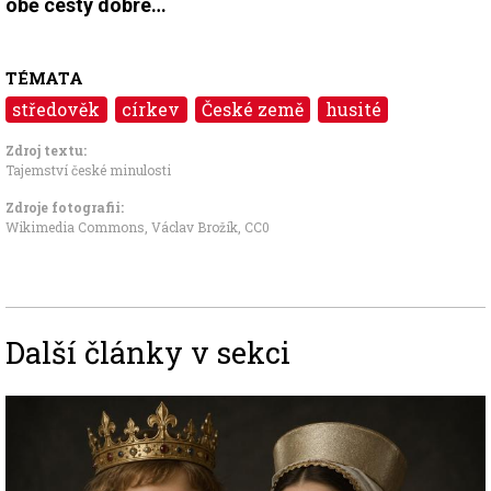
obě cesty dobré…
TÉMATA
středověk
církev
České země
husité
Zdroj textu:
Tajemství české minulosti
Zdroje fotografii:
Wikimedia Commons, Václav Brožík
,
CC0
Další články v sekci
Image