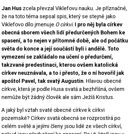
Jan Hus
zcela převzal Viklefovu nauku. Je příznačné,
že na toto téma sepsal spis, který se stejně jako
Viklefovo dílo jmenuje
O církvi
.
I pro něj byla církev
obecná sborem všech lidí předurčených Bohem ke
spasení, a to nejen v přítomné době, ale od počátku
světa do konce a její součástí byli i andělé. Toto
vymezení se zakládalo na učení o předurčení,
takzvané predestinaci, kterou ovšem katolická
církev neuznávala, a to i přesto, že o ní hovořil jak
apoštol Pavel, tak svatý Augustin
. Hlavou obecné
církve, která je podle Husa svatá a bezhříšná, ovšem
nemůže být žádný člověk ale sám Ježíš Kristus.
A jaký byl vztah svaté obecné církve k církvi
pozemské? Církev svatá obecná se rozprostírá po
celém světě a jejími členy jsou lidé ze všech církví,