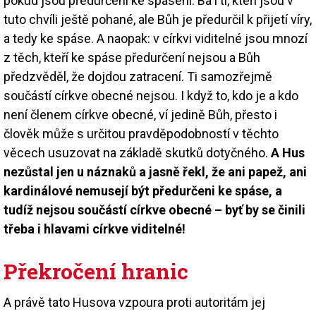
pokud jsou předurčení ke spasení. Ba i ti, kteří jsou v
tuto chvíli ještě pohané, ale Bůh je předurčil k přijetí víry,
a tedy ke spáse. A naopak: v církvi viditelné jsou mnozí
z těch, kteří ke spáse předurčení nejsou a Bůh
předzvěděl, že dojdou zatracení. Ti samozřejmě
součástí církve obecné nejsou. I když to, kdo je a kdo
není členem církve obecné, ví jedině Bůh, přesto i
člověk může s určitou pravděpodobností v těchto
věcech usuzovat na základě skutků dotyčného.
A Hus
nezůstal jen u náznaků a jasně řekl, že ani papež, ani
kardinálové nemusejí být předurčeni ke spáse, a
tudíž nejsou součástí církve obecné – byť by se činili
třeba i hlavami církve viditelné!
Překročení hranic
A právě tato Husova vzpoura proti autoritám jej