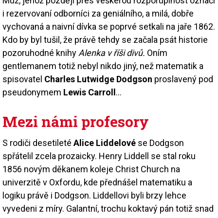
Muž, jehož později přes veškerou rozporuplnost označí
i rezervovaní odborníci za geniálního, a milá, dobře
vychovaná a naivní dívka se poprvé setkali na jaře 1862.
Kdo by byl tušil, že právě tehdy se začala psát historie
pozoruhodné knihy
Alenka v říši divů.
Oním
gentlemanem totiž nebyl nikdo jiný, než matematik a
spisovatel
Charles Lutwidge Dodgson
proslavený pod
pseudonymem
Lewis Carroll
…
Mezi námi profesory
S rodiči desetileté
Alice Liddelové
se Dodgson
spřátelil zcela prozaicky. Henry Liddell se stal roku
1856 novým děkanem koleje Christ Church na
univerzitě v Oxfordu, kde přednášel matematiku a
logiku právě i Dodgson. Liddellovi byli brzy lehce
vyvedeni z míry. Galantní, trochu koktavý pán totiž snad