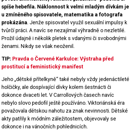
spíše hebefila. Náklonnost k velmi mladým dívkám je
u zmíněného spisovatele, matematika a fotografa
prokázána
. Jenže spisovatel využil sexuální impulsy k
tvůrčí práci. A navíc se nezajímal výhradně o nezletilé.
Prožil údajně i několik pletek s vdanými či svobodnými
ženami. Nikdy se však neoženil.
TIP:
Pravda o Červené Karkulce: Výstraha před
prostitucí a feministický manifest
Jeho „dětské přítelkyně“ také nebyly vždy jedenáctileté
holčičky, ale dospívající dívky kolem šestnácti či
dokonce dvaceti let. V Carrollových časech navíc
nebylo slovo pedofil ještě používáno. Viktoriánská éra
považovala dětskou nahotu za znak nevinnosti. Dětské
akty patřily k módním záležitostem, objevovaly se
dokonce i na vánočních pohlednicích.