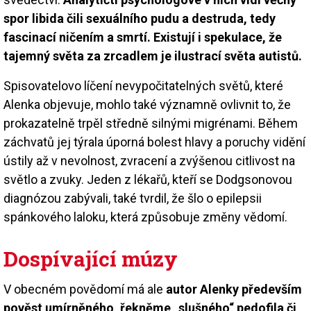
spor libida čili sexuálního pudu a destruda, tedy
fascinací ničením a smrtí. Existují i spekulace, že
tajemný světa za zrcadlem je ilustrací světa autistů.
Spisovatelovo líčení nevypočitatelných světů, které
Alenka objevuje, mohlo také významně ovlivnit to, že
prokazatelně trpěl středně silnými migrénami. Během
záchvatů jej týrala úporná bolest hlavy a poruchy vidění
ústily až v nevolnost, zvracení a zvýšenou citlivost na
světlo a zvuky. Jeden z lékařů, kteří se Dodgsonovou
diagnózou zabývali, také tvrdil, že šlo o epilepsii
spánkového laloku, která způsobuje změny vědomí.
Dospívající múzy
V obecném povědomí má ale
autor Alenky především
pověst umírněného, řekněme „slušného“ pedofila či