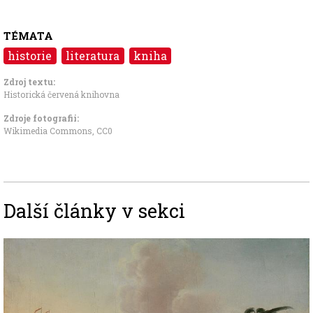
TÉMATA
historie
literatura
kniha
Zdroj textu:
Historická červená knihovna
Zdroje fotografii:
Wikimedia Commons
,
CC0
Další články v sekci
Image