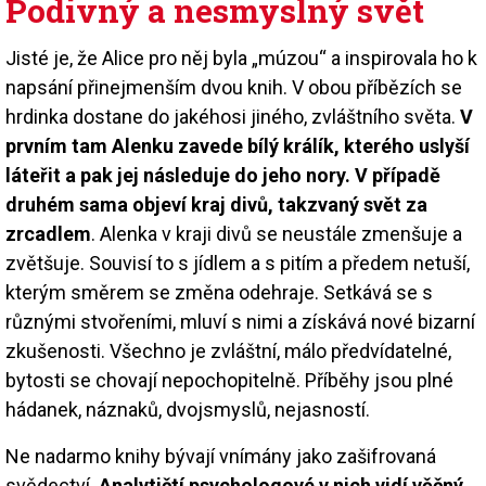
Podivný a nesmyslný svět
Jisté je, že Alice pro něj byla „múzou“ a inspirovala ho k
napsání přinejmenším dvou knih. V obou příbězích se
hrdinka dostane do jakéhosi jiného, zvláštního světa.
V
prvním tam Alenku zavede bílý králík, kterého uslyší
láteřit a pak jej následuje do jeho nory. V případě
druhém sama objeví kraj divů, takzvaný svět za
zrcadlem
. Alenka v kraji divů se neustále zmenšuje a
zvětšuje. Souvisí to s jídlem a s pitím a předem netuší,
kterým směrem se změna odehraje. Setkává se s
různými stvořeními, mluví s nimi a získává nové bizarní
zkušenosti. Všechno je zvláštní, málo předvídatelné,
bytosti se chovají nepochopitelně. Příběhy jsou plné
hádanek, náznaků, dvojsmyslů, nejasností.
Ne nadarmo knihy bývají vnímány jako zašifrovaná
svědectví.
Analytičtí psychologové v nich vidí věčný