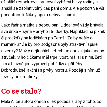
až příliš respektoval pracovní vytížení hlavy rodiny a
snažil se zaplnit volný čas paní domu. Ale pozor! Ve vší
počestnosti. Nikdy spolu nebývali sami.
Jako řádná matka s sebou paní Liddellová vždy brávala
svá dítka – syna Harryho i tři dcerky. Například na piknik
či projížďky na lodičkách po Temži. Že by nešlo o
maminku? Že by pro Dodgsona byly atraktivní spíše
dívenky? Muž v nejlepších letech se choval jako hodný
strýček. S holčičkami měl trpělivost, hrál si s nimi, četl
jim a hlavně jim vyprávěl pohádky a příběhy.
Dobrodružné, akční i s prvky hororu. Později s ním už
jezdily bez matinky.
Co se stalo?
Malá Alice autora oněch dílek požádala, aby z toho, co