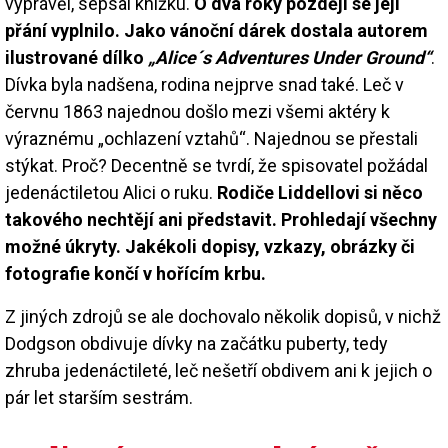
vyprávěl, sepsal knížku.
O dva roky později se její
přání vyplnilo. Jako vánoční dárek dostala autorem
ilustrované dílko
„Alice´s Adventures Under Ground“
.
Dívka byla nadšena, rodina nejprve snad také. Leč v
červnu 1863 najednou došlo mezi všemi aktéry k
výraznému „ochlazení vztahů“. Najednou se přestali
stýkat. Proč? Decentně se tvrdí, že spisovatel požádal
jedenáctiletou Alici o ruku.
Rodiče Liddellovi si něco
takového nechtějí ani představit. Prohledají všechny
možné úkryty. Jakékoli dopisy, vzkazy, obrázky či
fotografie končí v hořícím krbu.
Z jiných zdrojů se ale dochovalo několik dopisů, v nichž
Dodgson obdivuje dívky na začátku puberty, tedy
zhruba jedenáctileté, leč nešetří obdivem ani k jejich o
pár let starším sestrám.