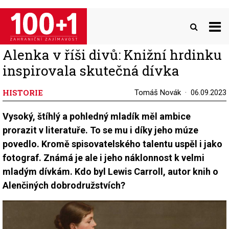
Přejít
k
hlavnímu
obsahu
Alenka v říši divů: Knižní hrdinku
inspirovala skutečná dívka
HISTORIE
Tomáš Novák
06.09.2023
Vysoký, štíhlý a pohledný mladík měl ambice
prorazit v literatuře. To se mu i díky jeho múze
povedlo. Kromě spisovatelského talentu uspěl i jako
fotograf. Známá je ale i jeho náklonnost k velmi
mladým dívkám. Kdo byl Lewis Carroll, autor knih o
Alenčiných dobrodružstvích?