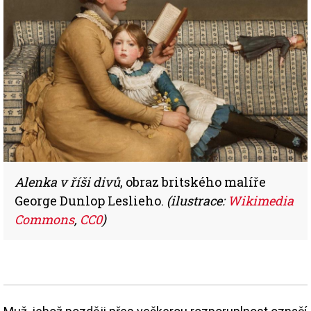
Alenka v říši divů
, obraz britského malíře
George Dunlop Leslieho.
(ilustrace:
Wikimedia
Commons
,
CC0
)