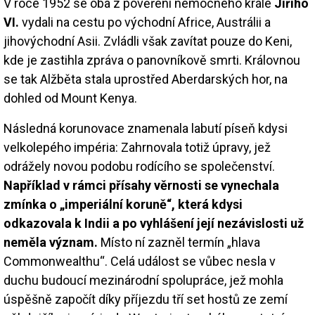
V roce 1952 se oba z pověření nemocného krále
Jiřího
VI.
vydali na cestu po východní Africe, Austrálii a
jihovýchodní Asii. Zvládli však zavítat pouze do Keni,
kde je zastihla zpráva o panovníkově smrti. Královnou
se tak Alžběta stala uprostřed Aberdarských hor, na
dohled od Mount Kenya.
Následná korunovace znamenala labutí píseň kdysi
velkolepého impéria: Zahrnovala totiž úpravy, jež
odrážely novou podobu rodícího se společenství.
Například v rámci přísahy věrnosti se vynechala
zmínka o „imperiální koruně“, která kdysi
odkazovala k Indii a po vyhlášení její nezávislosti už
neměla význam.
Místo ní zazněl termín „hlava
Commonwealthu“. Celá událost se vůbec nesla v
duchu budoucí mezinárodní spolupráce, jež mohla
úspěšně započít díky příjezdu tří set hostů ze zemí