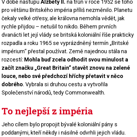
V době nástupu
Alžběty II.
na trůn v roce 1952 se toho
pro většinu Britského impéria příliš nezměnilo. Planetu
čekaly velké otřesy, ale královna nemohla vědět, jak
rychle přijdou – netušil to nikdo. Během prvních
dvanácti let její vlády se britská koloniální říše prakticky
rozpadla a roku 1965 se vyprázdněný termín „Britské
impérium“ přestal používat. Země najednou stála na
rozcestí:
Mohla buď zcela odhodit svou minulost a
začít značku „Great Britain“ stavět znovu na zelené
louce, nebo své předchozí hříchy přetavit v něco
dobrého
. Vybrala si druhou cestu a vytvořila
Společenství národů, tedy Commonwealth.
To nejlepší z impéria
Jeho cílem bylo propojit bývalé koloniální pány s
poddanými, kteří někdy i násilně odvrhli jejich vládu.