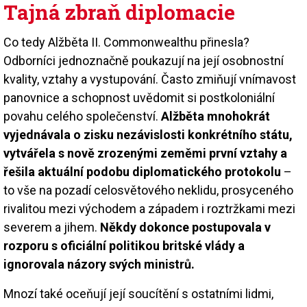
Tajná zbraň diplomacie
Co tedy Alžběta II. Commonwealthu přinesla?
Odborníci jednoznačně poukazují na její osobnostní
kvality, vztahy a vystupování. Často zmiňují vnímavost
panovnice a schopnost uvědomit si postkoloniální
povahu celého společenství.
Alžběta mnohokrát
vyjednávala o zisku nezávislosti konkrétního státu,
vytvářela s nově zrozenými zeměmi první vztahy a
řešila aktuální podobu diplomatického protokolu
–
to vše na pozadí celosvětového neklidu, prosyceného
rivalitou mezi východem a západem i roztržkami mezi
severem a jihem.
Někdy dokonce postupovala v
rozporu s oficiální politikou britské vlády a
ignorovala názory svých ministrů.
Mnozí také oceňují její soucítění s ostatními lidmi,