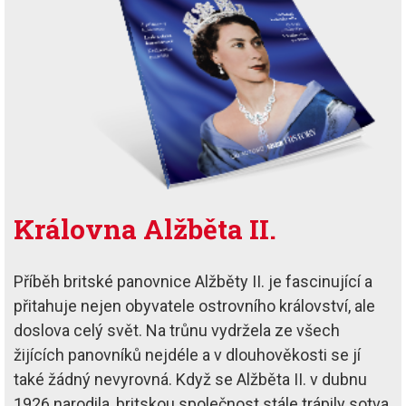
Královna Alžběta II.
Příběh britské panovnice Alžběty II. je fascinující a
přitahuje nejen obyvatele ostrovního království, ale
doslova celý svět. Na trůnu vydržela ze všech
žijících panovníků nejdéle a v dlouhověkosti se jí
také žádný nevyrovná. Když se Alžběta II. v dubnu
1926 narodila, britskou společnost stále trápily sotva