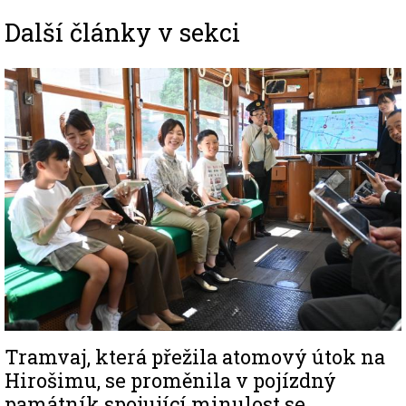
Další články v sekci
Image
Tramvaj, která přežila atomový útok na
Hirošimu, se proměnila v pojízdný
památník spojující minulost se