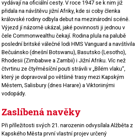
vydávají na oficiální cesty. V roce 1947 se k nim již
přidala na návštěvu jižní Afriky, kde si coby členka
královské rodiny odbyla debut na mezinárodní scéně.
Výjezd jí názorně ukázal, jaké povinnosti ji jednou v
čele Commonwealthu čekají. Rodina plula na palubě
poslední britské válečné lodi HMS Vanguard a navštívila
Bečuánsko (dnešní Botswanu), Basutsko (Lesotho),
Rhodesii (Zimbabwe a Zambii) i Jižní Afriku. Víc než
čtvrtinu ze čtyřměsíční pouti strávili v „Bílém vlaku“,
který je dopravoval po většině trasy mezi Kapským
Městem, Salisbury (dnes Harare) a Viktoriinými
vodopády.
Zaslíbená navěky
Při příležitosti svých 21. narozenin odvysílala Alžběta z
Kapského Města první vlastní projev určený