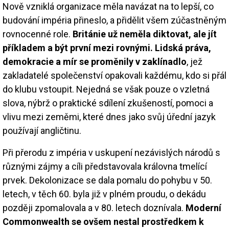
Nově vzniklá organizace měla navázat na to lepší, co
budování impéria přineslo, a přidělit všem zúčastněným
rovnocenné role.
Británie už neměla diktovat, ale jít
příkladem a být první mezi rovnými. Lidská práva,
demokracie a mír se proměnily v zaklínadlo
, jež
zakladatelé společenství opakovali každému, kdo si přál
do klubu vstoupit. Nejedná se však pouze o vzletná
slova, nýbrž o praktické sdílení zkušeností, pomoci a
vlivu mezi zeměmi, které dnes jako svůj úřední jazyk
používají angličtinu.
Při přerodu z impéria v uskupení nezávislých národů s
různými zájmy a cíli představovala královna tmelící
prvek. Dekolonizace se dala pomalu do pohybu v 50.
letech, v těch 60. byla již v plném proudu, o dekádu
později zpomalovala a v 80. letech doznívala.
Moderní
Commonwealth se ovšem nestal prostředkem k