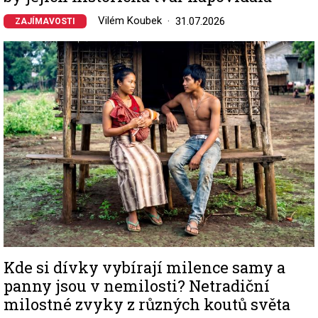
Vilém Koubek
31.07.2026
ZAJÍMAVOSTI
Image
Kde si dívky vybírají milence samy a
panny jsou v nemilosti? Netradiční
milostné zvyky z různých koutů světa