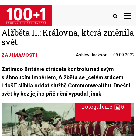
Přejít
k
hlavnímu
obsahu
Alžběta II.: Královna, která změnila
svět
ZAJÍMAVOSTI
Ashley Jackson
09.09.2022
Zatímco Británie ztrácela kontrolu nad svým
slábnoucím impériem, Alžběta se „celým srdcem
i duší“ slíbila oddat službě Commonwealthu. Dnešní
svět by bez jejího přičinění vypadal jinak
Fotogalerie
5