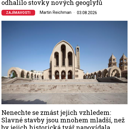
odhalilo stovky nových geoglyfů
Martin Reichman
03.08.2026
ZAJÍMAVOSTI
Image
Nenechte se zmást jejich vzhledem:
Slavné stavby jsou mnohem mladší, než
by jejich historická tvář napovídala