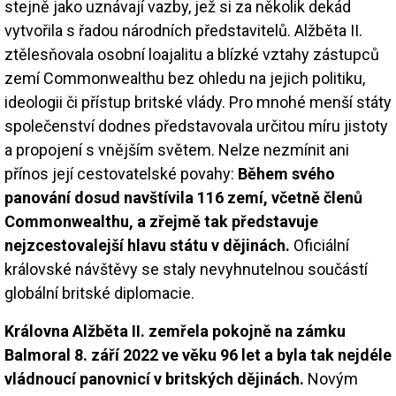
stejně jako uznávají vazby, jež si za několik dekád
vytvořila s řadou národních představitelů. Alžběta II.
ztělesňovala osobní loajalitu a blízké vztahy zástupců
zemí Commonwealthu bez ohledu na jejich politiku,
ideologii či přístup britské vlády. Pro mnohé menší státy
společenství dodnes představovala určitou míru jistoty
a propojení s vnějším světem. Nelze nezmínit ani
přínos její cestovatelské povahy:
Během svého
panování dosud navštívila 116 zemí, včetně členů
Commonwealthu, a zřejmě tak představuje
nejzcestovalejší hlavu státu v dějinách.
Oficiální
královské návštěvy se staly nevyhnutelnou součástí
globální britské diplomacie.
Královna Alžběta II. zemřela
pokojně na zámku
Balmoral
8. září 2022 ve věku 96 let a byla tak nejdéle
vládnoucí panovnicí v britských dějinách.
Novým