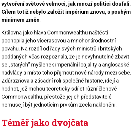
vytvoření světové velmoci, jak mnozí politici doufali.
Cílem totiž nebylo založit impérium znovu, s pouhým
minimem změn
.
Královna jako hlava Commonwealthu naštěstí
pochopila jeho vícerasovou a mnohonárodnostní
povahu. Na rozdíl od řady svých ministrů i britských
poddaných včas rozpoznala, že je nevyhnutelné zbavit
se „starých“ myšlenek imperiální loajality a anglosaské
nadvlády a místo toho přijmout nové národy mezi sebe.
Zdůrazňovala zásadní roli společné historie, idejí a
hodnot, jež mohou teoreticky sdílet různí členové
Commonwealthu, přestože jejich představitelé
nemusejí být jednotícím prvkům zcela nakloněni.
Téměř jako dvojčata