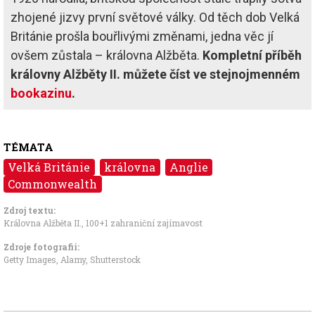
zhojené jizvy první světové války. Od těch dob Velká
Británie prošla bouřlivými změnami, jedna věc jí
ovšem zůstala – královna Alžběta.
Kompletní příběh
královny Alžběty II. můžete číst ve stejnojmenném
bookazinu
.
TÉMATA
Velká Británie
královna
Anglie
Commonwealth
Zdroj textu:
Královna Alžběta II
.,
100+1 zahraniční zajímavost
Zdroje fotografii:
Getty Images, Alamy, Shutterstock