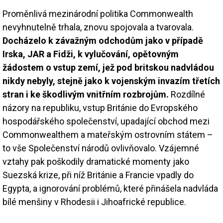
Proměnlivá mezinárodní politika Commonwealth
nevyhnutelně trhala, znovu spojovala a tvarovala.
Docházelo k závažným odchodům jako v případě
Irska, JAR a Fidži, k vylučování, opětovným
žádostem o vstup zemí, jež pod britskou nadvládou
nikdy nebyly, stejně jako k vojenským invazím třetích
stran i ke škodlivým vnitřním rozbrojům.
Rozdílné
názory na republiku, vstup Británie do Evropského
hospodářského společenství, upadající obchod mezi
Commonwealthem a mateřským ostrovním státem –
to vše Společenství národů ovlivňovalo. Vzájemné
vztahy pak poškodily dramatické momenty jako
Suezská krize, při níž Británie a Francie vpadly do
Egypta, a ignorování problémů, které přinášela nadvláda
bílé menšiny v Rhodesii i Jihoafrické republice.