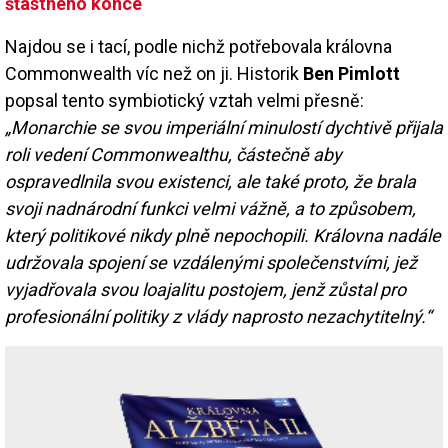
šťastného konce
Najdou se i tací, podle nichž potřebovala královna
Commonwealth víc než on ji. Historik
Ben Pimlott
popsal tento symbiotický vztah velmi přesně:
„Monarchie se svou imperiální minulostí dychtivě přijala
roli vedení Commonwealthu, částečně aby
ospravedlnila svou existenci, ale také proto, že brala
svoji nadnárodní funkci velmi vážně, a to způsobem,
který politikové nikdy plně nepochopili. Královna nadále
udržovala spojení se vzdálenými společenstvími, jež
vyjadřovala svou loajalitu postojem, jenž zůstal pro
profesionální politiky z vlády naprosto nezachytitelný.“