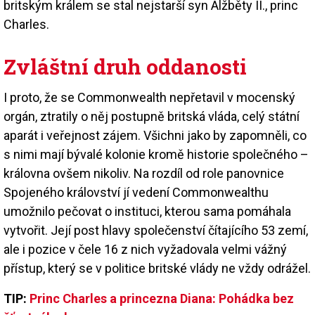
britským králem se stal nejstarší syn Alžběty II., princ
Charles.
Zvláštní druh oddanosti
I proto, že se Commonwealth nepřetavil v mocenský
orgán, ztratily o něj postupně britská vláda, celý státní
aparát i veřejnost zájem. Všichni jako by zapomněli, co
s nimi mají bývalé kolonie kromě historie společného –
královna ovšem nikoliv. Na rozdíl od role panovnice
Spojeného království jí vedení Commonwealthu
umožnilo pečovat o instituci, kterou sama pomáhala
vytvořit. Její post hlavy společenství čítajícího 53 zemí,
ale i pozice v čele 16 z nich vyžadovala velmi vážný
přístup, který se v politice britské vlády ne vždy odrážel.
TIP:
Princ Charles a princezna Diana: Pohádka bez