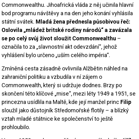
Commonwealthu. Jihoafrická vláda z něj učinila hlavní
bod programu návštěvy a na den jeho konání vyhlásila
státní svátek.
Mladá žena přednesla působivou řeč:
Oslovila „mládež britské rodiny národů“ a zavázala
se po celý svůj život sloužit Commonwealthu
–
označila to za „slavnostní akt odevzdání“, jehož
vyhlášení bylo určeno „uším celého impéria“.
Zmíněná cesta zásadně ovlivnila Alžbětin náhled na
zahraniční politiku a vzbudila v ní zájem o
Commonwealth, který si udržuje dodnes. Brzy po
skončení této klíčové „mise“, mezi léty 1949 a 1951, se
princezna usídlila na Maltě, kde její manžel princ
Filip
sloužil jako důstojník Středomořské flotily – a blízký
vztah mladé státnice ke společenství to ještě
prohloubilo.