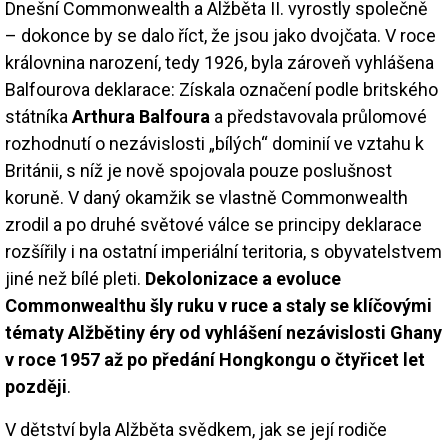
Dnešní Commonwealth a Alžběta II. vyrostly společně
– dokonce by se dalo říct, že jsou jako dvojčata. V roce
královnina narození, tedy 1926, byla zároveň vyhlášena
Balfourova deklarace: Získala označení podle britského
státníka
Arthura Balfoura
a představovala průlomové
rozhodnutí o nezávislosti „bílých“ dominií ve vztahu k
Británii, s níž je nově spojovala pouze poslušnost
koruně. V daný okamžik se vlastně Commonwealth
zrodil a po druhé světové válce se principy deklarace
rozšířily i na ostatní imperiální teritoria, s obyvatelstvem
jiné než bílé pleti.
Dekolonizace a evoluce
Commonwealthu šly ruku v ruce a staly se klíčovými
tématy Alžbětiny éry od vyhlášení nezávislosti Ghany
v roce 1957 až po předání Hongkongu o čtyřicet let
později
.
V dětství byla Alžběta svědkem, jak se její rodiče