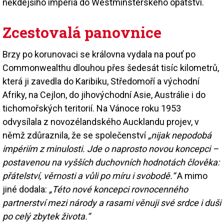
někdejšího impéria do Westminsterského opatství.
Zcestovalá panovnice
Brzy po korunovaci se královna vydala na pouť po
Commonwealthu dlouhou přes šedesát tisíc kilometrů,
která ji zavedla do Karibiku, Středomoří a východní
Afriky, na Cejlon, do jihovýchodní Asie, Austrálie i do
tichomořských teritorií. Na Vánoce roku 1953
odvysílala z novozélandského Aucklandu projev, v
němž zdůraznila, že se společenství
„nijak nepodobá
impériím z minulosti. Jde o naprosto novou koncepci –
postavenou na vyšších duchovních hodnotách člověka:
přátelství, věrnosti a vůli po míru i svobodě.“
A mimo
jiné dodala:
„Této nové koncepci rovnocenného
partnerství mezi národy a rasami věnuji své srdce i duši
po celý zbytek života.“