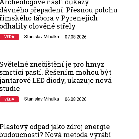
Archeologové našli důkazy
dávného přepadení: Přesnou polohu
římského tábora v Pyrenejích
odhalily olověné střely
Stanislav Mihulka
07.08.2026
VĚDA
Světelné znečištění je pro hmyz
smrtící pastí. Řešením mohou být
jantarové LED diody, ukazuje nová
studie
Stanislav Mihulka
06.08.2026
VĚDA
Plastový odpad jako zdroj energie
budoucnosti? Nová metoda vyrábí