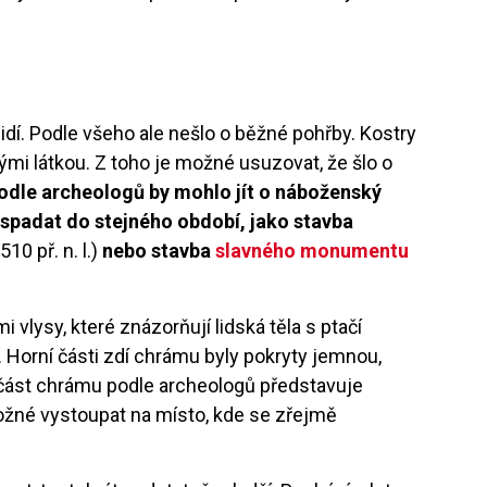
lidí. Podle všeho ale nešlo o běžné pohřby. Kostry
ými látkou. Z toho je možné usuzovat, že šlo o
odle archeologů by mohlo jít o náboženský
spadat do stejného období, jako stavba
10 př. n. l.)
nebo stavba
slavného monumentu
vlysy, které znázorňují lidská těla s ptačí
y. Horní části zdí chrámu byly pokryty jemnou,
část chrámu podle archeologů představuje
možné vystoupat na místo, kde se zřejmě