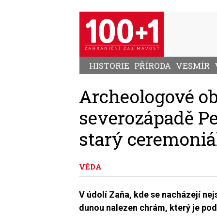
Přejít
k
hlavnímu
obsahu
HISTORIE
PŘÍRODA
VESMÍR
Archeologové obj
severozápadě Pe
starý ceremoniá
VĚDA
V údolí Zaňa, kde se nacházejí nej
dunou nalezen chrám, který je po