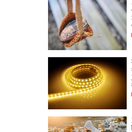
Image
Image
Image