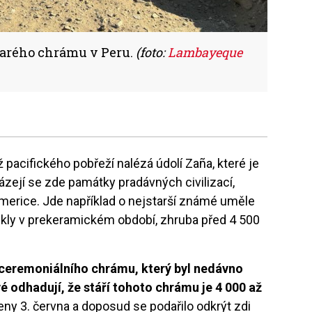
starého chrámu v Peru.
(foto:
Lambayeque
 pacifického pobřeží nalézá údolí Zaña, které je
ejí se zde památky pradávných civilizací,
Americe. Jde například o nejstarší známé uměle
ikly v prekeramickém období, zhruba před 4 500
 ceremoniálního chrámu, který byl nedávno
 odhadují, že stáří tohoto chrámu je 4 000 až
ny 3. června a doposud se podařilo odkrýt zdi