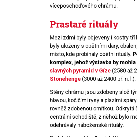
víceposchoďového chrámu.
Prastaré rituály
Mezi zdmi byly objeveny i kostry tří 
byly uloženy s obětními dary, obalen
místo, kde probíhaly obětní rituály.
P
komplex, jehož výstavba by mohla 
slavných pyramid v Gíze
(2580 až 25
Stonehenge
(3000 až 2400 př. n. l.).
Stěny chrámu jsou zdobeny složitými 
hlavou, kočičími rysy a plazími spár
rovněž zdobenou omítkou. Odkrytá 
centrální schodiště, z něhož bylo 
odehrávaly náboženské rituály.