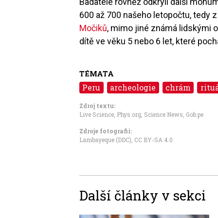
Badatelé rovněž odkryli další monum
600 až 700 našeho letopočtu, tedy z
Močiků
, mimo jiné známá lidskými o
dítě ve věku 5 nebo 6 let, které poc
TÉMATA
Peru
archeologie
chrám
ritu
Zdroj textu:
Live Science
,
Phys.org
,
Science News
,
Gob.pe
Zdroje fotografii:
Lambayeque (DDC)
,
CC BY-SA 4.0
Další články v sekci