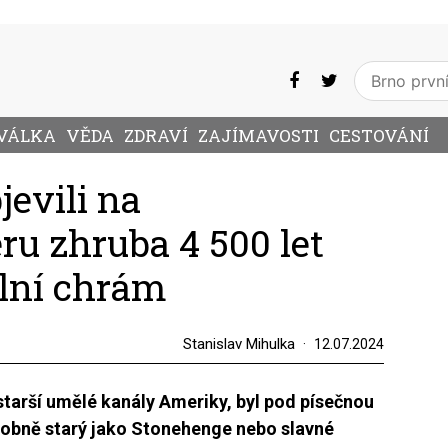
VÁLKA
VĚDA
ZDRAVÍ
ZAJÍMAVOSTI
CESTOVÁNÍ
evili na
ru zhruba 4 500 let
lní chrám
Stanislav Mihulka
12.07.2024
starší umělé kanály Ameriky, byl pod písečnou
dobně starý jako Stonehenge nebo slavné