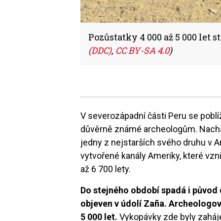
Pozůstatky 4 000 až 5 000 let 
(DDC)
,
CC BY-SA 4.0
)
V severozápadní části Peru se poblíž
důvěrně známé archeologům. Nacház
jedny z nejstarších svého druhu v 
vytvořené kanály Ameriky, které vzn
až 6 700 lety.
Do stejného období spadá i původ
objeven v údolí Zaña. Archeologové
5 000 let.
Vykopávky zde byly zaháje