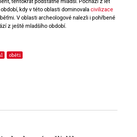
ent, tentokrát podstatně mladší. Pochází z let
 období, kdy v této oblasti dominovala
civilizace
běťmi. V oblasti archeologové nalezli i pohřbené
hází z ještě mladšího období.
ál
oběti