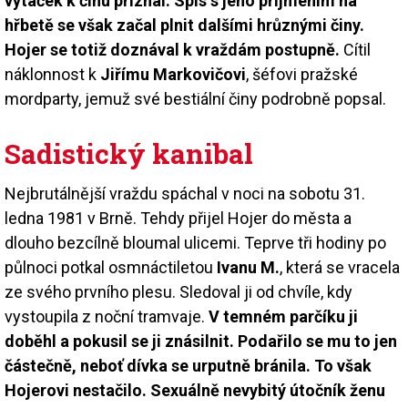
vytáček k činu přiznal. Spis s jeho příjmením na
hřbetě se však začal plnit dalšími hrůznými činy.
Hojer se totiž doznával k vraždám postupně.
Cítil
náklonnost k
Jiřímu Markovičovi
, šéfovi pražské
mordparty, jemuž své bestiální činy podrobně popsal.
Sadistický kanibal
Nejbrutálnější vraždu spáchal v noci na sobotu 31.
ledna 1981 v Brně. Tehdy přijel Hojer do města a
dlouho bezcílně bloumal ulicemi. Teprve tři hodiny po
půlnoci potkal osmnáctiletou
Ivanu M.
, která se vracela
ze svého prvního plesu. Sledoval ji od chvíle, kdy
vystoupila z noční tramvaje.
V temném parčíku ji
doběhl a pokusil se ji znásilnit. Podařilo se mu to jen
částečně, neboť dívka se urputně bránila. To však
Hojerovi nestačilo. Sexuálně nevybitý útočník ženu