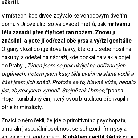
uškrtil.
V místech, kde dívce zbývalo ke vchodovým dveřím
domu v Jílové ulici sotva dvacet metrů, pak
mrtvému
tělu zasadil přes čtyřicet ran nožem. Znovu ji
znásilnil a poté jí odřezal obě prsa a vyřízl genitálie
.
Orgány vložil do igelitové tašky, kterou u sebe nosil na
nákupy, a odešel na nádraží, kde počkal na vlak a odjel
do Prahy.
„Týden jsem se pak ukájel na odříznutých
orgánech. Potom jsem kusy těla uvařil ve slané vodě a
část jsem jich snědl. Protože se to, hlavně kůže, nedalo
jíst, zbytek jsem vyhodil. Stejně tak i hrnec,“
popsal
Hojer kanibalský čin, který svou brutalitou překvapil i
otrlé kriminalisty.
Znalci o něm řekli, že jde o primitivního psychopata,
amorální, asociální osobnost se schizoidními rysy a
agresivními tendencemi.
K obětem necítil žádný cit a