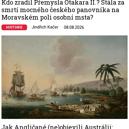
Kdo zradil Přemysla Otakara II.? Stála za
smrtí mocného českého panovníka na
Moravském poli osobní msta?
Jindřich Kačer
08.08.2026
HISTORIE
Image
Jak Angličané (ne)objevili Austrálii: