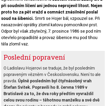
při soudním líčení ani jednou neprojevil lítost. Nejen
proto ho za pět vražd a osmnáct znásilnění poslal
soud na šibenici.
Smrti se Hojer bál, vzpouzel se. Při
nasazování oprátky zlomil katovu pomocníkovi prst.
Odpor byl však zbytečný, 7. prosince 1986 se pod ním
otevřelo propadliště a provaz šibenice mu pod tíhou
těla zlomil vaz.
Poslední popravení
O Ladislavu Hojerovi se traduje, že byl posledním
popraveným vězněm v Československu. Není to ale
pravda.
Úplně posledním byl čtyřnásobný vrah
Štefan Svitek. Popravili ho 8. června 1989 v
Bratislavě za to, že dva roky předtím vyvraždil
celou svou rodinu – těhotnou manželku a své dvě