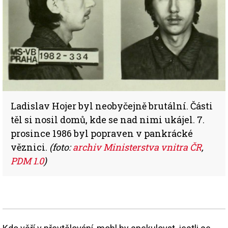
Ladislav Hojer byl neobyčejně brutální. Části
těl si nosil domů, kde se nad nimi ukájel. 7.
prosince 1986 byl popraven v pankrácké
věznici.
(foto:
archiv Ministerstva vnitra ČR
,
PDM 1.0
)