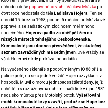
Kdo věří v převtělování, mohl by spekulovat, jestli se
náhodou duše
popraveného vraha Václava Mrázka
po
čtvrt roce nedostala do těla
Ladislava Hojera
. Ten se
narodil 15. března 1958, pouhé tři měsíce po Mrázkově
popravě, a se sadistickým zločincem měl mnoho
společného.
Hojerovi padlo za oběť pět žen na
různých místech tehdejšího Československa.
Kriminalisté jsou dodnes přesvědčení, že skutečný
seznam zavražděných má sedm jmen
. Dvě vraždy se
však Hojerovi nikdy prokázat nepodařilo.
Na vyučeného sklenáře s podprůměrným IQ 88 přišla
policie poté, co se o jedné vraždě Hojer rozvykládal v
hospodě. Mluvil o mordu jednapadesátileté ženy, jejíž
nahé tělo s roztaženýma nohama našli lidé v říjnu 1981
nedaleko můstku přes Motolský potok.
Vyšetřování
mohli kriminalisté brzy uzavřít, protože se Hojer bez