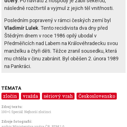
dcery
. Po návratu z hospody je zabil sekerou,
následně rozčtvrtil a vyjmul z jejich těl vnitřnosti.
Posledním popravený v rámci českých zemí byl
Vladimír Lulek
. Tento recidivista dva dny před
Štědrým dnem v roce 1986 opilý ubodal v
Předměřicích nad Labem na Královéhradecku svou
manželku a čtyři děti. Těžce zranil sousedku, která
mu chtěla v činu zabránit. Byl oběšen 2. února 1989
na Pankráci.
TÉMATA
zločin
vražda
sériový vrah
Československo
Zdroj textu:
100+1 Speciál: Nejhorší zločinci
Zdroje fotografii:
archiv Ministerstva vnitra ČR
,
PDM 1.0