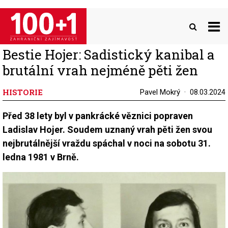
Přejít
k
hlavnímu
obsahu
Bestie Hojer: Sadistický kanibal a
brutální vrah nejméně pěti žen
HISTORIE
Pavel Mokrý
08.03.2024
Před 38 lety byl v pankrácké věznici popraven
Ladislav Hojer. Soudem uznaný vrah pěti žen svou
nejbrutálnější vraždu spáchal v noci na sobotu 31.
ledna 1981 v Brně.