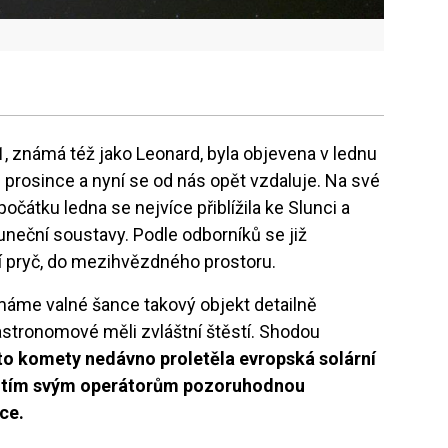
1
, známá též jako Leonard, byla objevena v lednu
2. prosince a nyní se od nás opět vzdaluje. Na své
počátku ledna se nejvíce přiblížila ke Slunci a
uneční soustavy. Podle odborníků se již
í pryč, do mezihvězdného prostoru.
áme valné šance takový objekt detailně
stronomové měli zvláštní štěstí. Shodou
o komety nedávno proletěla evropská solární
la tím svým operátorům pozoruhodnou
ce.