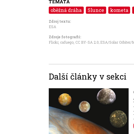
TÉMATA
oběžná dráha
Slunce
kometa
Zdroj textu:
ESA
Zdroje fotografii:
Flickr, cafuego
,
CC BY-SA 2.0
;
ESA/Solar Orbiter/
Další články v sekci
Image