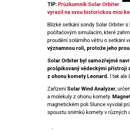
TIP:
Průzkumník Solar Orbiter
vyrazil na svou historickou misi ke
Blízké setkání sondy Solar Orbiter 
počítačovým simulacím, které zahrn
proudění solárního větru o setkání 
významnou roli, protože jeho prou
Solar Orbiter byl samozřejmě nav
prošpikovaný vědeckými přístroji a
z ohonu komety Leonard.
I tak ale
Zařízení
Solar Wind Analyzer
, urče
a molekuly z ohonu komety.
Magne
magnetickém poli Slunce vyvolal pr
spoustu snímků komety v různých o