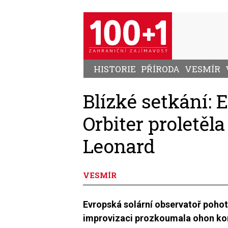
Přejít
k
hlavnímu
obsahu
HISTORIE
PŘÍRODA
VESMÍR
Blízké setkání: 
Orbiter proletě
Leonard
VESMÍR
Evropská solární observatoř pohoto
improvizaci prozkoumala ohon k