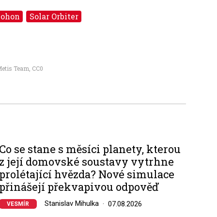
ohon
Solar Orbiter
Metis Team
,
CC0
Co se stane s měsíci planety, kterou
z její domovské soustavy vytrhne
prolétající hvězda? Nové simulace
přinášejí překvapivou odpověď
Stanislav Mihulka
07.08.2026
VESMÍR