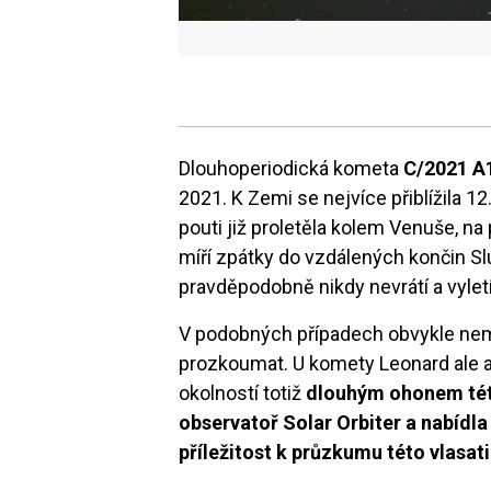
Dlouhoperiodická kometa
C/2021 A
2021. K Zemi se nejvíce přiblížila 1
pouti již proletěla kolem Venuše, na 
míří zpátky do vzdálených končin Sl
pravděpodobně nikdy nevrátí a vylet
V podobných případech obvykle nem
prozkoumat. U komety Leonard ale a
okolností totiž
dlouhým ohonem tét
observatoř Solar Orbiter a nabíd
příležitost k průzkumu této vlasati