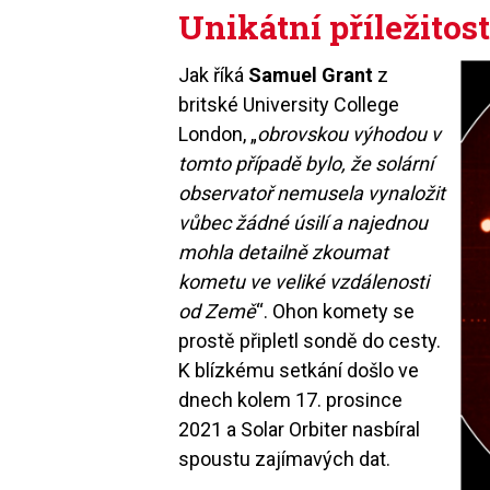
Unikátní příležitos
Jak říká
Samuel Grant
z
britské University College
London, „
obrovskou výhodou v
tomto případě bylo, že solární
observatoř nemusela vynaložit
vůbec žádné úsilí a najednou
mohla detailně zkoumat
kometu ve veliké vzdálenosti
od Země
“. Ohon komety se
prostě připletl sondě do cesty.
K blízkému setkání došlo ve
dnech kolem 17. prosince
2021 a Solar Orbiter nasbíral
spoustu zajímavých dat.