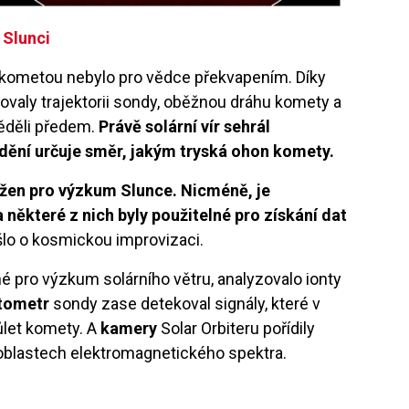
 Slunci
s kometou nebylo pro vědce překvapením. Díky
ovaly trajektorii sondy, oběžnou dráhu komety a
věděli předem.
Právě solární vír sehrál
dění určuje směr, jakým tryská ohon komety.
ržen pro výzkum Slunce. Nicméně, je
 některé z nich byly použitelné pro získání dat
 šlo o kosmickou improvizaci.
né pro výzkum solárního větru, analyzovalo ionty
tometr
sondy zase detekoval signály, které v
ůlet komety. A
kamery
Solar Orbiteru pořídily
blastech elektromagnetického spektra.