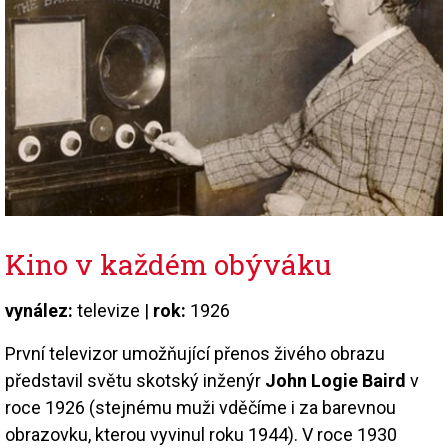
Kino v každém obýváku
vynález:
televize |
rok:
1926
První televizor umožňující přenos živého obrazu
představil světu skotský inženýr
John Logie Baird
v
roce 1926 (stejnému muži vděčíme i za barevnou
obrazovku, kterou vyvinul roku 1944). V roce 1930