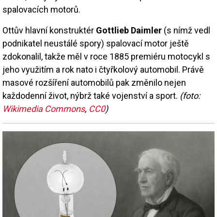
spalovacích motorů.
Ottův hlavní konstruktér
Gottlieb Daimler
(s nímž vedl
podnikatel neustálé spory) spalovací motor ještě
zdokonalil, takže měl v roce 1885 premiéru motocykl s
jeho využitím a rok nato i čtyřkolový automobil. Právě
masové rozšíření automobilů pak změnilo nejen
každodenní život, nýbrž také vojenství a sport.
(foto:
Wikimedia Commons
,
CC0
)