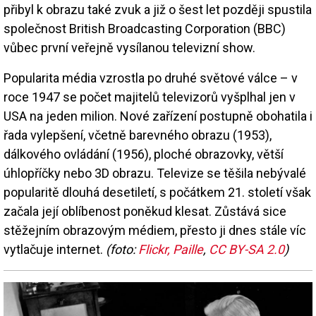
přibyl k obrazu také zvuk a již o šest let později spustila
společnost British Broadcasting Corporation (BBC)
vůbec první veřejně vysílanou televizní show.
Popularita média vzrostla po druhé světové válce – v
roce 1947 se počet majitelů televizorů vyšplhal jen v
USA na jeden milion. Nové zařízení postupně obohatila i
řada vylepšení, včetně barevného obrazu (1953),
dálkového ovládání (1956), ploché obrazovky, větší
úhlopříčky nebo 3D obrazu. Televize se těšila nebývalé
popularitě dlouhá desetiletí, s počátkem 21. století však
začala její oblíbenost poněkud klesat. Zůstává sice
stěžejním obrazovým médiem, přesto ji dnes stále víc
vytlačuje internet.
(foto:
Flickr, Paille
,
CC BY-SA 2.0
)