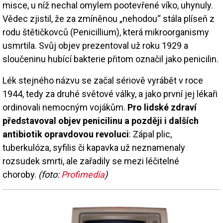
misce, u níž nechal omylem pootevřené víko, uhynuly.
Vědec zjistil, že za zmíněnou „nehodou“ stála plíseň z
rodu štětičkovců (Penicillium), která mikroorganismy
usmrtila. Svůj objev prezentoval už roku 1929 a
sloučeninu hubící bakterie přitom označil jako penicilin.
Lék stejného názvu se začal sériově vyrábět v roce
1944, tedy za druhé světové války, a jako první jej lékaři
ordinovali nemocným vojákům.
Pro lidské zdraví
představoval objev penicilinu a později i dalších
antibiotik opravdovou revoluci
: Zápal plic,
tuberkulóza, syfilis či kapavka už neznamenaly
rozsudek smrti, ale zařadily se mezi léčitelné
choroby.
(foto:
Profimedia
)