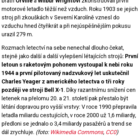
bratři
Orville
a
Wilbur Wrightovi
zkonstruovali první
motorové letadlo těžší než vzduch. Roku 1903 se jejich
stroj při zkouškách v Severní Karolíně vznesl do
vzduchu hned čtyřikrát a při nejúspěšnějším pokusu
urazil 279 m.
Rozmach letectví na sebe nenechal dlouho čekat,
stejně jako další a další vylepšení létajících strojů:
První
letoun s raketovým pohonem vystoupal k nebi roku
1944 a první pilotovaný nadzvukový let uskutečnil
Charles Yeager z amerického letectva o tři roky
později ve stroji Bell X-1
. Díky razantnímu snížení cen
letenek na přelomu 20. a 21. století pak přestalo být
létání dopravou pro vyšší vrstvy: V roce 1990 přepravila
letadla miliardu cestujících, v roce 2000 už 1,6 miliardy,
předloni se jednalo o 3,4 miliardy pasažérů a trend se
dál zrychluje.
(foto:
Wikimedia Commons
,
CC0
)