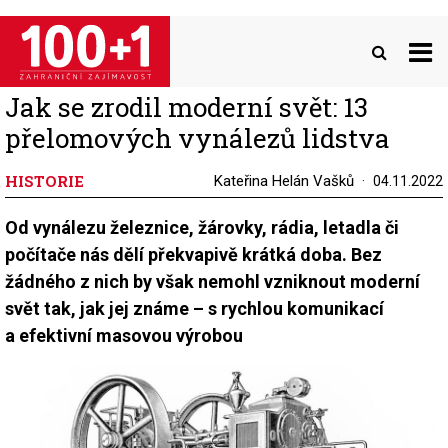
Přejít
k
hlavnímu
obsahu
Jak se zrodil moderní svět: 13
přelomových vynálezů lidstva
HISTORIE
Kateřina Helán Vašků
04.11.2022
Od vynálezu železnice, žárovky, rádia, letadla či
počítače nás dělí překvapivě krátká doba. Bez
žádného z nich by však nemohl vzniknout moderní
svět tak, jak jej známe – s rychlou komunikací
a efektivní masovou výrobou