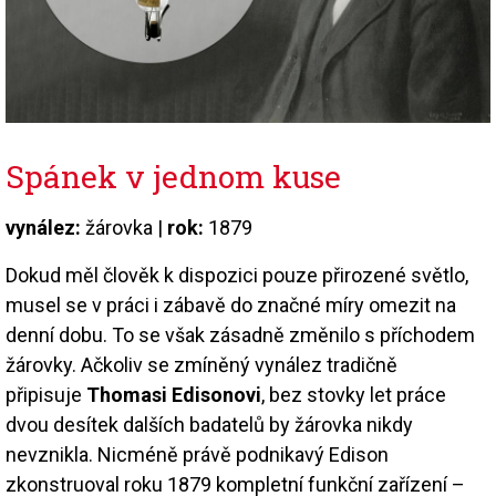
Spánek v jednom kuse
vynález:
žárovka |
rok:
1879
Dokud měl člověk k dispozici pouze přirozené světlo,
musel se v práci i zábavě do značné míry omezit na
denní dobu. To se však zásadně změnilo s příchodem
žárovky. Ačkoliv se zmíněný vynález tradičně
připisuje
Thomasi Edisonovi
, bez stovky let práce
dvou desítek dalších badatelů by žárovka nikdy
nevznikla. Nicméně právě podnikavý Edison
zkonstruoval roku 1879 kompletní funkční zařízení –