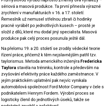
sériová a masová produkce. Ta první přinesla výrazné
zrychlení v manufakturách v 16. a 17. století:
Řemeslník už nemusel střelnou zbraň či hodinky
pracně vyrábět po jednotlivých kusech – prostě je
složil z dílů, které mu dodal jiný specialista. Masová
produkce pak celý proces posunula ještě dál.
Na přelomu 19. a 20. století se zrodily vědecké teorie
řízení práce, přičemž k těm nejslavnějším patřil tzv.
taylorismus. Metoda amerického inženýra
Fredericka
Taylora
stavěla na tréninku, kontrole a především na
zvyšování efektivity práce každého zaměstnance. V
jejím praktickém uplatnění pak nejvíc vynikala
automobilová společnost Ford Motor Company v čele s
podnikatelem Henrym Fordem. Výrobní proces se
logisticky členil do jednotlivých úseků, takže se
podstatně zrychlil a zefektivnil.