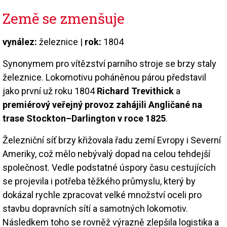
Země se zmenšuje
vynález:
železnice |
rok:
1804
Synonymem pro vítězství parního stroje se brzy staly
železnice. Lokomotivu poháněnou párou představil
jako první už roku 1804
Richard Trevithick
a
premiérový veřejný provoz zahájili Angličané na
trase Stockton–Darlington v roce 1825
.
Železniční síť brzy křižovala řadu zemí Evropy i Severní
Ameriky, což mělo nebývalý dopad na celou tehdejší
společnost. Vedle podstatné úspory času cestujících
se projevila i potřeba těžkého průmyslu, který by
dokázal rychle zpracovat velké množství oceli pro
stavbu dopravních sítí a samotných lokomotiv.
Následkem toho se rovněž výrazně zlepšila logistika a