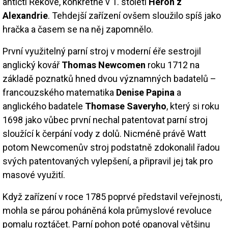
antičtí Řekové, konkrétně v 1. století
Heron z
Alexandrie
. Tehdejší zařízení ovšem sloužilo spíš jako
hračka a časem se na něj zapomnělo.
První využitelný parní stroj v moderní éře sestrojil
anglický kovář
Thomas Newcomen
roku 1712 na
základě poznatků hned dvou významných badatelů –
francouzského matematika
Denise Papina
a
anglického badatele
Thomase Saveryho
, který si roku
1698 jako vůbec první nechal patentovat parní stroj
sloužící k čerpání vody z dolů. Nicméně právě Watt
potom Newcomenův stroj podstatně zdokonalil řadou
svých patentovaných vylepšení, a připravil jej tak pro
masové využití.
Když zařízení v roce 1785 poprvé představil veřejnosti,
mohla se párou poháněná kola průmyslové revoluce
pomalu roztáčet. Parní pohon poté opanoval většinu