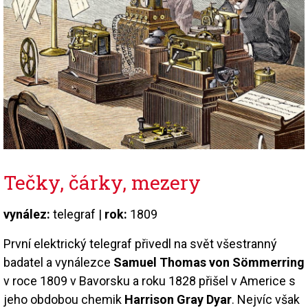
Tečky, čárky, mezery
vynález:
telegraf |
rok:
1809
První elektrický telegraf přivedl na svět všestranný
badatel a vynálezce
Samuel Thomas von Sömmerring
v roce 1809 v Bavorsku a roku 1828 přišel v Americe s
jeho obdobou chemik
Harrison Gray Dyar
. Nejvíc však