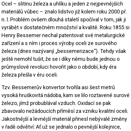
Ocel – slitinu železa a uhlíku a jeden z nejpevnějších
materiálů vůbec – znalo lidstvo již kolem roku 2000 př.
n. l. Problém ovšem dlouhá staletí spočíval v tom, jak ji
vyrábět v dostatečném množství a kvalitě. Roku 1855 si
Henry Bessemer nechal patentovat své metalurgické
zařízení a s ním i proces výroby oceli ze surového
železa (dnes nazývaný „bessemerizace“). Tehdy však
ještě nemohl tušit, že se i díky němu bude jednou o
průmyslové revoluci hovořit jako o období, kdy éra
železa přešla v éru oceli.
Tzv. Bessemerův konvertor tvořila asi šest metrů
vysoká hruškovitá nádoba, kam se lilo roztavené surové
železo, jímž probublával vzduch. Oxidací se pak
zbavovalo nežádoucích příměsí za vzniku kvalitní oceli.
Jakostnější a levnější materiál přinesl nebývalé změny
v řadě odvětví: Ať už se jednalo o pevnější kolejnice,