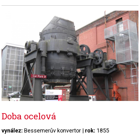
Doba ocelová
vynález:
Bessemerův konvertor |
rok:
1855