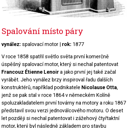
Spalování místo páry
vynález:
spalovací motor |
rok:
1877
V roce 1858 spatřil světlo světa první komerčně
úspěšný spalovací motor, který si nechal patentovat
Francouz Étienne Lenoir
a jako první jej také začal
vyrábět. Jeho vynález brzy inspiroval řadu dalších
konstruktérů, například podnikatele
Nicolause Otta
,
jenž se pak stal v roce 1864 v německém Kolíně
spoluzakladatelem první továrny na motory a roku 1867
představil svou verzi jednoválcového motoru. O deset
let později si nechal patentovat i zážehový čtyřtaktní
motor, který byl následně základem pro stavbu