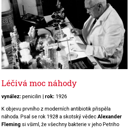
Léčivá moc náhody
vynález:
penicilin |
rok:
1926
K objevu prvního z moderních antibiotik přispěla
náhoda. Psal se rok 1928 a skotský vědec
Alexander
Fleming
si všiml, že všechny bakterie v jeho Petriho