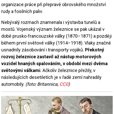
organizace práce při přepravě obrovského množství
rudy a fosilních paliv.
Nebývalý rozmach znamenala i výstavba tunelů a
mostů. Vojenský význam železnice se pak ukázal v
době prusko-francouzské války (1870–1871) a později
během první světové války (1914–1918). Vlaky značně
usnadnily zásobování i transporty vojáků.
Překotný
rozvoj železnice zastavil až nástup motorových
vozidel hnaných spalováním, v období mezi dvěma
světovými válkami
. Ačkoliv železnice přežily, v
následujících desetiletích je v řadě zemí nahradily
automobily.
(foto: Britannica,
CC0
)