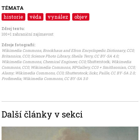
TÉMATA
historie
věda
vynález
objev
Zdroj textu:
100+1 zahraniční zajímavost
Zdroje fotografii:
Wikimedia Commons, Brockhaus and Efron Encyclopedic Dictionary,
CC0
;
Britannica,
CC0
;
Science Photo Library, Sheila Terry,
CC BY-SA 4.0
;
Wikimedia Commons, Chemical Engineer
,
CC0
;
Shutterstock
;
Wikimedia
Commons
,
CC0
;
Wikimedia Commons, NPGallery
,
CC0
+
Smithsonian
,
CC0
;
Alamy
;
Wikimedia Commons
,
CC0
;
Shutterstock;
lickr, Paille
,
CC BY-SA 2.0
;
Profimedia
;
Wikimedia Commons
,
CC BY-SA 3.0
Další články v sekci
Image