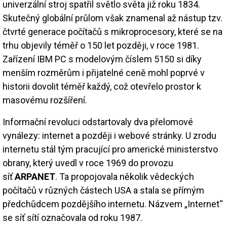
univerzální stroj spatřil světlo světa již roku 1834.
Skutečný globální průlom však znamenal až nástup tzv.
čtvrté generace počítačů s mikroprocesory, které se na
trhu objevily téměř o 150 let později, v roce 1981.
Zařízení IBM PC s modelovým číslem 5150 si díky
menším rozměrům i přijatelné ceně mohl poprvé v
historii dovolit téměř každý, což otevřelo prostor k
masovému rozšíření.
Informační revoluci odstartovaly dva přelomové
vynálezy: internet a později i webové stránky. U zrodu
internetu stál tým pracující pro americké ministerstvo
obrany, který uvedl v roce 1969 do provozu
síť
ARPANET
. Ta propojovala několik vědeckých
počítačů v různých částech USA a stala se přímým
předchůdcem pozdějšího internetu. Názvem „Internet“
se síť sítí označovala od roku 1987.