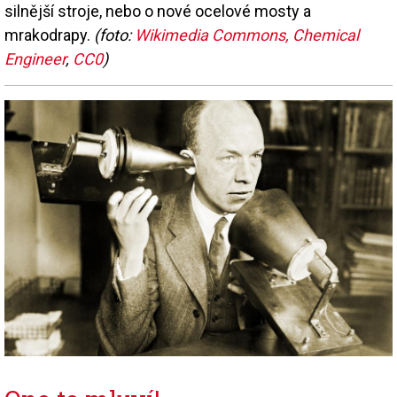
silnější stroje, nebo o nové ocelové mosty a
mrakodrapy.
(foto:
Wikimedia Commons, Chemical
Engineer
,
CC0
)