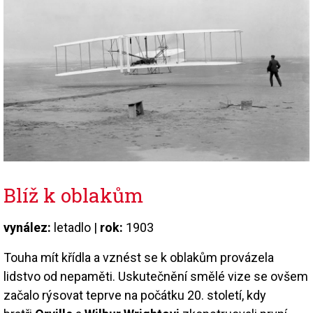
Blíž k oblakům
vynález:
letadlo |
rok:
1903
Touha mít křídla a vznést se k oblakům provázela
lidstvo od nepaměti. Uskutečnění smělé vize se ovšem
začalo rýsovat teprve na počátku 20. století, kdy