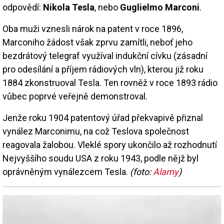
odpovědí:
Nikola Tesla
, nebo
Guglielmo Marconi
.
Oba muži vznesli nárok na patent v roce 1896,
Marconiho žádost však zprvu zamítli, neboť jeho
bezdrátový telegraf využíval indukční cívku (zásadní
pro odesílání a příjem rádiových vln), kterou již roku
1884 zkonstruoval Tesla. Ten rovněž v roce 1893 rádio
vůbec poprvé veřejně demonstroval.
Jenže roku 1904 patentový úřad překvapivě přiznal
vynález Marconimu, na což Teslova společnost
reagovala žalobou. Vleklé spory ukončilo až rozhodnutí
Nejvyššího soudu USA z roku 1943, podle nějž byl
oprávněným vynálezcem Tesla.
(foto:
Alamy
)