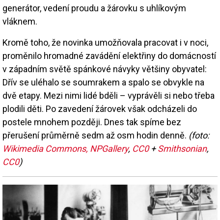
generátor, vedení proudu a žárovku s uhlíkovým
vláknem.
Kromě toho, že novinka umožňovala pracovat i v noci,
proměnilo hromadné zavádění elektřiny do domácností
v západním světě spánkové návyky většiny obyvatel:
Dřív se uléhalo se soumrakem a spalo se obvykle na
dvě etapy. Mezi nimi lidé bděli – vyprávěli si nebo třeba
plodili děti. Po zavedení žárovek však odcházeli do
postele mnohem později. Dnes tak spíme bez
přerušení průměrně sedm až osm hodin denně.
(foto:
Wikimedia Commons, NPGallery
,
CC0
+
Smithsonian
,
CC0
)