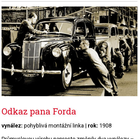
Odkaz pana Forda
vynález:
pohyblivá montážní linka |
rok:
1908
Průmyslovou výrobu naprosto změnily dva vynálezy –