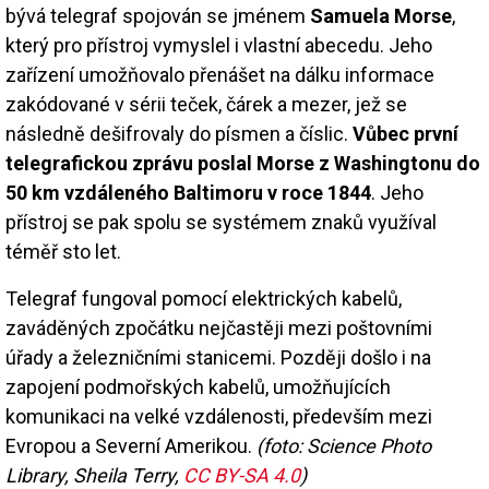
bývá telegraf spojován se jménem
Samuela Morse
,
který pro přístroj vymyslel i vlastní abecedu. Jeho
zařízení umožňovalo přenášet na dálku informace
zakódované v sérii teček, čárek a mezer, jež se
následně dešifrovaly do písmen a číslic.
Vůbec první
telegrafickou zprávu poslal Morse z Washingtonu do
50 km vzdáleného Baltimoru v roce 1844
. Jeho
přístroj se pak spolu se systémem znaků využíval
téměř sto let.
Telegraf fungoval pomocí elektrických kabelů,
zaváděných zpočátku nejčastěji mezi poštovními
úřady a železničními stanicemi. Později došlo i na
zapojení podmořských kabelů, umožňujících
komunikaci na velké vzdálenosti, především mezi
Evropou a Severní Amerikou.
(foto: Science Photo
Library, Sheila Terry,
CC BY-SA 4.0
)