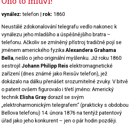
Ono to mluví!
vynález:
telefon |
rok:
1860
Neustálé zdokonalování telegrafu vedlo nakonec k
vynálezu jeho mladšího a úspěšnějšího bratra –
telefonu. Ačkoliv se zmíněný přístroj tradičně pojí se
jménem amerického fyzika
Alexandera Grahama
Bella
, nešlo o jeho originální myšlenku. Již roku 1860
sestrojil
Johann Philipp Reis
elektromagnetické
zařízení (dnes známé jako Reisův telefon), jež
dokázalo na dálku přenášet srozumitelné zvuky. V bitvě
o patent ovšem figurovalo i třetí jméno: Americký
technik
Elisha Gray
dorazil se svým
„elektroharmonickým telegrafem“ (prakticky s obdobou
Bellova telefonu) 14. února 1876 na tentýž patentový
úřad jako jeho konkurent – jen o pár hodin později.