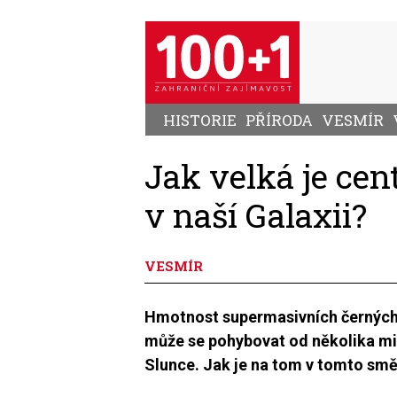
Přejít
k
hlavnímu
obsahu
HISTORIE
PŘÍRODA
VESMÍR
Jak velká je cen
v naší Galaxii?
VESMÍR
Hmotnost supermasivních černých d
může se pohybovat od několika mi
Slunce. Jak je na tom v tomto sm