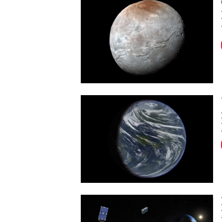
Image
Image
Image