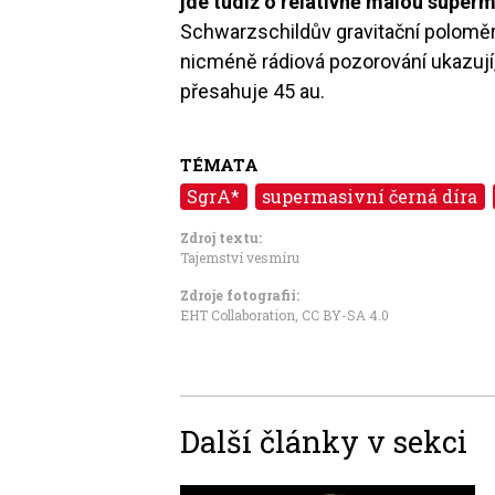
jde tudíž o relativně malou superm
Schwarzschildův gravitační poloměr č
nicméně rádiová pozorování ukazují, 
přesahuje 45 au.
TÉMATA
SgrA*
supermasivní černá díra
Zdroj textu:
Tajemství vesmíru
Zdroje fotografii:
EHT Collaboration
,
CC BY-SA 4.0
Další články v sekci