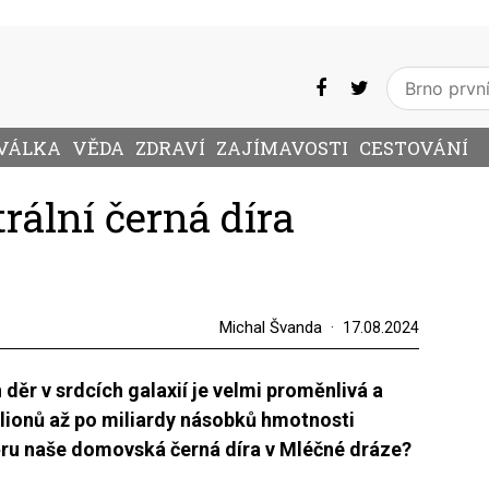
VÁLKA
VĚDA
ZDRAVÍ
ZAJÍMAVOSTI
CESTOVÁNÍ
trální černá díra
Michal Švanda
17.08.2024
ěr v srdcích galaxií je velmi proměnlivá a
lionů až po miliardy násobků hmotnosti
ěru naše domovská černá díra v Mléčné dráze?