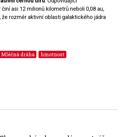
asivní černou díru
. Odpovídající
iní asi 12 milionů kilometrů neboli 0,08 au,
že rozměr aktivní oblasti galaktického jádra
Mléčná dráha
hmotnost