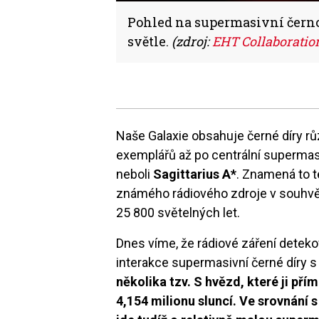
Pohled na supermasivní černo
světle.
(zdroj:
EHT Collaboratio
Naše Galaxie obsahuje černé díry rů
exemplářů až po centrální supermas
neboli
Sagittarius A*
. Znamená to t
známého rádiového zdroje v souhvěz
25 800 světelných let.
Dnes víme, že rádiové záření detekov
interakce supermasivní černé díry s
několika tzv. S hvězd, které ji přím
4,154 milionu sluncí. Ve srovnání 