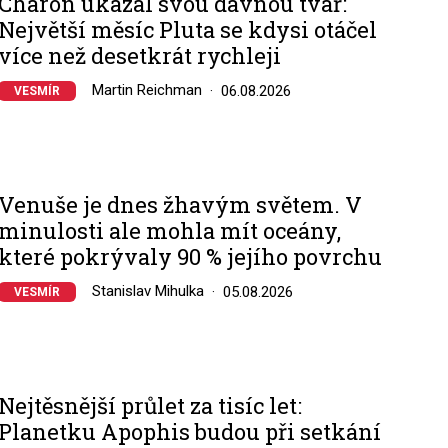
Charon ukázal svou dávnou tvář:
Největší měsíc Pluta se kdysi otáčel
více než desetkrát rychleji
Martin Reichman
06.08.2026
VESMÍR
Venuše je dnes žhavým světem. V
minulosti ale mohla mít oceány,
které pokrývaly 90 % jejího povrchu
Stanislav Mihulka
05.08.2026
VESMÍR
Nejtěsnější průlet za tisíc let:
Planetku Apophis budou při setkání