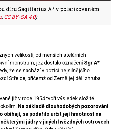
u díru Sagittarius A* v polarizovaném
n
,
CC BY-SA 4.0
)
zných velikostí, od menších stelárních
ivní monstrum, jež dostalo označení
Sgr A*
edy, že se nachází v pozici nejsilnějšího
dí Střelce, přičemž od Země jej dělí zhruba
ané již v roce 1954 tvoří výsledek složité
 okolím.
Na základě dlouhodobých pozorování
o obíhají, se podařilo určit její hmotnost na
s některými jádry v jiných hvězdných ostrovech