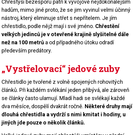
Chřestýši bezesporu patří k vývojově nejdokonalejším
hadům, mimo jiné proto, že se jim vyvinul velmi účinný
nástroj, který eliminuje střet s nepřítelem. Je jím
chřestidlo, podle nějž mají i své jméno.
Chřestění
velkých jedinců je v otevřené krajině slyšitelné dále
než na 100 metrů
a od případného útoku odradí
především predátory.
„Vystřelovací“ jedové zuby
Chřestidlo je tvořené z volně spojených rohovitých
článků. Při každém svlékání jeden přibývá, ale zároveň
se články často ulamují. Mladí hadi se svlékají každé
dva měsíce, dospělí dvakrát ročně.
Některé druhy mají
dlouhá chřestidla a vydrží s nimi kmitat i hodiny, u
jiných jde pouze o několik článků.