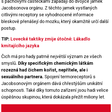
s pachovými částečkami zapadají do dvojice jamek
Jacobsonova orgánu. Z těchto jamek vystlaných
citlivými receptory se vyhodnocené informace
bleskově přenášejí do mozku, který okamžitě určí další
postup.
TIP:
Lovecké taktiky zmije útočné: Lákadlo
kmitajícího jazyka
Čich má pro hady patrně největší význam ze všech
smyslů.
Díky specifickým chemickým látkám
rozezná had čichem kořist, nepřítele, ale i
sexuálního partnera.
Spojení termoreceptorů s
Jacobsonovým orgánem dává chřestýšům unikátní
schopnosti. Také díky tomuto zařízení jsou hadi velice
úspěšnou skupinou, která dokázala přežít miliony let.