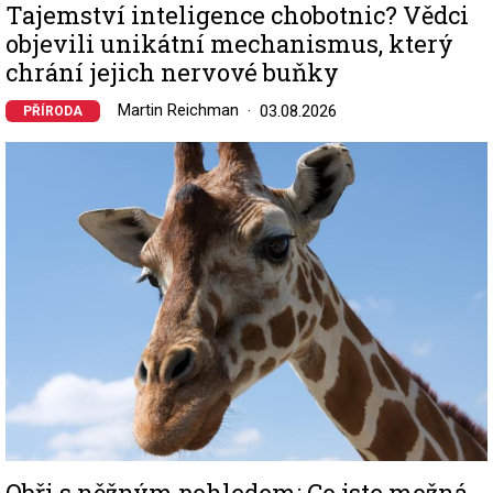
Tajemství inteligence chobotnic? Vědci
objevili unikátní mechanismus, který
chrání jejich nervové buňky
Martin Reichman
03.08.2026
PŘÍRODA
Image
Obři s něžným pohledem: Co jste možná