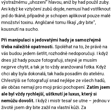
výstražnému „uhození“ hlavou, aniž by had použil zuby.
Ani když ke vztyčení zubů dojde, nemusí had vstříknout
jed do tkáně, případně je schopen aplikovat pouze malé
množství toxinu. Angličané tomu říkají „dry bite“,
kousnutí na sucho.
Při manipulaci s jedovatými hady je samozřejmě
třeba náležité opatrnosti.
Spoléhat na to, že právě na
vás budou jedem šetřit, rozhodně nedoporučuji. I když
dnes již hady pouze fotografuji, stejně je musím
nejprve chytit, a tak je to vždy aranžovaná fotka. Když
chci aby byla dokonalá, tak hada posadím do ateliéru.
Chřestýši se fotografují snad nejlépe ze všech hadů,
ale občas nemají pro moji práci pochopení.
Zatím jsem
ale byl vždy rychlejší, uštknutí je luxus, který si
nemůžu dovolit.
I když i mistr tesař se utne – jednou v
životě jsem dry bite zažil na vlastní kůži. Za