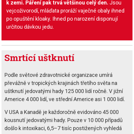
k zemi. Páření pak trvá většinou celý den.
Jsou
vejcoživorodí, mláďata proráží vaječné obaly ihned
po opuštění kloaky. Ihned po narození disponují
určitou dávkou jedu.
Smrtící uštknutí
Podle světové zdravotnické organizace umírá
převážně v tropických krajinách třetího světa na
uštknutí jedovatými hady 125 000 lidí ročně. V jižní
Americe 4 000 lidí, ve střední Americe asi 1 000 lidí.
V USA a Kanadě je každoročně evidováno 45 000
kousnutí jedovatými hady. Pouze v 10 000 případů
došlo k intoxikaci, 6,5–7 tisíc postižených vyhledá