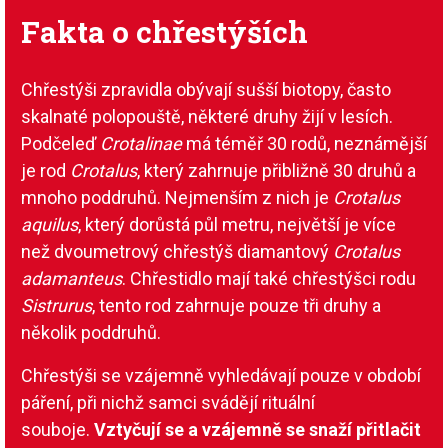
Fakta o chřestýších
Chřestýši zpravidla obývají sušší biotopy, často
skalnaté polopouště, některé druhy žijí v lesích.
Podčeleď
Crotalinae
má téměř 30 rodů, neznámější
je rod
Crotalus
, který zahrnuje přibližně 30 druhů a
mnoho poddruhů. Nejmenším z nich je
Crotalus
aquilus
, který dorůstá půl metru, největší je více
než dvoumetrový chřestýš diamantový
Crotalus
adamanteus
. Chřestidlo mají také chřestýšci rodu
Sistrurus
, tento rod zahrnuje pouze tři druhy a
několik poddruhů.
Chřestýši se vzájemně vyhledávají pouze v období
páření, při nichž samci svádějí rituální
souboje.
Vztyčují se a vzájemně se snaží přitlačit