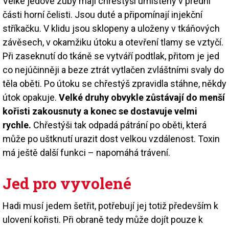
Velké jedové zuby mají chřestýši umístěny v přední
části horní čelisti. Jsou duté a připomínají injekční
stříkačku. V klidu jsou sklopeny a uloženy v tkáňových
závěsech, v okamžiku útoku a otevření tlamy se vztyčí.
Při zaseknutí do tkáně se vytváří podtlak, přitom je jed
co nejúčinněji a beze ztrát vytlačen zvláštními svaly do
těla oběti. Po útoku se chřestýš zpravidla stáhne, někdy
útok opakuje.
Velké druhy obvykle zůstávají do menší
kořisti zakousnuty a konec se dostavuje velmi
rychle.
Chřestýši tak odpadá pátrání po oběti, která
může po uštknutí urazit dost velkou vzdálenost. Toxin
má ještě další funkci – napomáhá trávení.
Jed pro vyvolené
Hadi musí jedem šetřit, potřebují jej totiž především k
ulovení kořisti. Při obraně tedy může dojít pouze k