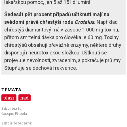
lékařskou pomoc, jen 5 až 15 lidí umírá.
Šedesát pět procent případů uštknutí mají na
svědomí právě chřestýši rodu
Crotalus
.
Například
chřestýš diamantový má v zásobě 1 000 mg toxinu,
přitom smrtelná dávka pro člověka je 60 mg. Toxiny
chřestýšů obsahují převážně enzymy, některé druhy
disponují i neurotoxickou složkou. Uštknutí se
projevuje nevolností, zvracením, a pokračuje průjmy.
Stupňuje se dechová frekvence.
TÉMATA
plazi
had
Zdroj textu:
časopis Příroda
Zdroje fotografii: