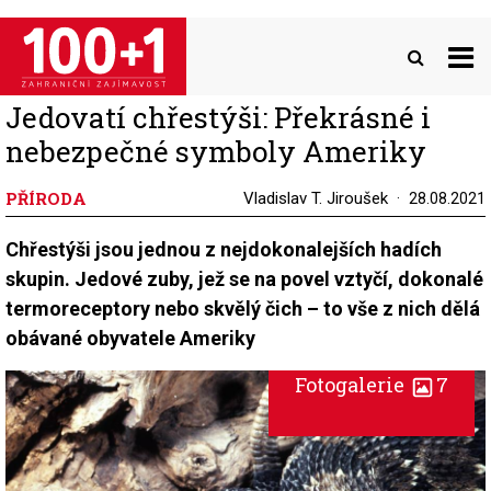
Přejít
k
hlavnímu
obsahu
Jedovatí chřestýši: Překrásné i
nebezpečné symboly Ameriky
PŘÍRODA
Vladislav T. Jiroušek
28.08.2021
Chřestýši jsou jednou z nejdokonalejších hadích
skupin. Jedové zuby, jež se na povel vztyčí, dokonalé
termoreceptory nebo skvělý čich – to vše z nich dělá
obávané obyvatele Ameriky
Fotogalerie
7