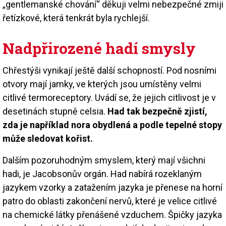
„gentlemanské chování“ děkuji velmi nebezpečné zmiji
řetízkové, která tenkrát byla rychlejší.
Nadpřirozené hadí smysly
Chřestýši vynikají ještě další schopností. Pod nosními
otvory mají jamky, ve kterých jsou umístěny velmi
citlivé termoreceptory. Uvádí se, že jejich citlivost je v
desetinách stupně celsia.
Had tak bezpečně zjistí,
zda je například nora obydlená a podle tepelné stopy
může sledovat kořist.
Dalším pozoruhodným smyslem, který mají všichni
hadi, je Jacobsonův orgán. Had nabírá rozeklaným
jazykem vzorky a zatažením jazyka je přenese na horní
patro do oblasti zakončení nervů, které je velice citlivé
na chemické látky přenášené vzduchem. Špičky jazyka