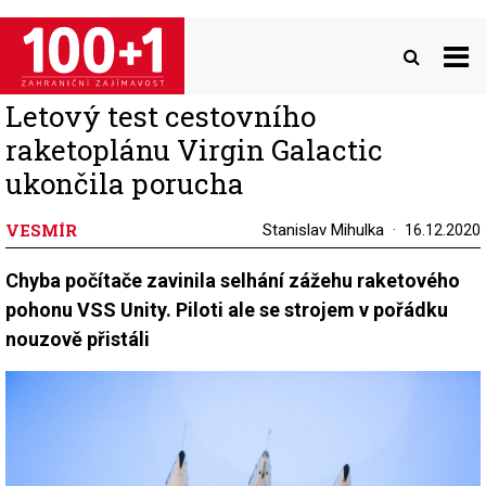
Přejít
k
hlavnímu
obsahu
Letový test cestovního
raketoplánu Virgin Galactic
ukončila porucha
VESMÍR
Stanislav Mihulka
16.12.2020
Chyba počítače zavinila selhání zážehu raketového
pohonu VSS Unity. Piloti ale se strojem v pořádku
nouzově přistáli