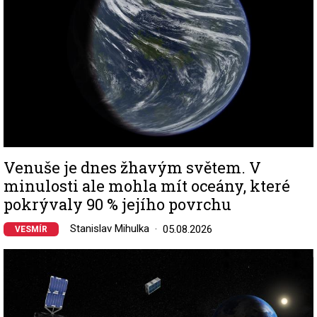
Venuše je dnes žhavým světem. V
minulosti ale mohla mít oceány, které
pokrývaly 90 % jejího povrchu
Stanislav Mihulka
05.08.2026
VESMÍR
Image