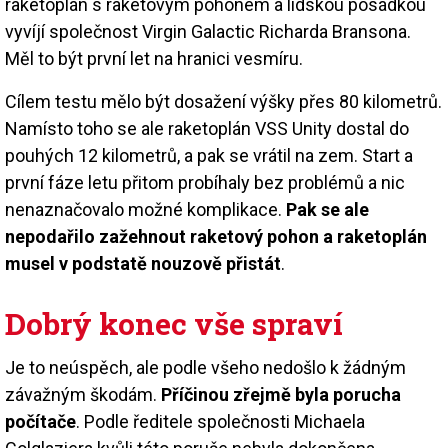
raketoplán s raketovým pohonem a lidskou posádkou
vyvíjí společnost Virgin Galactic Richarda Bransona.
Měl to být první let na hranici vesmíru.
Cílem testu mělo být dosažení výšky přes 80 kilometrů.
Namísto toho se ale raketoplán VSS Unity dostal do
pouhých 12 kilometrů, a pak se vrátil na zem. Start a
první fáze letu přitom probíhaly bez problémů a nic
nenaznačovalo možné komplikace.
Pak se ale
nepodařilo zažehnout raketový pohon a raketoplán
musel v podstatě nouzově přistát
.
Dobrý konec vše spraví
Je to neúspěch, ale podle všeho nedošlo k žádným
závažným škodám.
Příčinou zřejmě byla porucha
počítače
. Podle ředitele společnosti Michaela