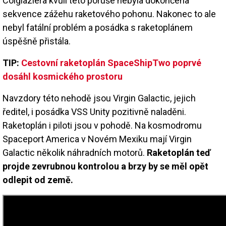
Colglaziera kvůli této poruše nebyla dokončena
sekvence zážehu raketového pohonu. Nakonec to ale
nebyl fatální problém a posádka s raketoplánem
úspěšně přistála.
TIP:
Cestovní raketoplán SpaceShipTwo poprvé
dosáhl kosmického prostoru
Navzdory této nehodě jsou Virgin Galactic, jejich
ředitel, i posádka VSS Unity pozitivně naladěni.
Raketoplán i piloti jsou v pohodě. Na kosmodromu
Spaceport America v Novém Mexiku mají Virgin
Galactic několik náhradních motorů.
Raketoplán teď
projde zevrubnou kontrolou a brzy by se měl opět
odlepit od země.