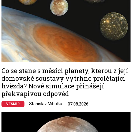
Co se stane s měsíci planety, kterou z její
domovské soustavy vytrhne prolétající
hvězda? Nové simulace přinášejí
překvapivou odpověď
Stanislav Mihulka
07.08.2026
VESMÍR
Image