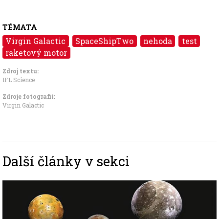
TÉMATA
Virgin Galactic
SpaceShipTwo
nehoda
test
raketový motor
Zdroj textu:
IFL Science
Zdroje fotografii:
Virgin Galactic
Další články v sekci
Image