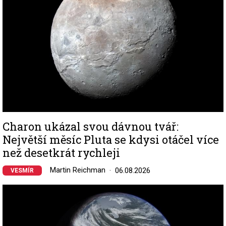
Charon ukázal svou dávnou tvář:
Největší měsíc Pluta se kdysi otáčel více
než desetkrát rychleji
Martin Reichman
06.08.2026
VESMÍR
Image