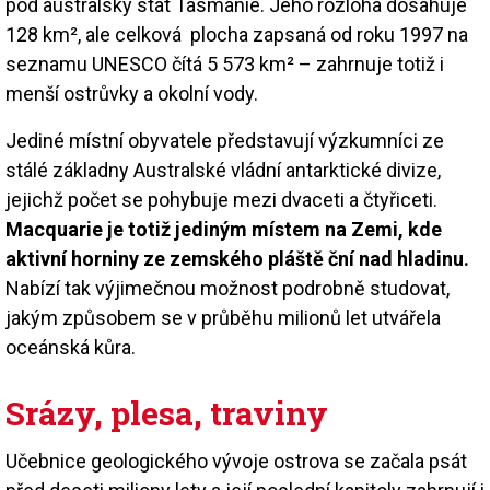
pod australský stát Tasmánie. Jeho rozloha dosahuje
128 km², ale celková plocha zapsaná od roku 1997 na
seznamu UNESCO čítá 5 573 km² – zahrnuje totiž i
menší ostrůvky a okolní vody.
Jediné místní obyvatele představují výzkumníci ze
stálé základny Australské vládní antarktické divize,
jejichž počet se pohybuje mezi dvaceti a čtyřiceti.
Macquarie je totiž jediným místem na Zemi, kde
aktivní horniny ze zemského pláště ční nad hladinu.
Nabízí tak výjimečnou možnost podrobně studovat,
jakým způsobem se v průběhu milionů let utvářela
oceánská kůra.
Srázy, plesa, traviny
Učebnice geologického vývoje ostrova se začala psát