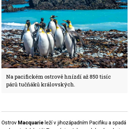
Na pacifickém ostrově hnízdí až 850 tisíc
párů tučňáků královských.
Ostrov
Macquarie
leží v jihozápadním Pacifiku a spadá