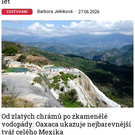
let
Barbora Jelínková
27.06.2026
CESTOVÁNÍ
Image
Od zlatých chrámů po zkamenělé
vodopády: Oaxaca ukazuje nejbarevnější
tvář celého Mexika