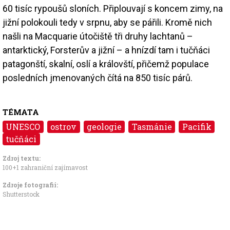
60 tisíc rypoušů sloních. Připlouvají s koncem zimy, na
jižní polokouli tedy v srpnu, aby se pářili. Kromě nich
našli na Macquarie útočiště tři druhy lachtanů –
antarktický, Forsterův a jižní – a hnízdí tam i tučňáci
patagonští, skalní, oslí a královští, přičemž populace
posledních jmenovaných čítá na 850 tisíc párů.
TÉMATA
UNESCO
ostrov
geologie
Tasmánie
Pacifik
tučňáci
Zdroj textu:
100+1 zahraniční zajímavost
Zdroje fotografii:
Shutterstock