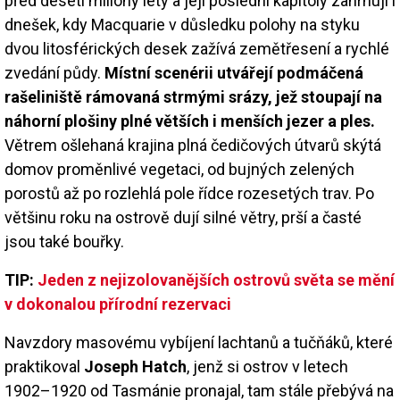
před deseti miliony lety a její poslední kapitoly zahrnují i
dnešek, kdy Macquarie v důsledku polohy na styku
dvou litosférických desek zažívá zemětřesení a rychlé
zvedání půdy.
Místní scenérii utvářejí podmáčená
rašeliniště rámovaná strmými srázy, jež stoupají na
náhorní plošiny plné větších i menších jezer a ples.
Větrem ošlehaná krajina plná čedičových útvarů skýtá
domov proměnlivé vegetaci, od bujných zelených
porostů až po rozlehlá pole řídce rozesetých trav. Po
většinu roku na ostrově dují silné větry, prší a časté
jsou také bouřky.
TIP:
Jeden z nejizolovanějších ostrovů světa se mění
v dokonalou přírodní rezervaci
Navzdory masovému vybíjení lachtanů a tučňáků, které
praktikoval
Joseph Hatch
, jenž si ostrov v letech
1902–1920 od Tasmánie pronajal, tam stále přebývá na