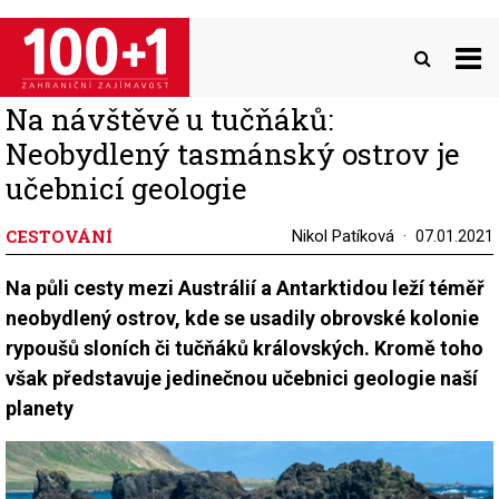
Přejít
k
hlavnímu
obsahu
Na návštěvě u tučňáků:
Neobydlený tasmánský ostrov je
učebnicí geologie
CESTOVÁNÍ
Nikol Patíková
07.01.2021
Na půli cesty mezi Austrálií a Antarktidou leží téměř
neobydlený ostrov, kde se usadily obrovské kolonie
rypoušů sloních či tučňáků královských. Kromě toho
však představuje jedinečnou učebnici geologie naší
planety