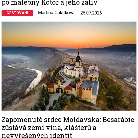
po malebný Kotor a jeho záliv
Martina Oplatková
25.07.2026
CESTOVÁNÍ
Image
Zapomenuté srdce Moldavska: Besarábie
zůstává zemí vína, klášterů a
nevyřešených identit