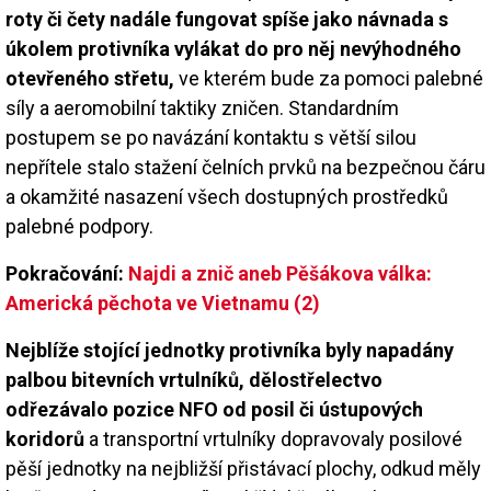
roty či čety nadále fungovat spíše jako návnada s
úkolem protivníka vylákat do pro něj nevýhodného
otevřeného střetu,
ve kterém bude za pomoci palebné
síly a aeromobilní taktiky zničen. Standardním
postupem se po navázání kontaktu s větší silou
nepřítele stalo stažení čelních prvků na bezpečnou čáru
a okamžité nasazení všech dostupných prostředků
palebné podpory.
Pokračování:
Najdi a znič aneb Pěšákova válka:
Americká pěchota ve Vietnamu (2)
Nejblíže stojící jednotky protivníka byly napadány
palbou bitevních vrtulníků, dělostřelectvo
odřezávalo pozice NFO od posil či ústupových
koridorů
a transportní vrtulníky dopravovaly posilové
pěší jednotky na nejbližší přistávací plochy, odkud měly