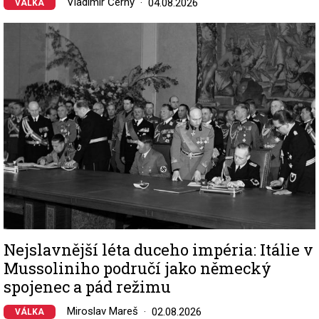
Vladimír Černý
04.08.2026
VÁLKA
Image
Nejslavnější léta duceho impéria: Itálie v
Mussoliniho područí jako německý
spojenec a pád režimu
Miroslav Mareš
02.08.2026
VÁLKA