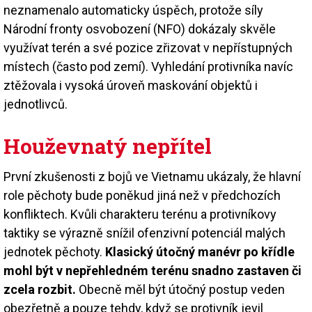
neznamenalo automaticky úspěch, protože síly
Národní fronty osvobození (NFO) dokázaly skvěle
využívat terén a své pozice zřizovat v nepřístupných
místech (často pod zemí). Vyhledání protivníka navíc
ztěžovala i vysoká úroveň maskování objektů i
jednotlivců.
Houževnatý nepřítel
První zkušenosti z bojů ve Vietnamu ukázaly, že hlavní
role pěchoty bude poněkud jiná než v předchozích
konfliktech. Kvůli charakteru terénu a protivníkovy
taktiky se výrazně snížil ofenzivní potenciál malých
jednotek pěchoty.
Klasický útočný manévr po křídle
mohl být v nepřehledném terénu snadno zastaven či
zcela rozbit.
Obecně měl být útočný postup veden
obezřetně a pouze tehdy, když se protivník jevil