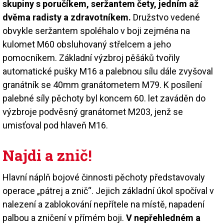
skupiny s poručíkem, seržantem čety, jedním až
dvěma radisty a zdravotníkem.
Družstvo vedené
obvykle seržantem spoléhalo v boji zejména na
kulomet M60 obsluhovaný střelcem a jeho
pomocníkem. Základní výzbroj pěšáků tvořily
automatické pušky M16 a palebnou sílu dále zvyšoval
granátník se 40mm granátometem M79. K posílení
palebné síly pěchoty byl koncem 60. let zaváděn do
výzbroje podvěsný granátomet M203, jenž se
umisťoval pod hlaveň M16.
Najdi a znič!
Hlavní náplň bojové činnosti pěchoty představovaly
operace „pátrej a znič“. Jejich základní úkol spočíval v
nalezení a zablokování nepřítele na místě, napadení
palbou a zničení v přímém boji.
V nepřehledném a