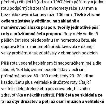
pěchoty) čítající tři (od roku 1967 čtyři) pěší roty a jednu
rotu podpůrných zbraní s minomety ráže 107 mm a
bezzákluzovými kanony ráže 106 mm.
Těžké zbraně
ovšem zůstávaly většinou na základně a
manévrovací složku praporu tvořily jednotlivé pěší
roty a průzkumná četa praporu.
Roty měly vedle tří
pěších čet sice předepsánu i minometnou četu, ale
doprava 81mm minometů představovala v džungli
velký problém, a tak zůstávaly v obranných pozicích.
Pěší rota vedená kapitánem či nadporučíkem měla dle
tabulek 164 lidí, ovšem početní stav v poli činil
průměrně pouze 80–100 osob, tedy 20–30 lidí na
každou četu plus velitelské družstvo roty čítající
velitele, dělostřeleckého pozorovatele, hlavního
zdravotníka a několik radistů.
Pěší četa se skládala ze
tří až čtyř družstev o pěti až osmi mužích a velitelské