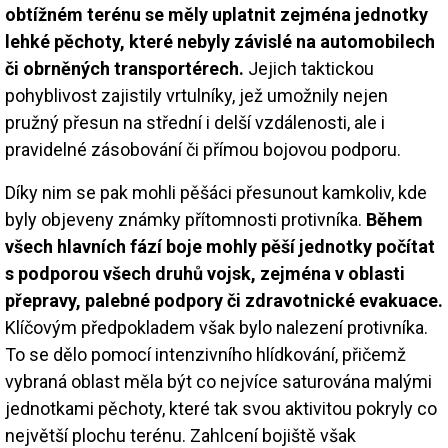
obtížném terénu se měly uplatnit zejména jednotky
lehké pěchoty, které nebyly závislé na automobilech
či obrněných transportérech.
Jejich taktickou
pohyblivost zajistily vrtulníky, jež umožnily nejen
pružný přesun na střední i delší vzdálenosti, ale i
pravidelné zásobování či přímou bojovou podporu.
Díky nim se pak mohli pěšáci přesunout kamkoliv, kde
byly objeveny známky přítomnosti protivníka.
Během
všech hlavních fází boje mohly pěší jednotky počítat
s podporou všech druhů vojsk, zejména v oblasti
přepravy, palebné podpory či zdravotnické evakuace.
Klíčovým předpokladem však bylo nalezení protivníka.
To se dělo pomocí intenzivního hlídkování, přičemž
vybraná oblast měla být co nejvíce saturována malými
jednotkami pěchoty, které tak svou aktivitou pokryly co
největší plochu terénu. Zahlcení bojiště však