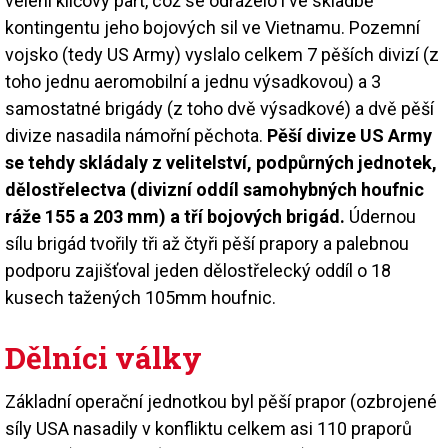
velení klíčový part, což se odráželo i ve skladbě
kontingentu jeho bojových sil ve Vietnamu. Pozemní
vojsko (tedy US Army) vyslalo celkem 7 pěších divizí (z
toho jednu aeromobilní a jednu výsadkovou) a 3
samostatné brigády (z toho dvě výsadkové) a dvě pěší
divize nasadila námořní pěchota.
Pěší divize US Army
se tehdy skládaly z velitelství, podpůrných jednotek,
dělostřelectva (divizní oddíl samohybných houfnic
ráže 155 a 203 mm) a tří bojových brigád.
Údernou
sílu brigád tvořily tři až čtyři pěší prapory a palebnou
podporu zajišťoval jeden dělostřelecký oddíl o 18
kusech tažených 105mm houfnic.
Dělníci války
Základní operační jednotkou byl pěší prapor (ozbrojené
síly USA nasadily v konfliktu celkem asi 110 praporů