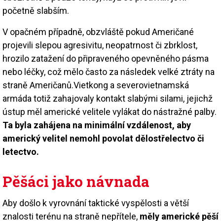
početně slabším.
V opačném případně, obzvláště pokud Američané
projevili slepou agresivitu, neopatrnost či zbrklost,
hrozilo zatažení do připraveného opevněného pásma
nebo léčky, což mělo často za následek velké ztráty na
straně Američanů.Vietkong a severovietnamská
armáda totiž zahajovaly kontakt slabými silami, jejichž
ústup měl americké velitele vylákat do nástražné palby.
Ta byla zahájena na minimální vzdálenost, aby
americký velitel nemohl povolat dělostřelectvo či
letectvo.
Pěšáci jako návnada
Aby došlo k vyrovnání taktické vyspělosti a větší
znalosti terénu na straně nepřítele,
měly americké pěší