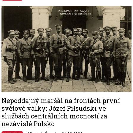
Image
Nepoddajný maršál na frontách první
světové války: Józef Piłsudski ve
službách centrálních mocností za
nezávislé Polsko