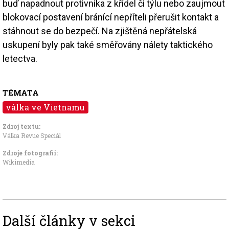
buď napadnout protivníka z křídel či týlu nebo zaujmout
blokovací postavení bránící nepříteli přerušit kontakt a
stáhnout se do bezpečí. Na zjištěná nepřátelská
uskupení byly pak také směřovány nálety taktického
letectva.
TÉMATA
válka ve Vietnamu
Zdroj textu:
Válka Revue Speciál
Zdroje fotografii:
Wikimedia
Další články v sekci