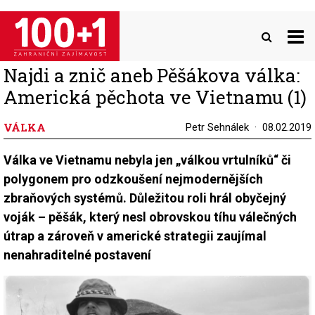
Přejít
k
hlavnímu
obsahu
Najdi a znič aneb Pěšákova válka:
Americká pěchota ve Vietnamu (1)
VÁLKA
Petr Sehnálek
08.02.2019
Válka ve Vietnamu nebyla jen „válkou vrtulníků“ či
polygonem pro odzkoušení nejmodernějších
zbraňových systémů. Důležitou roli hrál obyčejný
voják – pěšák, který nesl obrovskou tíhu válečných
útrap a zároveň v americké strategii zaujímal
nenahraditelné postavení