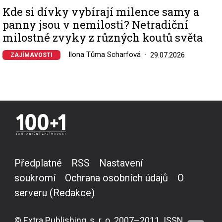
Kde si dívky vybírají milence samy a
panny jsou v nemilosti? Netradiční
milostné zvyky z různých koutů světa
Ilona Tůma Scharfová
29.07.2026
ZAJÍMAVOSTI
Předplatné
RSS
Nastavení
soukromí
Ochrana osobních údajů
O
serveru (Redakce)
© Extra Publishing, s. r. o. 2007–2011. ISSN