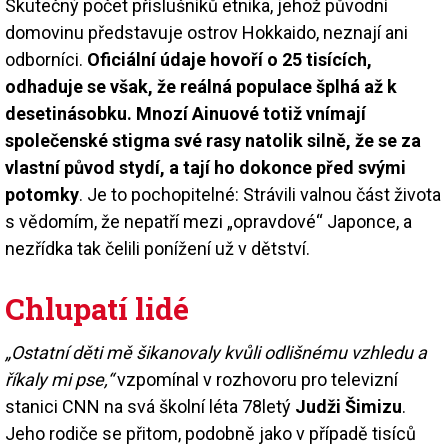
Skutečný počet příslušníků etnika, jehož původní
domovinu představuje ostrov Hokkaido, neznají ani
odborníci.
Oficiální údaje hovoří o 25 tisících,
odhaduje se však, že reálná populace šplhá až k
desetinásobku. Mnozí Ainuové totiž vnímají
společenské stigma své rasy natolik silně, že se za
vlastní původ stydí, a tají ho dokonce před svými
potomky
. Je to pochopitelné: Strávili valnou část života
s vědomím, že nepatří mezi „opravdové“ Japonce, a
nezřídka tak čelili ponížení už v dětství.
Chlupatí lidé
„Ostatní děti mě šikanovaly kvůli odlišnému vzhledu a
říkaly mi pse,“
vzpomínal v rozhovoru pro televizní
stanici CNN na svá školní léta 78letý
Judži Šimizu
.
Jeho rodiče se přitom, podobně jako v případě tisíců