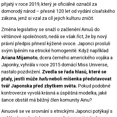
přijatý v roce 2019, který je oficiálně označil za
domorodý národ – přesně 120 let od vydání císařského
zákona, jenž si vzal za cíl jejich kulturu zničit.
Změna legislativy se snaží o začlenění Ainuů do
většinové společnosti, nedá se však říct, že by nový
právní předpis přinesl kýžené ovoce. Japonci prosluli
svým lpěním na etnické homogenitě: Když například
Ariana Mijamoto
, dcera černého amerického vojáka a
Japonky, vyhrála v roce 2015 domácí Miss Universe,
nastalo pozdvižení.
Zvedla se řada hlasů, které se
ptaly, jestli může
hafu
neboli míšenka představovat
tvář Japonska před zbytkem světa.
Pokud podobné
kontroverze vyvolá krásná a úspěšná modelka, jaké
šance obstát má běžný člen komunity Ainu?
Ainuové se ve srovnání s etnickými Japonci potýkají s