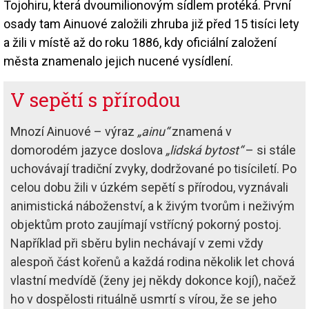
Tojohiru, která dvoumilionovým sídlem protéká. První
osady tam Ainuové založili zhruba již před 15 tisíci lety
a žili v místě až do roku 1886, kdy oficiální založení
města znamenalo jejich nucené vysídlení.
V sepětí s přírodou
Mnozí Ainuové – výraz
„ainu“
znamená v
domorodém jazyce doslova
„lidská bytost“
– si stále
uchovávají tradiční zvyky, dodržované po tisíciletí. Po
celou dobu žili v úzkém sepětí s přírodou, vyznávali
animistická náboženství, a k živým tvorům i neživým
objektům proto zaujímají vstřícný pokorný postoj.
Například při sběru bylin nechávají v zemi vždy
alespoň část kořenů a každá rodina několik let chová
vlastní medvídě (ženy jej někdy dokonce kojí), načež
ho v dospělosti rituálně usmrtí s vírou, že se jeho