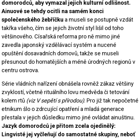
domorodců, aby vymazal jejich kulturní odlišnost.
Ainuové se tehdy ocitli na samém konci
společenského žebříčku
a museli se postupně vzdát
takřka všeho, čím se jejich životní styl lišil od toho
většinového. Císařská reforma pro ně mimo jiné
zavedla japonský vzdělávací systém a nucené
opuštění dosavadních domovů, takže se museli
přesunout do hornatějších a méně úrodných regionů v
centru ostrova.
Série vládních nařízení obnášela rovněž zákaz většiny
zvyklostí, včetně rituálního lovu medvěda či tetování
kolem rtů
(viz V sepětí s přírodou)
. Pro již tak nepočetné
etnikum šlo o zdrcující opatření a mladá generace
přestala v jejich důsledku mimo jiné ovládat ainuštinu.
Jazyk domorodců je přitom zcela ojedinělý:
Lingvisté jej vyčleňují do samostatné skupiny, neboť