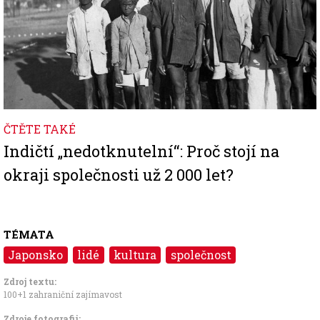
ČTĚTE TAKÉ
Indičtí „nedotknutelní“: Proč stojí na
okraji společnosti už 2 000 let?
TÉMATA
Japonsko
lidé
kultura
společnost
Zdroj textu:
100+1 zahraniční zajímavost
Zdroje fotografii: