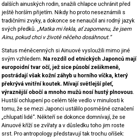
dalších ainuských rodin, snažili chlapce uchránit před
ještě horším přijetím. Nikdy ho proto neseznámili s
tradičními zvyky, a dokonce se nenaučil ani rodný jazyk
svých předků.
„Matka mi řekla, ať zapomenu, že jsem
Ainu, pokud chci v životě něčeho dosáhnout.“
Status méněcenných si Ainuové vysloužili mimo jiné
svým vzhledem.
Na rozdíl od etnických Japonců mají
europoidní tvar očí, jež sice působí zešikmeně,
postrádají však kožní záhyb u horního víčka, který
překrývá vnitřní koutek. Mívají světlejší pleť,
výraznější obočí a mnoho mužů nosí hustý plnovous
.
Hustší ochlupení po celém těle vedlo v minulosti k
tomu, že se mezi Japonci ustálilo posměšné označení
„chlupatí lidé“. Někteří se dokonce domnívají, že se
Ainuové kříží se zvířaty a v důsledku toho jim roste
srst. Pro antropology představují tak trochu oříšek: