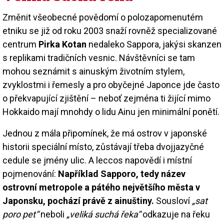
Změnit všeobecné povědomí o polozapomenutém
etniku se již od roku 2003 snaží rovněž specializované
centrum
Pirka Kotan
nedaleko Sappora, jakýsi skanzen
s replikami tradičních vesnic. Návštěvníci se tam
mohou seznámit s ainuským životním stylem,
zvyklostmi i řemesly a pro obyčejné Japonce jde často
o překvapující zjištění – neboť zejména ti žijící mimo
Hokkaido mají mnohdy o lidu Ainu jen minimální ponětí.
Jednou z mála připomínek, že má ostrov v japonské
historii speciální místo, zůstávají třeba dvojjazyčné
cedule se jmény ulic. A leccos napovědí i místní
pojmenování:
Například Sapporo, tedy název
ostrovní metropole a pátého největšího města v
Japonsku, pochází právě z ainuštiny.
Sousloví
„sat
poro pet“
neboli
„veliká suchá řeka“
odkazuje na řeku