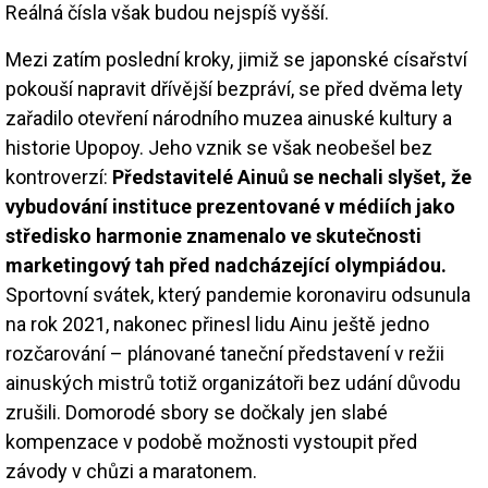
Reálná čísla však budou nejspíš vyšší.
Mezi zatím poslední kroky, jimiž se japonské císařství
pokouší napravit dřívější bezpráví, se před dvěma lety
zařadilo otevření národního muzea ainuské kultury a
historie Upopoy. Jeho vznik se však neobešel bez
kontroverzí:
Představitelé Ainuů se nechali slyšet, že
vybudování instituce prezentované v médiích jako
středisko harmonie znamenalo ve skutečnosti
marketingový tah před nadcházející olympiádou.
Sportovní svátek, který pandemie koronaviru odsunula
na rok 2021, nakonec přinesl lidu Ainu ještě jedno
rozčarování – plánované taneční představení v režii
ainuských mistrů totiž organizátoři bez udání důvodu
zrušili. Domorodé sbory se dočkaly jen slabé
kompenzace v podobě možnosti vystoupit před
závody v chůzi a maratonem.