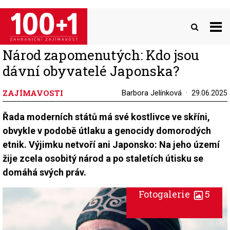
Přejít
k
hlavnímu
obsahu
Národ zapomenutých: Kdo jsou
dávní obyvatelé Japonska?
ZAJÍMAVOSTI
Barbora Jelínková
29.06.2025
Řada moderních států má své kostlivce ve skříni,
obvykle v podobě útlaku a genocidy domorodých
etnik. Výjimku netvoří ani Japonsko: Na jeho území
žije zcela osobitý národ a po staletích útisku se
domáhá svých práv.
Fotogalerie
5