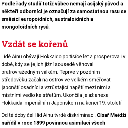
Podle řady studií totiž vůbec nemají asijský původ a
někteří odborníci je označují za samostatnou rasu se
směsicí europoidních, australoidních a
mongoloidních rysů
.
Vzdát se kořenů
Lidé Ainu obývají Hokkaido po tisíce let a prosperovali v
době, kdy se jejich jižní sousedé věnovali
bratrovražedným válkám. Teprve v pozdním
středověku začali na ostrov ve velkém směřovat
japonští osadníci a vzrůstající napětí mezi nimi a
místními vedlo ke střetům. Ukončila je až anexe
Hokkaida imperiálním Japonskem na konci 19. století.
Od té doby čelil lid Ainu tvrdé diskriminaci.
Císař Meidži
nařídil v roce 1899 povinnou asimilaci všech