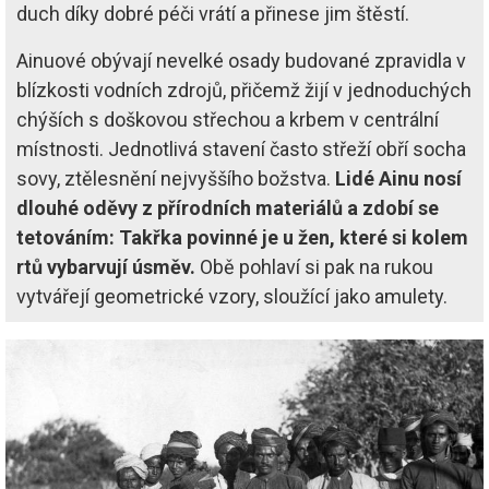
duch díky dobré péči vrátí a přinese jim štěstí.
Ainuové obývají nevelké osady budované zpravidla v
blízkosti vodních zdrojů, přičemž žijí v jednoduchých
chýších s doškovou střechou a krbem v centrální
místnosti. Jednotlivá stavení často střeží obří socha
sovy, ztělesnění nejvyššího božstva.
Lidé Ainu nosí
dlouhé oděvy z přírodních materiálů a zdobí se
tetováním: Takřka povinné je u žen, které si kolem
rtů vybarvují úsměv.
Obě pohlaví si pak na rukou
vytvářejí geometrické vzory, sloužící jako amulety.
Image