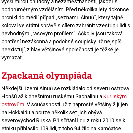
vyšší mírou chudoby a nezaměstnanosti, jakož i s
podprůměrným vzděláním. Před několika lety dokonce
pronikl do médií případ „seznamu Ainuů“, který tajně
koloval ve státní správě s cílem zabránit vzestupu lidí s
nevhodným „rasovým profilem“. Ačkoliv jsou taková
opatření nezákonná a podobné soupisky už nejspíš
neexistují, z hlav většinové společnosti je těžké je
vymazat.
Zpackaná olympiáda
Někdejší území Ainuů se rozkládalo od severu ostrova
Honšú až k dnešnímu ruskému Sachalinu a
Kurilským
ostrovům
. V současnosti už z naprosté většiny žijí jen
na Hokkaidu a pouze několik set jich obývá
severovýchod Ruska. Při sčítání lidu z roku 2010 se k
etniku přihlásilo 109 lidí, z toho 94 žilo na Kamčatce.