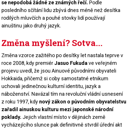
se nepodobá žádné ze známých řečí.
Podle
posledního sčítání lidu zbývá dnes méně než desítka
rodilých mluvčích a pouhé stovky lidí používají
ainuštinu jako druhý jazyk.
Změna myšlení? Sotva...
Změna vzorce zažitého po desítky let nastala teprve v
roce 2008, kdy premiér
Jasuo Fukuda
ve veřejném
projevu uvedl, že jsou Ainuové původními obyvateli
Hokkaida, přičemž si coby samostatné etnikum
uchovali jedinečnou kulturní identitu, jazyk a
náboženství. Navázal tím na revoluční vládní usnesení
z roku 1997, kdy
nový zákon o původním obyvatelstvu
zařadil ainuskou kulturu mezi japonské národní
poklady.
Jejich vlastní místo v dějinách země
vycházejícího slunce pak definitivně stvrdil úřední akt