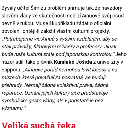
Bývalý učitel Šimizu problém shrnuje tak, že navzdory
slovům vlády ve skutečnosti nedrží Ainuové svůj osud
pevně v rukou. Musejí kupříkladu žádat o oficiální
povolení, chtějí-li založit vlastní kulturní projekty.
„Potřebujeme víc Ainuů s vyšším vzděláním, aby se
stali právníky, filmovými režiséry a profesory. Jinak
bude naše kultura stále pod japonskou kontrolou.“
Jeho
názor sdílí také právník
Kunihiko Jošida
z univerzity v
Sapporu.
„Ainuové pořád nemohou lovit lososy a na
místech, která považují za posvátná, se budují
přehrady. Nemají žádná kolektivní práva, žádné
reparace. Uznání jejich kultury sice představuje
symbolické gesto vlády, ale v podstatě je bez
významu.“
Veliká suchá řeka