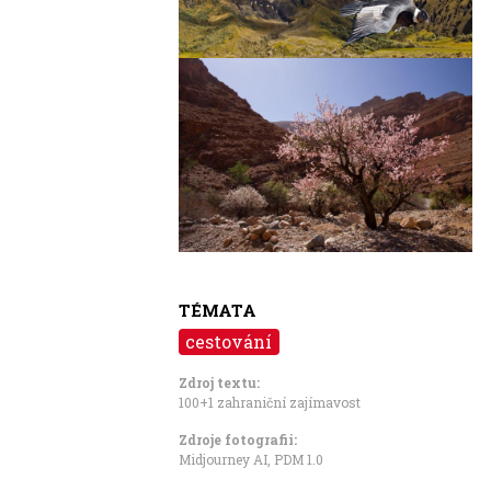
Image
TÉMATA
cestování
Zdroj textu:
100+1 zahraniční zajímavost
Zdroje fotografii:
Midjourney AI, PDM 1.0