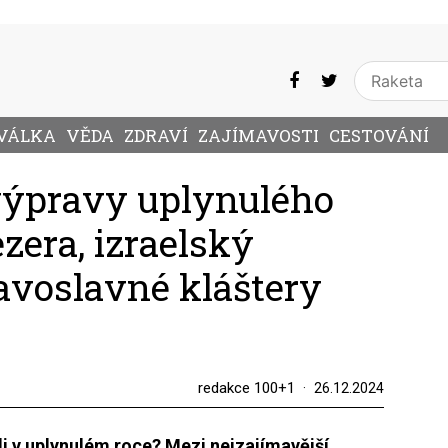
VÁLKA
VĚDA
ZDRAVÍ
ZAJÍMAVOSTI
CESTOVÁNÍ
výpravy uplynulého
ezera, izraelský
avoslavné kláštery
redakce 100+1
26.12.2024
li v uplynulém roce? Mezi nejzajímavější