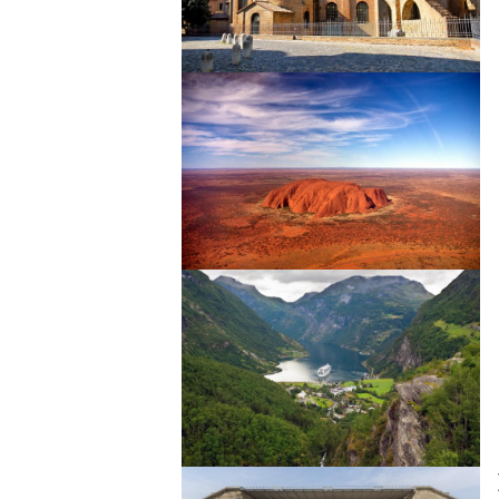
Image
Image
Image