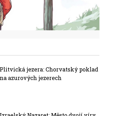
Plitvická jezera: Chorvatský poklad
na azurových jezerech
Izraelský Nazaret: Město dvojí víry