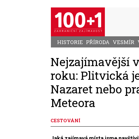
Přejít
k
hlavnímu
obsahu
HISTORIE
PŘÍRODA
VESMÍR
Nejzajímavější 
roku: Plitvická j
Nazaret nebo pr
Meteora
CESTOVÁNÍ
Jaká zajímavá místa jsme navštívi