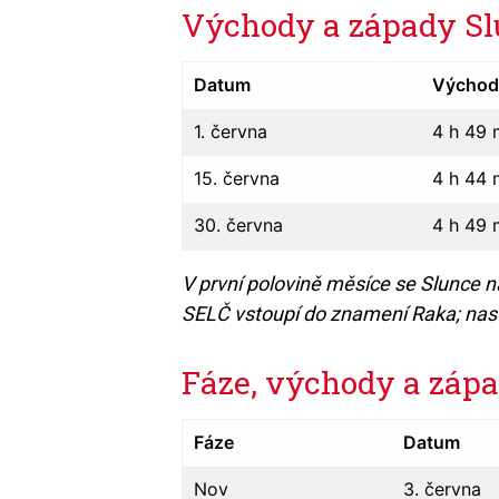
Východy a západy Sl
Datum
Výcho
1. června
4 h 49 
15. června
4 h 44 
30. června
4 h 49 
V první polovině měsíce se Slunce 
SELČ vstoupí do znamení Raka; nastá
Fáze, východy a záp
Fáze
Datum
Nov
3. června