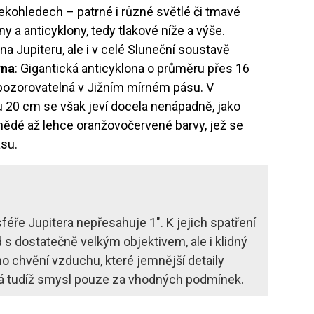
ekohledech – patrné i různé světlé či tmavé
y a anticyklony, tedy tlakové níže a výše.
na Jupiteru, ale i v celé Sluneční soustavě
rna
: Gigantická anticyklona o průměru přes 16
í pozorovatelná v Jižním mírném pásu. V
 20 cm se však jeví docela nenápadně, jako
nědé až lehce oranžovočervené barvy, jež se
ásu.
féře Jupitera nepřesahuje 1″. K jejich spatření
 s dostatečně velkým objektivem, ale i klidný
ho chvění vzduchu, které jemnější detaily
má tudíž smysl pouze za vhodných podmínek.