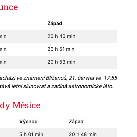
unce
d
Západ
min
20 h 40 min
min
20 h 51 min
min
20 h 53 min
nachází ve znamení
Blíženců,
21. června ve 17:55
vá letní slunovrat a začíná astronomické léto.
ady Měsíce
Východ
Západ
5 h 01 min
20 h 48 min