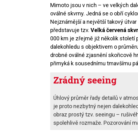
Mimoto jsou v nich – ve velkých dal
oválné skvrny. Jedná se o obří cyklon
Nejznámější a největší takový útvar 
představuje tzv.
Velká červená skv
000 km je zřejmě již několik stolet
dalekohledu s objektivem o průměru
drobné oválné zjasnění skořicově h
přimyká k sousednímu tmavšímu p
Zrádný seeing
Úhlový průměr řady detailů v atmos
je proto nezbytný nejen dalekohled
obraz prostý tzv. seeingu – rušivé
spolehlivě rozmaže. Pozorování 