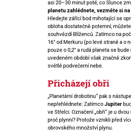
asi 20–30 minut poté, co Slunce zm
planetu zahlédnete, vezměte si n
Hledejte zářící bod mihotající se o
obloha dostatečně potemní, můžete 
souhvězdí Blíženců. Zatímco na počá
16° od Merkuru (po levé straně a o 
pouze o 0,2° a rudá planeta se bud
uvedeném období však značně zkomp
světlé podvečerní nebe.
Přicházejí obři
„Planetární drobotinu“ pak s nástupem
nepřehlédnete: Zatímco
Jupiter
bud
ve Střelci. Označení „obři“ je u dvo
proč plynní? Protože vznikli před v
obrovského množství plynu.