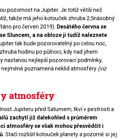
ou pozornost na Jupiter. Je totiž větší než
blíž, takže má jeho kotouček zhruba 2,5násobný
ítáno pro červen 2019).
Desátého června se
 se Sluncem, a na obloze ji tudíž naleznete
Jupiter tak bude pozorovatelný po celou noc,
zhruba hodinu po půlnoci, kdy nad jihem
y nastanou nejlepší pozorovací podmínky,
du nejméně poznamená neklid atmosféry
(viz
vy atmosféry
nost Jupiteru před Saturnem, tkví v pestrosti a
ilů zachytí již dalekohled s průměrem
ci atmosféry se však mohou přesvědčit i
jů
. Stačí rozlišit kotouček planety a pozorně si jej