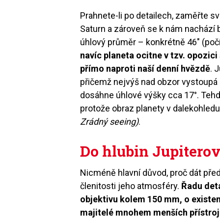
Prahnete-li po detailech, zaměřte sv
Saturn a zároveň se k nám nachází 
úhlový průměr – konkrétně 46″ (poč
navíc planeta ocitne v tzv. opozici
přímo naproti naší denní hvězdě
. 
přičemž nejvýš nad obzor vystoupá 
dosáhne úhlové výšky cca 17°. Tehd
protože obraz planety v dalekohle
Zrádný seeing)
.
Do hlubin Jupitero
Nicméně hlavní důvod, proč dát před
členitosti jeho atmosféry.
Řadu deta
objektivu kolem 150 mm, o existen
majitelé mnohem menších přístro