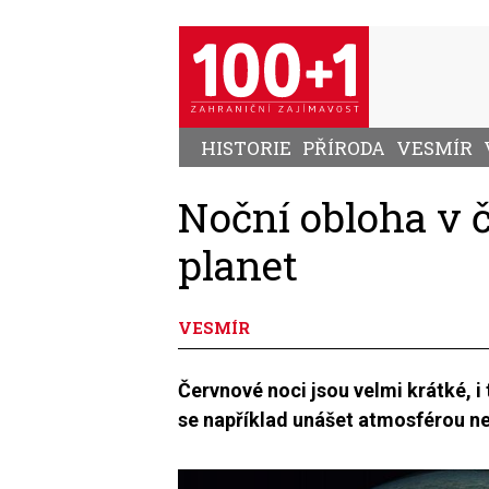
Přejít
k
hlavnímu
obsahu
HISTORIE
PŘÍRODA
VESMÍR
Noční obloha v č
planet
VESMÍR
Červnové noci jsou velmi krátké, 
se například unášet atmosférou ne