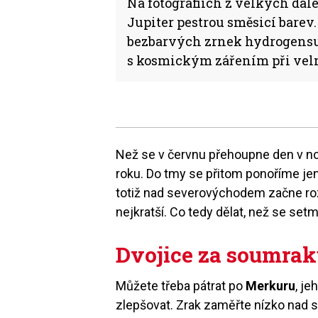
Na fotografiích z velkých da
Jupiter pestrou směsicí barev
bezbarvých zrnek hydrogensu
s kosmickým zářením při vel
Než se v červnu přehoupne den v no
roku. Do tmy se přitom ponoříme jen
totiž nad severovýchodem začne roz
nejkratší. Co tedy dělat, než se se
Dvojice za soumra
Můžete třeba pátrat po
Merkuru
, je
zlepšovat. Zrak zaměřte nízko nad