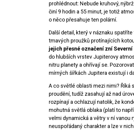
prohlédnout: Nebude kruhový, nýbrž 
činí 9 hodin a 55 minut, je totiž a
o něco přesahuje ten polární.
Další detail, který v náznaku spatřít
tmavých proužků protínajících koto
jejich přesné označení zní Severní
do hlubších vrstev Jupiterovy atmos
nitru planety a ohřívají se. Pozorova
mírných šířkách Jupitera existují 
A co světlé oblasti mezi nimi? Říká
proudění, tudíž zasahují až nad úro
rozpínají a ochlazují natolik, že ko
mohutná světlá oblaka (platí to např
velmi dynamická a větry v ní vanou 
neuspořádaný charakter a lze v nich 