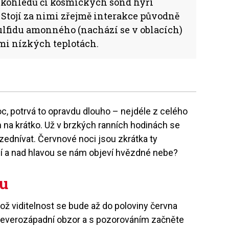
lekohledů či kosmických sond hýří
. Stojí za nimi zřejmě interakce původně
lfidu amonného (nachází se v oblacích)
mi nízkých teplotách.
c, potrvá to opravdu dlouho – nejdéle z celého
 na krátko. Už v brzkých ranních hodinách se
ednívat. Červnové noci jsou zkrátka ty
tmí a nad hlavou se nám objeví hvězdné nebe?
ku
hož viditelnost se bude až do poloviny června
 severozápadní obzor a s pozorováním začněte