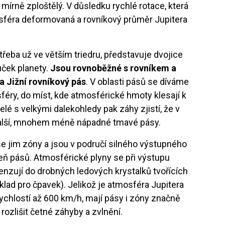
mírně zploštělý. V důsledku rychlé rotace, která
tmosféra deformovaná a rovníkový průměr Jupitera
e třeba už ve větším triedru, představuje dvojice
uček planety.
Jsou rovnoběžné s rovníkem a
 a Jižní rovníkový pás
. V oblasti pásů se díváme
féry, do míst, kde atmosférické hmoty klesají k
telé s velkými dalekohledy pak záhy zjistí, že v
i další, mnohem méně nápadné tmavé pásy.
 se jim zóny a jsou v područí silného výstupného
veň pásů. Atmosférické plyny se při výstupu
ndenzují do drobných ledových krystalků tvořících
íklad pro čpavek). Jelikož je atmosféra Jupitera
rychlostí až 600 km/h, mají pásy i zóny značně
rozlišit četné záhyby a zvlnění.