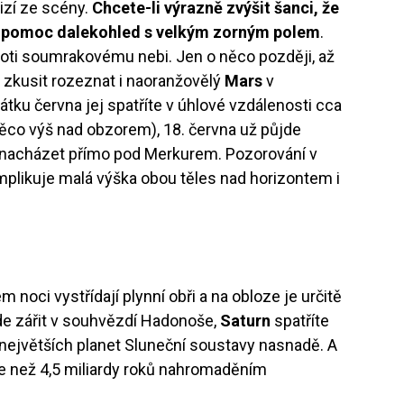
izí ze scény.
Chcete-li výrazně zvýšit šanci, že
a pomoc dalekohled s velkým zorným polem
.
proti soumrakovému nebi. Jen o něco později, až
zkusit rozeznat i naoranžovělý
Mars
v
tku června jej spatříte v úhlové vzdálenosti cca
něco výš nad obzorem), 18. června už půjde
e nacházet přímo pod Merkurem. Pozorování v
likuje malá výška obou těles nad horizontem i
 noci vystřídají plynní obři a na obloze je určitě
e zářit v souhvězdí Hadonoše,
Saturn
spatříte
u největších planet Sluneční soustavy nasnadě. A
íce než 4,5 miliardy roků nahromaděním