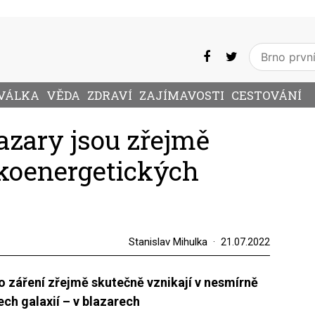
VÁLKA
VĚDA
ZDRAVÍ
ZAJÍMAVOSTI
CESTOVÁNÍ
azary jsou zřejmě
koenergetických
Stanislav Mihulka
21.07.2022
o záření zřejmě skutečně vznikají v nesmírně
ech galaxií – v blazarech