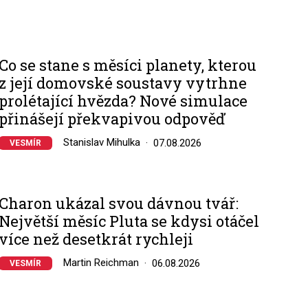
Co se stane s měsíci planety, kterou
z její domovské soustavy vytrhne
prolétající hvězda? Nové simulace
přinášejí překvapivou odpověď
Stanislav Mihulka
07.08.2026
VESMÍR
Charon ukázal svou dávnou tvář:
Největší měsíc Pluta se kdysi otáčel
více než desetkrát rychleji
Martin Reichman
06.08.2026
VESMÍR