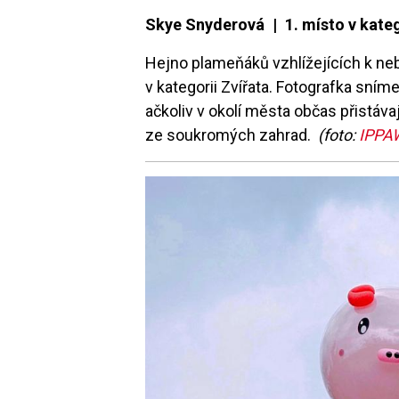
Skye Snyderová | 1. místo v kateg
Hejno plameňáků vzhlížejících k neb
v kategorii Zvířata. Fotografka sním
ačkoliv v okolí města občas přistáva
ze soukromých zahrad.
(foto:
IPPA