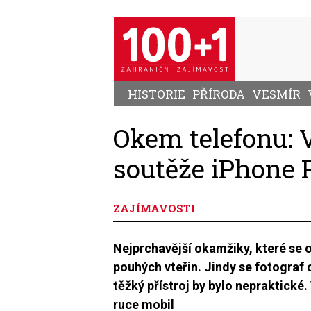
Přejít
k
hlavnímu
obsahu
HISTORIE
PŘÍRODA
VESMÍR
Okem telefonu: 
soutěže iPhone
ZAJÍMAVOSTI
Nejprchavější okamžiky, které se
pouhých vteřin. Jindy se fotograf 
těžký přístroj by bylo nepraktické
ruce mobil