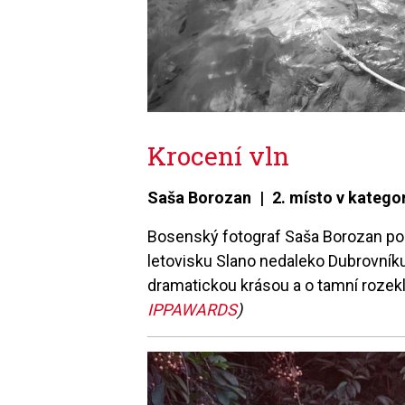
Krocení vln
Saša Borozan | 2. místo v kategor
Bosenský fotograf Saša Borozan poř
letovisku Slano nedaleko Dubrovníku
dramatickou krásou a o tamní rozekla
IPPAWARDS
)