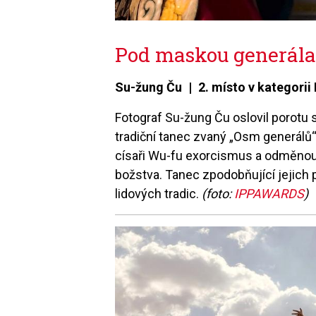
Pod maskou generála
Su-žung Ču | 2. místo v kategorii 
Fotograf Su-žung Ču oslovil porotu
tradiční tanec zvaný „Osm generálů“
císaři Wu-fu exorcismus a odměnou 
božstva. Tanec zpodobňující jejich
lidových tradic.
(foto:
IPPAWARDS
)