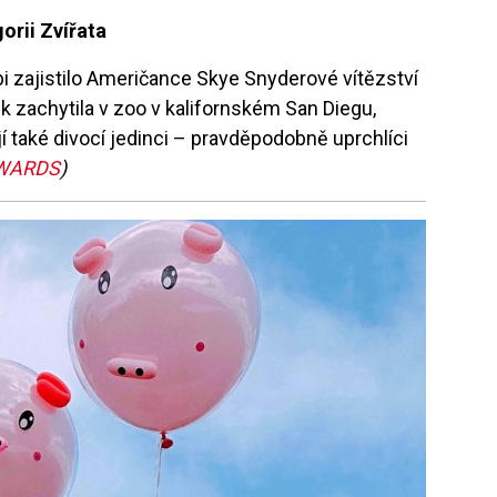
orii Zvířata
i zajistilo Američance Skye Snyderové vítězství
ek zachytila v zoo v kalifornském San Diegu,
jí také divocí jedinci – pravděpodobně uprchlíci
WARDS
)