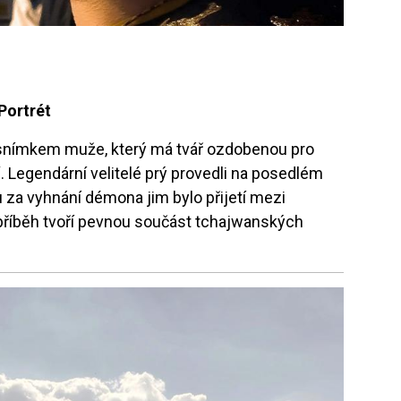
Portrét
 snímkem muže, který má tvář ozdobenou pro
. Legendární velitelé prý provedli na posedlém
za vyhnání démona jim bylo přijetí mezi
 příběh tvoří pevnou součást tchajwanských