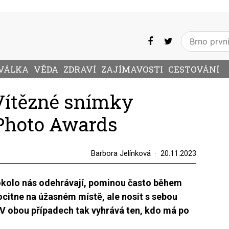
VÁLKA
VĚDA
ZDRAVÍ
ZAJÍMAVOSTI
CESTOVÁNÍ
Vítězné snímky
 Photo Awards
Barbora Jelínková
20.11.2023
 okolo nás odehrávají, pominou často během
ocitne na úžasném místě, ale nosit s sebou
. V obou případech tak vyhrává ten, kdo má po