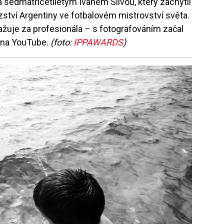
 sedmatřicetiletým Ivanem Silvou, který zachytil
zství Argentiny ve fotbalovém mistrovství světa.
ažuje za profesionála – s fotografováním začal
ů na YouTube.
(foto:
IPPAWARDS
)