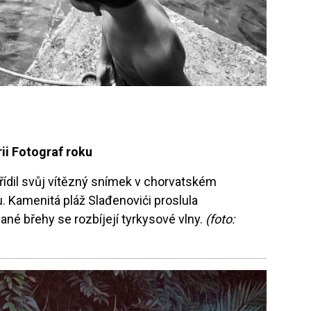
ii Fotograf roku
ídil svůj vítězný snímek v chorvatském
. Kamenitá pláž Slađenovići proslula
né břehy se rozbíjejí tyrkysové vlny.
(foto: