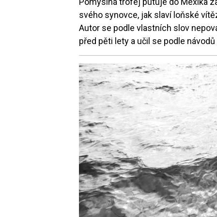
Pomyslná trofej putuje do Mexika za
svého synovce, jak slaví loňské vítě
Autor se podle vlastních slov nepov
před pěti lety a učil se podle návod