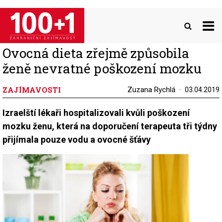
Přejít
k
hlavnímu
obsahu
Ovocná dieta zřejmě způsobila
ženě nevratné poškození mozku
ZAJÍMAVOSTI
Zuzana Rychlá
03.04.2019
Izraelští lékaři hospitalizovali kvůli poškození
mozku ženu, která na doporučení terapeuta tři týdny
přijímala pouze vodu a ovocné šťávy