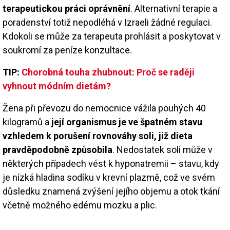
terapeutickou práci oprávnění
. Alternativní terapie a
poradenství totiž nepodléhá v Izraeli žádné regulaci.
Kdokoli se může za terapeuta prohlásit a poskytovat v
soukromí za peníze konzultace.
TIP:
Chorobná touha zhubnout: Proč se raději
vyhnout módním dietám?
Žena při převozu do nemocnice vážila pouhých 40
kilogramů a
její organismus je ve špatném stavu
vzhledem k porušení rovnováhy soli, již dieta
pravděpodobně způsobila
. Nedostatek soli může v
některých případech vést k hyponatremii – stavu, kdy
je nízká hladina sodíku v krevní plazmě, což ve svém
důsledku znamená zvýšení jejího objemu a otok tkání
včetně možného edému mozku a plic.