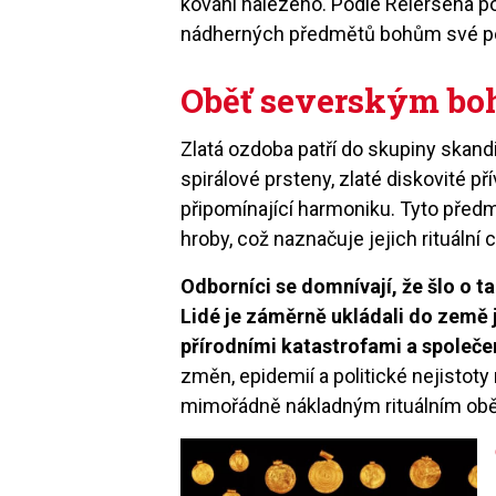
kování nalezeno. Podle Reiersena p
nádherných předmětů bohům své po
Oběť severským b
Zlatá ozdoba patří do skupiny skand
spirálové prsteny, zlaté diskovité 
připomínající harmoniku. Tyto před
hroby, což naznačuje jejich rituální 
Odborníci se domnívají, že šlo o 
Lidé je záměrně ukládali do země j
přírodními katastrofami a společ
změn, epidemií a politické nejistot
mimořádně nákladným rituálním ob
Image