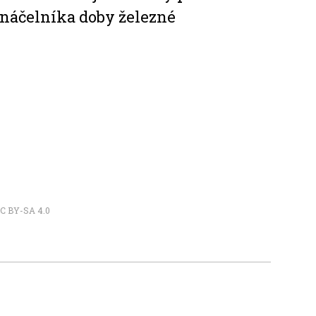
náčelníka doby železné
C BY-SA 4.0