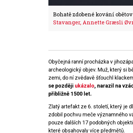
Bohatě zdobené kování obětov
Stavanger, Annette Græsli Øv
Obyčejná ranní procházka v jihozá
archeologický objev. Muž, který si
zemi, do ní zvědavě šťouchl klackem
se později
ukázalo
, narazil na vz
přibližně 1500 let.
Zlatý artefakt ze 6. století, který je
zdobil pochvu meče významného vál
pouze dalších 17 podobných objektů,
které obsahovaly více předmětů.