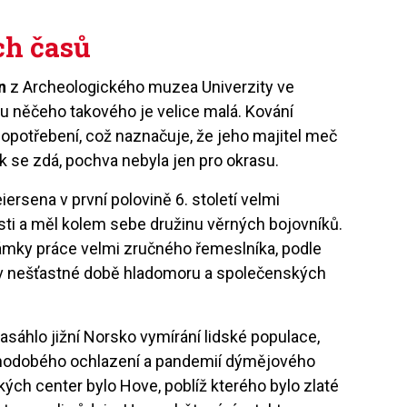
ch časů
n
z Archeologického muzea Univerzity ve
 něčeho takového je velice malá. Kování
potřebení, což naznačuje, že jeho majitel meč
ak se zdá, pochva nebyla jen pro okrasu.
iersena v první polovině 6. století velmi
ti a měl kolem sebe družinu věrných bojovníků.
ámky práce velmi zručného řemeslníka, podle
v nešťastné době hladomoru a společenských
zasáhlo jižní Norsko vymírání lidské populace,
louhodobého ochlazení a pandemií dýmějového
ch center bylo Hove, poblíž kterého bylo zlaté