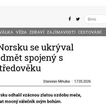
VÁLKA
VĚDA
ZDRAVÍ
ZAJÍMAVOSTI
CESTOVÁNÍ
Norsku se ukrýval
edmět spojený s
středověku
Stanislav Mihulka
17.05.2026
sku odhalil vzácnou zlatou ozdobu meče,
vat mocný válečník svým bohům.