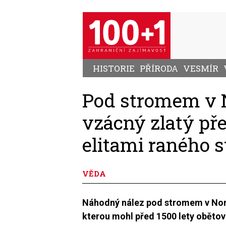
Přejít
k
hlavnímu
obsahu
HISTORIE
PŘÍRODA
VESMÍR
Pod stromem v 
vzácný zlatý př
elitami raného 
VĚDA
Náhodný nález pod stromem v Nor
kterou mohl před 1500 lety oběto