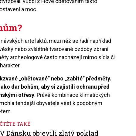
otvrzovali vůdci z Hove obětováním takto
stavení a moc.
ohům?
inávských artefaktů, mezi něž se řadí například
přívěsky nebo zvláštně tvarované ozdoby zbraní
měty archeologové často nacházejí mimo sídla či
charakter.
takzvané „obětované“ nebo „zabité“ předměty.
ako dar bohům, aby si zajistili ochranu před
enskými otřesy
. Právě kombinace klimatických
y mohla tehdejší obyvatele vést k podobným
ětem.
ČTĚTE TAKÉ
V Dánsku objevili zlatý poklad