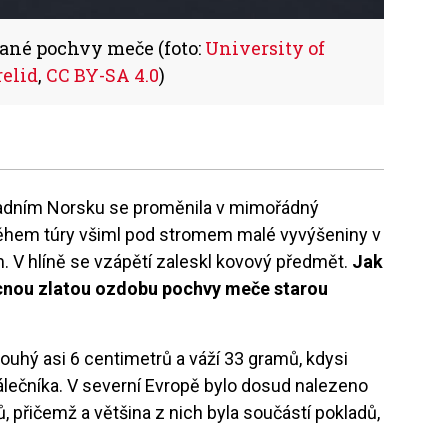
ané pochvy meče (foto:
University of
relid
,
CC BY-SA 4.0
)
padním Norsku se proměnila v mimořádný
 během túry všiml pod stromem malé vyvýšeniny v
. V hlíně se vzápětí zaleskl kovový předmět.
Jak
ácnou zlatou ozdobu pochvy meče starou
 dlouhý asi 6 centimetrů a váží 33 gramů, kdysi
ečníka. V severní Evropě bylo dosud nalezeno
 přičemž a většina z nich byla součástí pokladů,