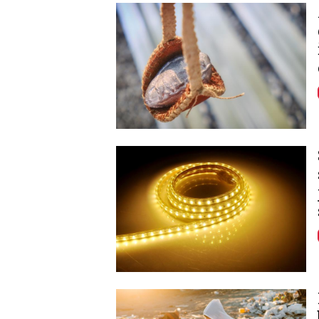
Image
Image
Image