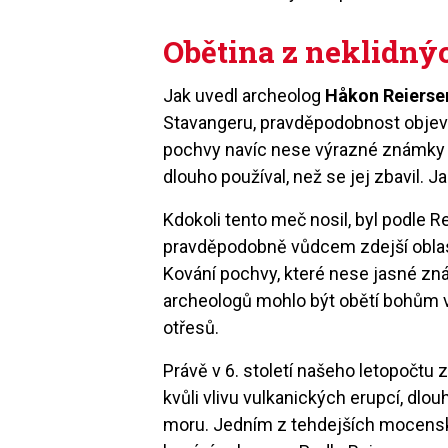
Obětina z neklidný
Jak uvedl archeolog
Håkon Reierse
Stavangeru, pravděpodobnost objevu
pochvy navíc nese výrazné známky o
dlouho používal, než se jej zbavil. J
Kdokoli tento meč nosil, byl podle Re
pravděpodobně vůdcem zdejší oblas
Kování pochvy, které nese jasné zn
archeologů mohlo být obětí bohům 
otřesů.
Právě v 6. století našeho letopočtu 
kvůli vlivu vulkanických erupcí, d
moru. Jedním z tehdejších mocenský