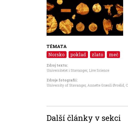
TÉMATA
Norsko
poklad
zlato
meč
Zdroj textu:
Universitetet i Stavanger
,
Live Science
Zdroje fotografii:
University of Stavanger, Annette Græsli Øvrelid
,
C
Další články v sekci