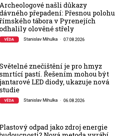
Archeologové našli důkazy
dávného přepadení: Přesnou polohu
římského tábora v Pyrenejích
odhalily olověné střely
Stanislav Mihulka
07.08.2026
VĚDA
Světelné znečištění je pro hmyz
smrtící pastí. Řešením mohou být
jantarové LED diody, ukazuje nová
studie
Stanislav Mihulka
06.08.2026
VĚDA
Plastový odpad jako zdroj energie
budoucnosti? Nová metoda vyrábí