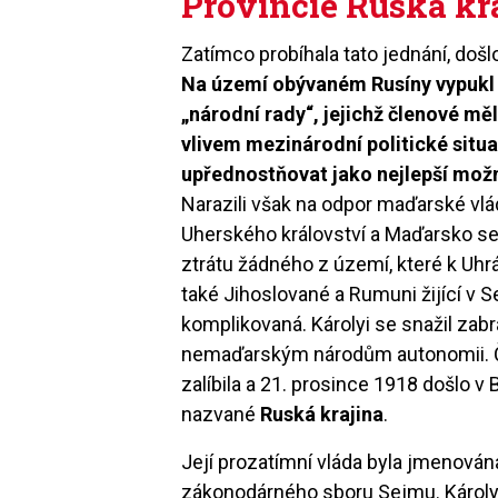
Provincie Ruská kr
Zatímco probíhala tato jednání, do
Na území obývaném Rusíny vypukl 
„národní rady“, jejichž členové mě
vlivem mezinárodní politické situa
upřednostňovat jako nejlepší mož
Narazili však na odpor maďarské vl
Uherského království a Maďarsko se s
ztrátu žádného z území, které k Uhrá
také Jihoslované a Rumuni žijící v 
komplikovaná. Károlyi se snažil zabr
nemaďarským národům autonomii. Č
zalíbila a 21. prosince 1918 došlo v
nazvané
Ruská krajina
.
Její prozatímní vláda byla jmenován
zákonodárného sboru Sejmu. Károlyi