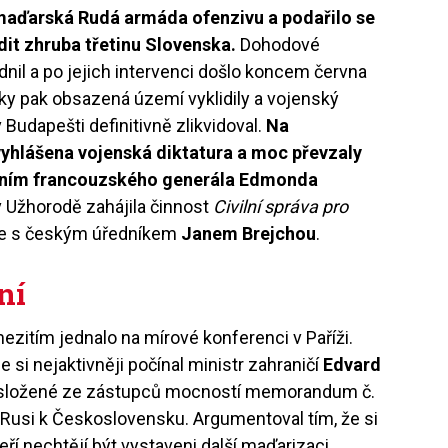
maďarská Rudá armáda ofenzivu a podařilo se
dit zhruba třetinu Slovenska.
Dohodové
dnil a po jejich intervenci došlo koncem června
ky pak obsazená území vyklidily a vojenský
udapešti definitivně zlikvidoval.
Na
vyhlášena vojenská diktatura a moc převzaly
ením francouzského generála Edmonda
v Užhorodě zahájila činnost
Civilní správa pro
le s českým úředníkem
Janem Brejchou
.
ní
zitím jednalo na mírové konferenci v Paříži.
si nejaktivněji počínal ministr zahraničí
Edvard
adě složené ze zástupců mocností memorandum č.
 Rusi k Československu. Argumentoval tím, že si
eří nechtějí být vystaveni další maďarizaci.