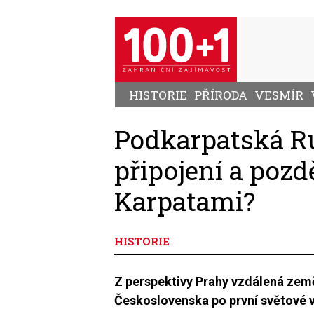
Přejít
k
hlavnímu
obsahu
HISTORIE
PŘÍRODA
VESMÍR
Podkarpatská Ru
připojení a pozd
Karpatami?
HISTORIE
Z perspektivy Prahy vzdálená země
Československa po první světové v