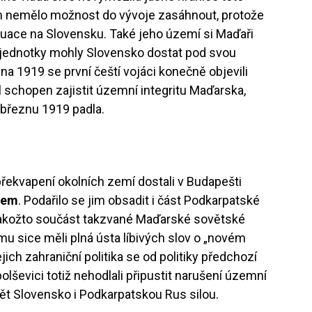
ím nemělo možnost do vývoje zasáhnout, protože
tuace na Slovensku. Také jeho území si Maďaři
. jednotky mohly Slovensko dostat pod svou
na 1919 se první čeští vojáci konečně objevili
l schopen zajistit územní integritu Maďarska,
v březnu 1919 padla.
ekvapení okolních zemí dostali v Budapešti
nem
. Podařilo se jim obsadit i část Podkarpatské
u jakožto součást takzvané Maďarské sovětské
mu sice měli plná ústa líbivých slov o „novém
ejich zahraniční politika se od politiky předchozí
 bolševici totiž nehodlali připustit narušení územní
zpět Slovensko i Podkarpatskou Rus silou.