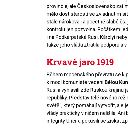
provincie, ale Československo zat
mělo dost starostí se zvládnutím si
stále nárokovali a početně slabé čs
kontrolu jen pozvolna. Počátkem led
i na Podkarpatské Rusi. Károlyi neby
takže jeho vláda ztratila podporu a 
Krvavé jaro 1919
Během mocenského převratu se k př
k moci komunisté vedení
Bélou Ku
Rusi a vyhlásili zde Ruskou krajin
republiky. Představitelé nového reži
světě“, který pomáhají vytvořit, ale j
vlády prakticky v ničem nelišila. Ani
integrity Uher a pokusili se získat 