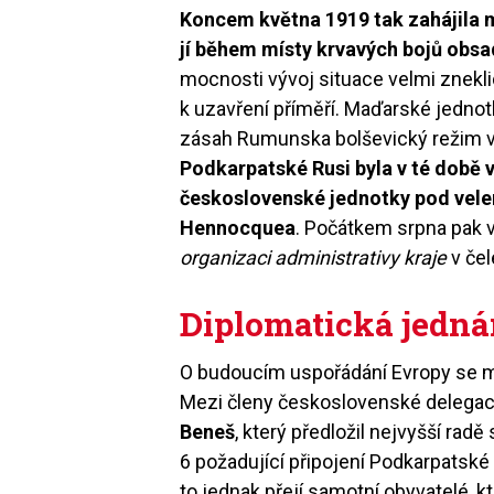
Koncem května 1919 tak zahájila 
jí během místy krvavých bojů obsa
mocnosti vývoj situace velmi znekli
k uzavření příměří. Maďarské jednot
zásah Rumunska bolševický režim v B
Podkarpatské Rusi byla v té době 
československé jednotky pod vel
Hennocquea
. Počátkem srpna pak 
organizaci administrativy kraje
v če
Diplomatická jedná
O budoucím uspořádání Evropy se me
Mezi členy československé delegace 
Beneš
, který předložil nejvyšší r
6 požadující připojení Podkarpatské
to jednak přejí samotní obyvatelé, kt