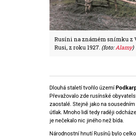
Rusíni na známém snímku z Vo
Rusi, z roku 1927.
(foto:
Alamy
)
Dlouhá staletí tvořilo území
Podkarp
Převažovalo zde rusínské obyvatelst
zaostalé. Stejně jako na sousedním 
útlak. Mnoho lidí tedy raději odchá
je nečekalo nic jiného než bída.
Národnostní hnutí Rusínů bylo celko