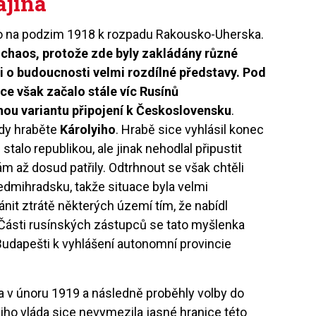
ajina
šlo na podzim 1918 k rozpadu Rakousko-Uherska.
chaos, protože zde byly zakládány různé
li o budoucnosti velmi rozdílné představy. Pod
ce však začalo stále víc Rusínů
nou variantu připojení k Československu
.
ády hraběte
Károlyiho
. Hrabě sice vyhlásil konec
talo republikou, ale jinak nehodlal připustit
m až dosud patřily. Odtrhnout se však chtěli
Sedmihradsku, takže situace byla velmi
ánit ztrátě některých území tím, že nabídl
ásti rusínských zástupců se tato myšlenka
 Budapešti k vyhlášení autonomní provincie
a v únoru 1919 a následně proběhly volby do
ho vláda sice nevymezila jasné hranice této