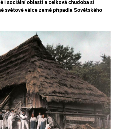
ké i sociální oblasti a celková chudoba si
uhé světové válce země připadla Sovětského