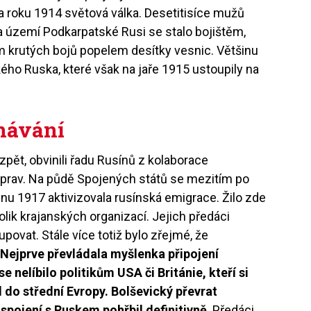
la roku 1914 světová válka. Desetitisíce mužů
a území Podkarpatské Rusi se stalo bojištěm,
 krutých bojů popelem desítky vesnic. Většinu
ho Ruska, které však na jaře 1915 ustoupily na
návání
pět, obvinili řadu Rusínů z kolaborace
poprav. Na půdě Spojených států se mezitím po
nu 1917 aktivizovala rusínská emigrace. Žilo zde
kolik krajanských organizací. Jejich předáci
tupovat. Stále více totiž bylo zřejmé, že
.
Nejprve převládala myšlenka připojení
e nelíbilo politikům USA či Británie, kteří si
l do střední Evropy. Bolševický převrat
spojení s Ruskem pohřbil definitivně
. Předáci