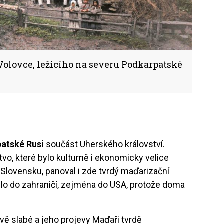
lovce, ležícího na severu Podkarpatské
atské Rusi
součást Uherského království.
vo, které bylo kulturně i ekonomicky velice
Slovensku, panoval i zde tvrdý maďarizační
zelo do zahraničí, zejména do USA, protože doma
vě slabé a jeho projevy Maďaři tvrdě