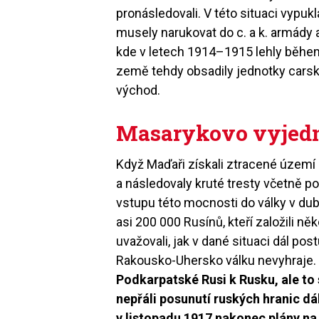
pronásledovali. V této situaci vypuk
musely narukovat do c. a k. armády 
kde v letech 1914–1915 lehly během
země tehdy obsadily jednotky carské
východ.
Masarykovo vyjed
Když Maďaři získali ztracené území z
a následovaly kruté tresty včetně 
vstupu této mocnosti do války v dub
asi 200 000 Rusínů, kteří založili ně
uvažovali, jak v dané situaci dál pos
Rakousko-Uhersko válku nevyhraje
Podkarpatské Rusi k Rusku, ale to s
nepřáli posunutí ruských hranic dá
v listopadu 1917 nakonec plány na 