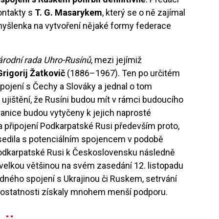
ontakty s
T. G. Masarykem
, který se o ně zajímal
 myšlenka na vytvoření nějaké formy federace
rodní rada Uhro-Rusínů
, mezi jejímiž
Grigorij Žatkovič
(1886–1967). Ten po určitém
pojení s Čechy a Slováky a jednal o tom
ujištění, že Rusíni budou mít v rámci budoucího
anice budou vytyčeny k jejich naprosté
 připojení Podkarpatské Rusi především proto,
sedila s potenciálním spojencem v podobě
Podkarpatské Rusi k Československu následně
 velkou většinou na svém zasedání 12. listopadu
dného spojení s Ukrajinou či Ruskem, setrvání
ostatnosti získaly mnohem menší podporu.