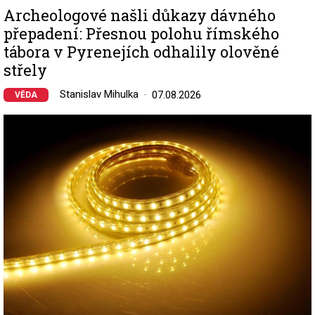
Archeologové našli důkazy dávného
přepadení: Přesnou polohu římského
tábora v Pyrenejích odhalily olověné
střely
Stanislav Mihulka
07.08.2026
VĚDA
Image