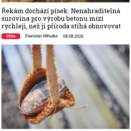
Řekám dochází písek: Nenahraditelná
surovina pro výrobu betonu mizí
rychleji, než ji příroda stíhá obnovovat
Stanislav Mihulka
08.08.2026
VĚDA
Image