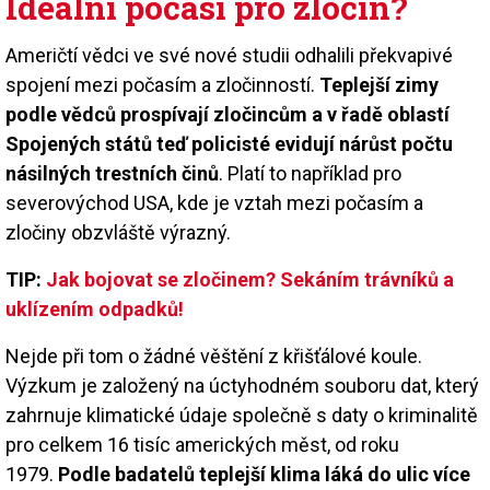
Ideální počasí pro zločin?
Američtí vědci ve své nové studii odhalili překvapivé
spojení mezi počasím a zločinností.
Teplejší zimy
podle vědců prospívají zločincům a v řadě oblastí
Spojených států teď policisté evidují nárůst počtu
násilných trestních činů
. Platí to například pro
severovýchod USA, kde je vztah mezi počasím a
zločiny obzvláště výrazný.
TIP:
Jak bojovat se zločinem? Sekáním trávníků a
uklízením odpadků!
Nejde při tom o žádné věštění z křišťálové koule.
Výzkum je založený na úctyhodném souboru dat, který
zahrnuje klimatické údaje společně s daty o kriminalitě
pro celkem 16 tisíc amerických měst, od roku
1979.
Podle badatelů teplejší klima láká do ulic více