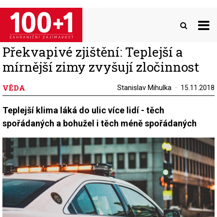
Přejít
k
hlavnímu
obsahu
Překvapivé zjištění: Teplejší a
mírnější zimy zvyšují zločinnost
VĚDA
Stanislav Mihulka
15.11.2018
Teplejší klima láká do ulic více lidí - těch
spořádaných a bohužel i těch méně spořádaných