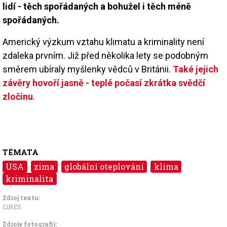
lidí - těch spořádaných a bohužel i těch méně
spořádaných.
Americký výzkum vztahu klimatu a kriminality není
zdaleka prvním. Již před několika lety se podobným
směrem ubíraly myšlenky vědců v Británii.
Také jejich
závěry hovoří jasně - teplé počasí zkrátka svědčí
zločinu
.
TÉMATA
USA
zima
globální oteplování
klima
kriminalita
Zdroj textu:
CIRES
Zdroje fotografii: