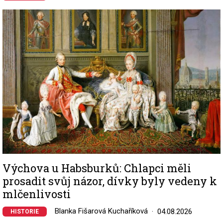
Image
Výchova u Habsburků: Chlapci měli
prosadit svůj názor, dívky byly vedeny k
mlčenlivosti
Blanka Fišarová Kuchaříková
04.08.2026
HISTORIE