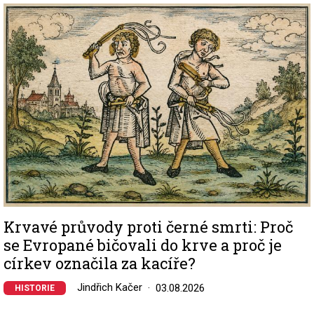
Image
Krvavé průvody proti černé smrti: Proč
se Evropané bičovali do krve a proč je
církev označila za kacíře?
Jindřich Kačer
03.08.2026
HISTORIE