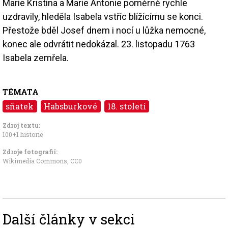
Marie Kristina a Marie Antonie poměrně rychle
uzdravily, hleděla Isabela vstříc blížícímu se konci.
Přestože bděl Josef dnem i nocí u lůžka nemocné,
konec ale odvrátit nedokázal. 23. listopadu 1763
Isabela zemřela.
TÉMATA
sňatek
Habsburkové
18. století
Zdroj textu:
100+1 historie
Zdroje fotografii:
Wikimedia Commons
,
CC0
Další články v sekci