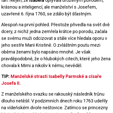
tah. Nejen, že
Isabela
oplývala urozeným původem,
krásnou a inteligencí, ale manželství s Josefem,
uzavřené 6. října 1760, se zdálo být šťastným.
Alespoň na první pohled. Přestože přivedla na svět dvě
dcery, z nichž jedna zemřela krátce po porodu, začala
se svému muži odcizovat a stále více hledala oporu v
jeho sestře Marii Kristině. O zvláštním poutu mezi
oběma ženami bylo napsáno mnohé. Je však
pravděpodobné, že o hlubokých citech, které jeho žena
chovala k Mimi a nikoliv k němu, nevěděl.
TIP:
Manželské strasti Isabelly Parmské a císaře
Josefa II.
Z manželského svazku se rakouský následník trůnu
dlouho netěšil. V podzimních dnech roku 1763 udeřily
na vídeňském dvoře neštovice. Zatímco se princezny