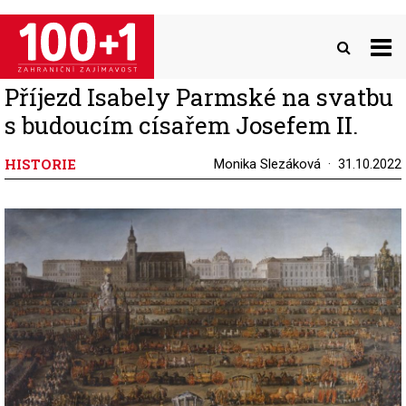
Přejít
k
hlavnímu
obsahu
Příjezd Isabely Parmské na svatbu
s budoucím císařem Josefem II.
HISTORIE
Monika Slezáková
31.10.2022