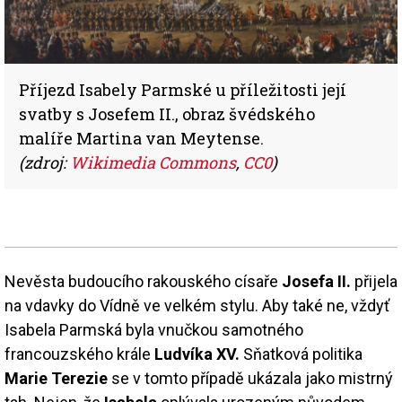
Příjezd Isabely Parmské u příležitosti její
svatby s Josefem II., obraz švédského
malíře Martina van Meytense.
(zdroj:
Wikimedia Commons
,
CC0
)
Nevěsta budoucího rakouského císaře
Josefa II.
přijela
na vdavky do Vídně ve velkém stylu. Aby také ne, vždyť
Isabela Parmská byla vnučkou samotného
francouzského krále
Ludvíka XV.
Sňatková politika
Marie Terezie
se v tomto případě ukázala jako mistrný