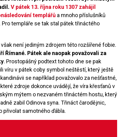
adil.
V pátek 13. října roku 1307 zahájil
pronásledování templářů
a mnoho příslušníků
 Pro templáře se tak stal pátek třináctého
 však není jediným zdrojem této rozšířené fobie.
taří Římané. Pátek ale naopak považovali za
ky
. Prostopášný podtext tohoto dne se pak
ili víru v pátek coby symbol neštěstí, který ještě
kandinávii se například považovalo za nešťastné,
ěkteré zdroje dokonce uvádějí, že víra křesťanů v
erským mýtem o nezvaném třináctém hostu, který
ladně zabil Odinova syna. Třináct čarodějnic,
o přivolat samotného ďábla.