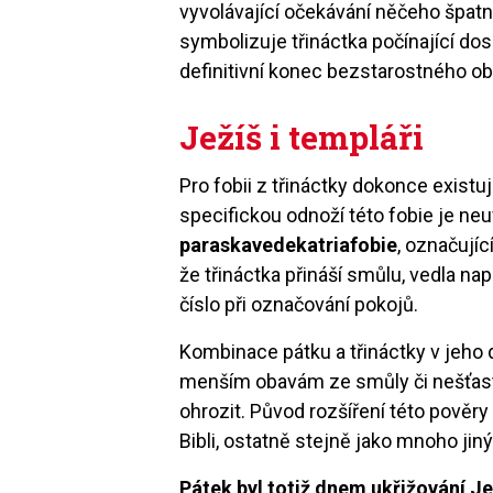
vyvolávající očekávání něčeho špatn
symbolizuje třináctka počínající dos
definitivní konec bezstarostného ob
Ježíš i templáři
Pro fobii z třináctky dokonce exist
specifickou odnoží této fobie je ne
paraskavedekatriafobie
, označujíc
že třináctka přináší smůlu, vedla nap
číslo při označování pokojů.
Kombinace pátku a třináctky v jeho
menším obavám ze smůly či nešťastn
ohrozit. Původ rozšíření této pověr
Bibli, ostatně stejně jako mnoho jin
Pátek byl totiž dnem ukřižování Jež