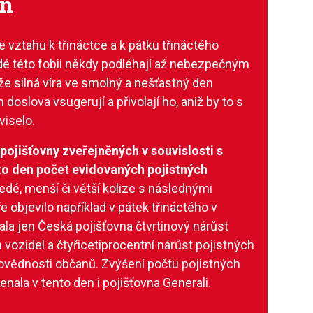
en
e vztahu k třináctce a k pátku třináctého
lidé této fobii někdy podléhají až nebezpečným
 silná víra ve smolný a nešťastný den
 doslova vsugerují a přivolají ho, aniž by to s
viselo.
pojišťovny zveřejněných v souvislosti s
to den počet evidovaných pojistných
edé, menší či větší kolize s následnými
 objevilo například v pátek třináctého v
a jen Česká pojišťovna čtvrtinový nárůst
 vozidel a čtyřicetiprocentní nárůst pojistných
povědnosti občanů. Zvýšení počtu pojistných
nala v tento den i pojišťovna Generali.