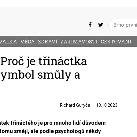
VÁLKA
VĚDA
ZDRAVÍ
ZAJÍMAVOSTI
CESTOVÁNÍ
 Proč je třináctka
symbol smůly a
Richard Guryča
13.10.2023
pátek třináctého je pro mnoho lidí důvodem
 tomu smějí, ale podle psychologů někdy