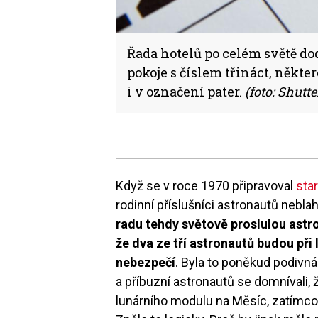
Řada hotelů po celém světě do
pokoje s číslem třináct, někte
i v označení pater.
(foto: Shutte
Když se v roce 1970 připravoval
sta
rodinní příslušníci astronautů nebla
radu tehdy světově proslulou astro
že dva ze tří astronautů budou př
nebezpečí
. Byla to poněkud podivn
a příbuzní astronautů se domnívali, 
lunárního modulu na Měsíc, zatímco 