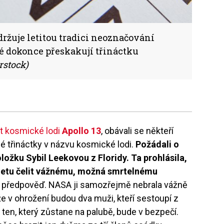
držuje letitou tradici neoznačování
ré dokonce přeskakují třináctku
rstock)
rt kosmické lodi
Apollo 13
, obávali se někteří
hé třináctky v názvu kosmické lodi.
Požádali o
ložku Sybil Leekovou z Floridy. Ta prohlásila,
i letu čelit vážnému, možná smrtelnému
á předpověď. NASA ji samozřejmě nebrala vážně
že v ohrožení budou dva muži, kteří sestoupí z
ten, který zůstane na palubě, bude v bezpečí.