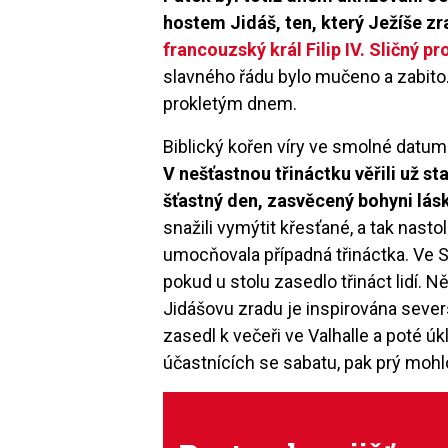
hostem Jidáš, ten, který Ježíše zr
francouzský král Filip IV. Sličný 
slavného řádu bylo mučeno a zabito.
prokletým dnem.
Biblický kořen víry ve smolné datum
V nešťastnou třináctku věřili už s
šťastný den, zasvěcený bohyni lás
snažili vymýtit křesťané, a tak nastol
umocňovala případná třináctka. Ve S
pokud u stolu zasedlo třináct lidí. N
Jidášovu zradu je inspirována sev
zasedl k večeři ve Valhalle a poté úk
účastnících se sabatu, pak prý mohl