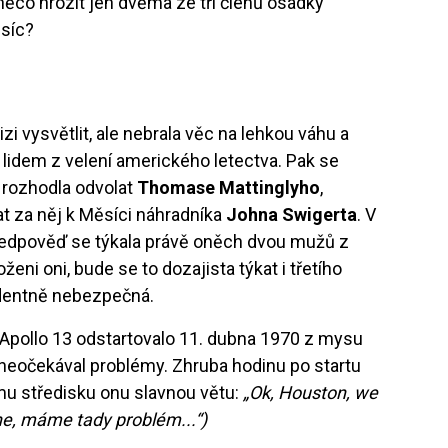
 něco hrozit jen dvěma ze tří členů osádky
ěsíc?
i vysvětlit, ale nebrala věc na lehkou váhu a
lidem z velení amerického letectva. Pak se
 rozhodla odvolat
Thomase Mattinglyho
,
at za něj k Měsíci náhradníka
Johna Swigerta
. V
 předpověď se týkala právě oněch dvou mužů z
ni oni, bude se to dozajista týkat i třetího
identně nebezpečná.
 Apollo 13 odstartovalo 11. dubna 1970 z mysu
u neočekával problémy. Zhruba hodinu po startu
mu středisku onu slavnou větu:
„Ok, Houston, we
e, máme tady problém...“)