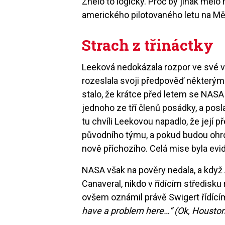
Znělo to logicky. Proč by jinak mělo
amerického pilotovaného letu na M
Strach z třináctky
Leeková nedokázala rozpor ve své viz
rozeslala svoji předpověď některým 
stalo, že krátce před letem se NASA
jednoho ze tří členů posádky, a posl
tu chvíli Leekovou napadlo, že její
původního týmu, a pokud budou ohrože
nově příchozího. Celá mise byla ev
NASA však na pověry nedala, a když
Canaveral, nikdo v řídícím středisk
ovšem oznámil právě Swigert řídící
have a problem here…“ (Ok, Houston