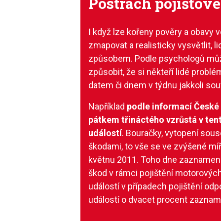
Postrach pojišťov
I když lze kořeny pověry a obavy v
zmapovat a realisticky vysvětlit, 
způsobem. Podle psychologů může
způsobit, že si někteří lidé problém
datem či dnem v týdnu jakkoli sou
Například
podle informací České 
pátkem třináctého vzrůstá v ten
událostí
. Bouračky, vytopení sous
škodami, to vše se ve zvýšené míře
květnu 2011. Toho dne zaznamenal
škod v rámci pojištění motorových
událostí v případech pojištění od
událostí o dvacet procent zazname