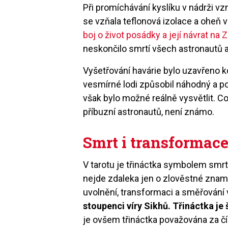
Při promíchávání kyslíku v nádrži vz
se vzňala teflonová izolace a oheň v
boj o život posádky a její návrat na
neskončilo smrtí všech astronautů a
Vyšetřování havárie bylo uzavřeno k
vesmírné lodi způsobil náhodný a p
však bylo možné reálně vysvětlit. C
příbuzní astronautů, není známo.
Smrt i transformac
V tarotu je třináctka symbolem smrti
nejde zdaleka jen o zlověstné zname
uvolnění, transformaci a směřování
stoupenci víry Sikhů. Třináctka je
je ovšem třináctka považována za čí