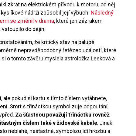
nikl zkrat na elektrickém přívodu k motoru, od něj
 kyslíkové nádrži způsobil její výbuch.
Následný
 Zemi se změnil v drama
, které jen zázrakem
 vstoupilo do dějin.
onstatováním, že kritický stav na palubě
oměrně nepravděpodobný řetězec událostí, které
o si o tomto závěru myslela astroložka Leeková a
e
, ale pokud si kartu s tímto číslem vytáhnete,
ní. Smrt s třináctkou symbolizuje odpoutání,
 vpřed.
Za šťastnou považují třináctku rovněž
 šťastným číslem také v židovské kabale
. Jinak
slo neblahé, nešťastné, symbolizující hrozbu a