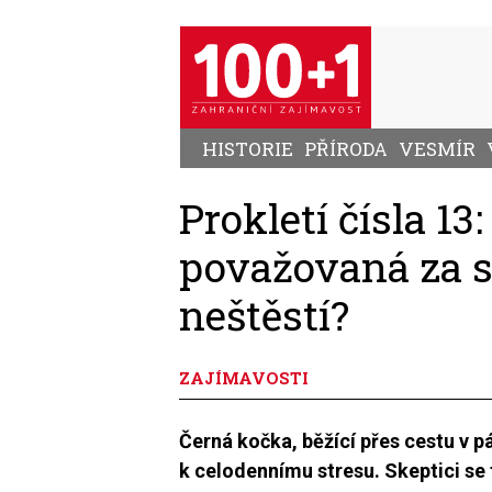
Přejít
k
hlavnímu
obsahu
HISTORIE
PŘÍRODA
VESMÍR
Prokletí čísla 13:
považovaná za 
neštěstí?
ZAJÍMAVOSTI
Černá kočka, běžící přes cestu v 
k celodennímu stresu. Skeptici se