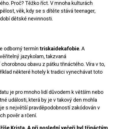
ého. Proč? Těžko říct. V mnoha kulturách
pělost, věk, kdy se s dítěte stává teenager,
dobí dětské nevinnosti.
uje odborný termín
triskaidekafobie
. A
uvěřitelný jazykolam, takzvaná
í chorobnou obavu z pátku třináctého. Víra v to,
říklad některé hotely k tradici vynechávat toto
 datu je pro mnoho lidí důvodem k větším nebo
é události, která by je v takový den mohla
y je s největší pravděpodobností zakódován v
ých pověr a rčení.
íše Krista. A při poslední večeři byl třináctým