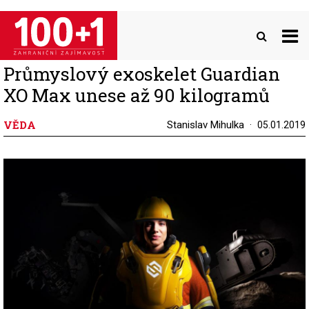
Přejít
k
hlavnímu
obsahu
Průmyslový exoskelet Guardian
XO Max unese až 90 kilogramů
VĚDA
Stanislav Mihulka
05.01.2019