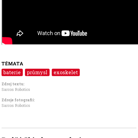
TÉMATA
baterie
průmysl
exoskelet
Zdroj textu:
Sarcos Robotics
Zdroje fotografii:
Sarcos Robotics