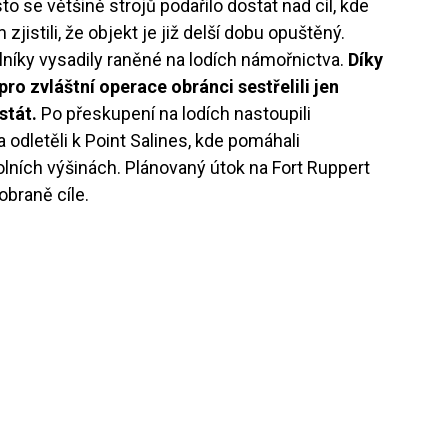
o se většině strojů podařilo dostat nad cíl, kde
zjistili, že objekt je již delší dobu opuštěný.
níky vysadily raněné na lodích námořnictva.
Díky
ro zvláštní operace obránci sestřelili jen
stát.
Po přeskupení na lodích nastoupili
 odletěli k Point Salines, kde pomáhali
olních výšinách. Plánovaný útok na Fort Ruppert
obraně cíle.