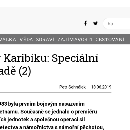
VÁLKA
VĚDA
ZDRAVÍ
ZAJÍMAVOSTI
CESTOVÁNÍ
 Karibiku: Speciální
adě (2)
Petr Sehnálek
18.06.2019
1983 byla prvním bojovým nasazením
ietnamu. Současně se jednalo o premiéru
ch jednotek a společnou operaci sil
letectva a námořnictva s námořní pěchotou,