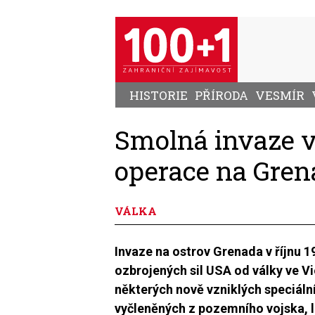
Přejít
k
hlavnímu
obsahu
HISTORIE
PŘÍRODA
VESMÍR
Smolná invaze v
operace na Gren
VÁLKA
Invaze na ostrov Grenada v říjnu 
ozbrojených sil USA od války ve V
některých nově vzniklých speciální
vyčleněných z pozemního vojska, 