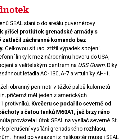
ednotek
lenů SEAL slanilo do areálu guvernérovy
k přišel protiútok grenadské armády s
ý zatlačil záchranné komando bez
y.
Celkovou situaci ztížil výpadek spojení.
lefonní linky k mezinárodnímu hovoru do USA,
pojení s velitelským centrem na
USS Guam
. Díky
áhnout letadla AC-130, A-7 a vrtulníky AH-1.
eli obranný perimetr v těžké palbě kulometů i
in, přičemž měl jeden z amerických
1 protivníků.
Kvečeru se podařilo severně od
 pěchoty s četou tanků M60A1, jež brzy ráno
ůla provázela i útok SEAL na vysílač severně St.
é k přerušení vysílání grenadského rozhlasu,
anům. Ihned po vysazení z helikoptér museli SEAL