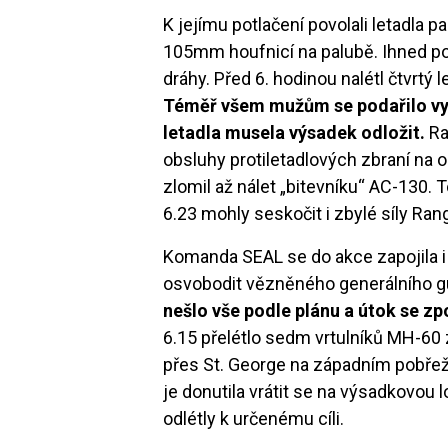
K jejímu potlačení povolali letadla
105mm houfnicí na palubě. Ihned po 
dráhy. Před 6. hodinou nalétl čtvrtý l
Téměř všem mužům se podařilo vysko
letadla musela výsadek odložit.
Ra
obsluhy protiletadlových zbraní na 
zlomil až nálet „bitevníku“ AC-130.
6.23 mohly seskočit i zbylé síly Ran
Komanda SEAL se do akce zapojila i 
osvobodit vězněného generálního g
nešlo vše podle plánu a útok se z
6.15 přelétlo sedm vrtulníků MH-60
přes St. George na západním pobřeží 
je donutila vrátit se na výsadkovou 
odlétly k určenému cíli.