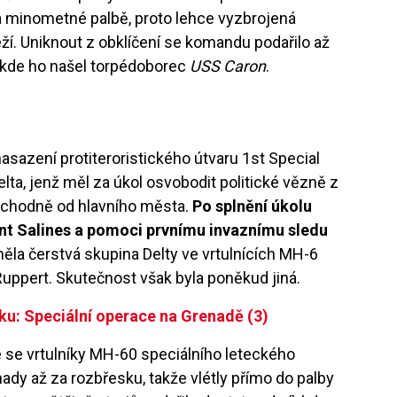
 a minometné palbě, proto lehce vyzbrojená
ží. Uniknout z obklíčení se komandu podařilo až
, kde ho našel torpédoborec
USS Caron
.
asazení protiteroristického útvaru 1st Special
ta, jenž měl za úkol osvobodit politické vězně z
ýchodně od hlavního města.
Po splnění úkolu
oint Salines a pomoci prvnímu invaznímu sledu
la čerstvá skupina Delty ve vrtulnících MH-6
Ruppert. Skutečnost však byla poněkud jiná.
ku: Speciální operace na Grenadě (3)
se vrtulníky MH-60 speciálního leteckého
ady až za rozbřesku, takže vlétly přímo do palby