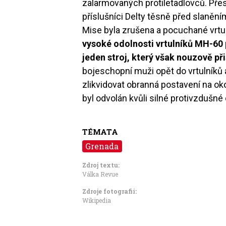
zalarmovaných protiletadlovců. Přest
příslušníci Delty těsně před slaněním 
Mise byla zrušena a pocuchané vrtul
vysoké odolnosti vrtulníků MH-60 p
jeden stroj, který však nouzově při
bojeschopní muži opět do vrtulníků a
zlikvidovat obranná postavení na ok
byl odvolán kvůli silné protivzdušné 
TÉMATA
Grenada
Zdroj textu:
Válka Revue
Zdroje fotografii:
Wikipedia