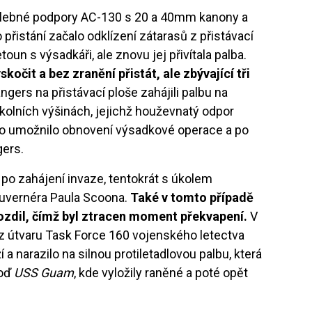
 palebné podpory AC-130 s 20 a 40mm kanony a
přistání začalo odklízení zátarasů z přistávací
etoun s výsadkáři, ale znovu jej přivítala palba.
čit a bez zranění přistát, ale zbývající tři
ngers na přistávací ploše zahájili palbu na
okolních výšinách, jejichž houževnatý odpor
 To umožnilo obnovení výsadkové operace a po
gers.
po zahájení invaze, tentokrát s úkolem
uvernéra Paula Scoona.
Také v tomto případě
pozdil, čímž byl ztracen moment překvapení.
V
 z útvaru Task Force 160 vojenského letectva
a narazilo na silnou protiletadlovou palbu, která
loď
USS Guam
, kde vyložily raněné a poté opět