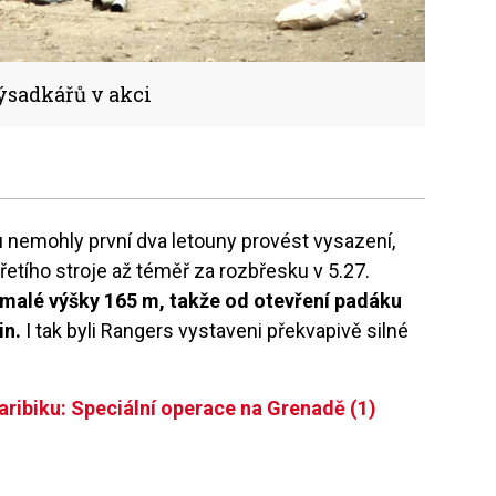
sadkářů v akci
nemohly první dva letouny provést vysazení,
třetího stroje až téměř za rozbřesku v 5.27.
 malé výšky 165 m, takže od otevření padáku
in.
I tak byli Rangers vystaveni překvapivě silné
aribiku: Speciální operace na Grenadě (1)