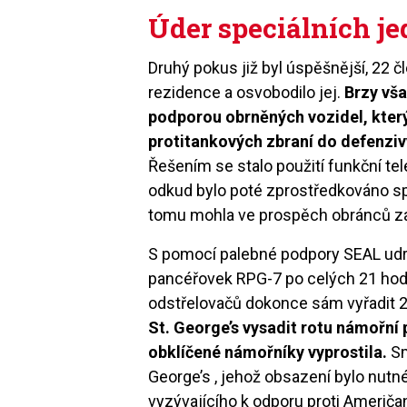
Úder speciálních j
Druhý pokus již byl úspěšnější, 22 č
rezidence a osvobodilo jej.
Brzy vša
podporou obrněných vozidel, kter
protitankových zbraní do defenziv
Řešením se stalo použití funkční te
odkud bylo poté zprostředkováno s
tomu mohla ve prospěch obránců zas
S pomocí palebné podpory SEAL udrž
pancéřovek RPG-7 po celých 21 hod
odstřelovačů dokonce sám vyřadit 2
St. George’s vysadit rotu námořní
obklíčené námořníky vyprostila.
Sm
George’s , jehož obsazení bylo nutn
vyzývajícího k odporu proti Američ