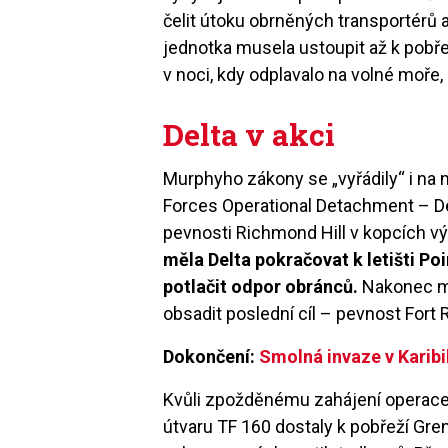
čelit útoku obrněných transportérů
jednotka musela ustoupit až k pobře
v noci, kdy odplavalo na volné moře
Delta v akci
Murphyho zákony se „vyřádily“ i na n
Forces Operational Detachment – Del
pevnosti Richmond Hill v kopcích v
měla Delta pokračovat k letišti P
potlačit odpor obránců.
Nakonec mě
obsadit poslední cíl – pevnost Fort 
Dokončení:
Smolná invaze v Karibi
Kvůli zpožděnému zahájení operace 
útvaru TF 160 dostaly k pobřeží Gren