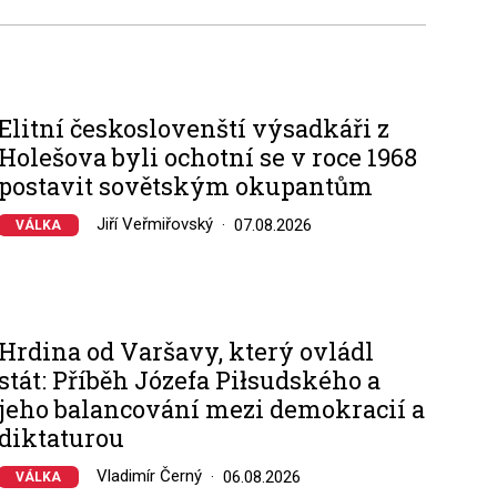
Elitní českoslovenští výsadkáři z
Holešova byli ochotní se v roce 1968
postavit sovětským okupantům
Jiří Veřmiřovský
07.08.2026
VÁLKA
Hrdina od Varšavy, který ovládl
stát: Příběh Józefa Piłsudského a
jeho balancování mezi demokracií a
diktaturou
Vladimír Černý
06.08.2026
VÁLKA