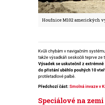
Houfnice M102 amerických vý
Kvůli chybám v navigačním systému 
takže výsadkáři seskočili teprve ze 
Výsadek se uskutečnil z extrémně
do přistání uběhlo pouhých 10 vteř
protiletadlové palbě.
Předchozí část:
Smolná invaze v K
Speciálové na zemi