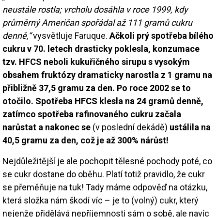
neustále rostla; vrcholu dosáhla v roce 1999, kdy
průměrný Američan spořádal až 111 gramů cukru
denně,“
vysvětluje Faruque.
Ačkoli prý spotřeba bílého
cukru v 70. letech drasticky poklesla, konzumace
tzv. HFCS neboli kukuřičného sirupu s vysokým
obsahem fruktózy dramaticky narostla z 1 gramu na
přibližně 37,5 gramu za den. Po roce 2002 se to
otočilo. Spotřeba HFCS klesla na 24 gramů denně,
zatímco spotřeba rafinovaného cukru začala
narůstat a nakonec se
(v poslední dekádě)
ustálila na
40,5 gramu za den, což je až 300% nárůst!
Nejdůležitější je ale pochopit tělesné pochody poté, co
se cukr dostane do oběhu. Platí totiž pravidlo, že cukr
se přeměňuje na tuk! Tady máme odpověď na otázku,
která složka nám škodí víc – je to (volný) cukr, který
nejenže přidělává nepříjemnosti sám o sobě, ale navíc