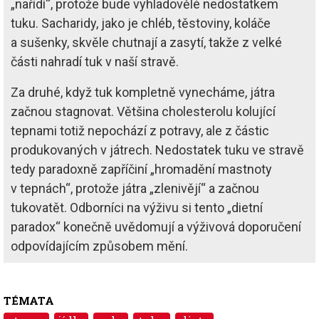
„nařídí“, protože bude vyhladovělé nedostatkem
tuku. Sacharidy, jako je chléb, těstoviny, koláče
a sušenky, skvěle chutnají a zasytí, takže z velké
části nahradí tuk v naší stravě.
Za druhé, když tuk kompletně vynecháme, játra
začnou stagnovat. Většina cholesterolu kolující
tepnami totiž nepochází z potravy, ale z částic
produkovaných v játrech. Nedostatek tuku ve stravě
tedy paradoxně zapříčiní „hromadění mastnoty
v tepnách“, protože játra „zlenivějí“ a začnou
tukovatět. Odborníci na výživu si tento „dietní
paradox“ konečně uvědomují a výživová doporučení
odpovídajícím způsobem mění.
TÉMATA