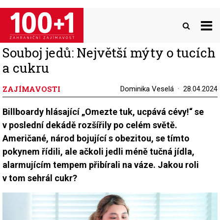
Přejít
k
hlavnímu
obsahu
Souboj jedů: Největší mýty o tucích
a cukru
ZAJÍMAVOSTI
Dominika Veselá
28.04.2024
Billboardy hlásající „Omezte tuk, ucpává cévy!“ se
v poslední dekádě rozšířily po celém světě.
Američané, národ bojující s obezitou, se tímto
pokynem řídili, ale ačkoli jedli méně tučná jídla,
alarmujícím tempem přibírali na váze. Jakou roli
v tom sehrál cukr?