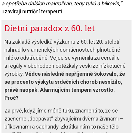
a spotřeba dalších makroživin, tedy tuků a bílkovin,“
uzavírají nutriční terapeuti.
Dietní paradox z 60. let
Na základě výsledků výzkumu z 60. let 20. století
nahradilo v amerických domácnostech plnotučné
mléko odstředěné. Vejce se vyměnila za cereálie
a regály v obchodech obtěžkaly veskrze nízkotučné
výrobky.
Vědce následně nepříjemně šokovalo, že
se procento výskytu srdečních chorob nesnížilo,
právě naopak. Alarmujícím tempem vzrostlo.
Proč?
Za prvé, když jíme méně tuku, znamená to, že se
začneme „docpávat“ zbývajícími dvěma živinami –
bílkovinami a sacharidy. Zkrátka nám to naše tělo