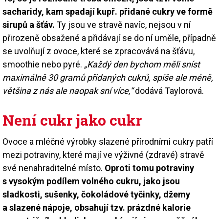
sacharidy, kam spadají kupř. přidané cukry ve formě
sirupů a šťáv.
Ty jsou ve stravě navíc, nejsou v ní
přirozeně obsažené a přidávají se do ní uměle, případně
se uvolňují z ovoce, které se zpracovává na šťávu,
smoothie nebo pyré.
„Každý den bychom měli sníst
maximálně 30 gramů přidaných cukrů, spíše ale méně,
většina z nás ale naopak sní více,“
dodává Taylorová.
Není cukr jako cukr
Ovoce a mléčné výrobky slazené přírodními cukry patří
mezi potraviny, které mají ve výživné (zdravé) stravě
své nenahraditelné místo.
Oproti tomu potraviny
s vysokým podílem volného cukru, jako jsou
sladkosti, sušenky, čokoládové tyčinky, džemy
a slazené nápoje, obsahují tzv. prázdné kalorie