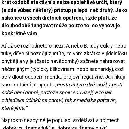
krátkodobě efektivní a nelze spolehlivě určit, který
(a zda vůbec některý) přístup je lepší než druhý. Jako
nakonec u všech dietních opatření, i zde platí, že
dlouhodobě fungovat může pouze to, co vyhovuje
konkrétně vám
.
Ať už se rozhodnete omezit A, nebo B, tedy cukry, nebo
tuky, dříve či později zjistíte, že vám zkrátka v jídelníčku
chybějí a vy je (často nevědomky) začnete nahrazovat
něčím jiným (typicky bílkovinami nebo sacharidy), což
se v dlouhodobém měřítku projeví negativně. Jak říkají
sami nutriční terapeuti:
„Postavit tyto dvě složky proti
sobě není dobré, protože spolu souvisejí, a to jak
z hlediska účinků na zdraví, tak z hlediska potravin,
které jíme.“
Naprosto nezbytné je populaci vzdělávat v pojmech
„dobrý vs. špatný tuk“ a „dobrý vs. špatný cukr“.