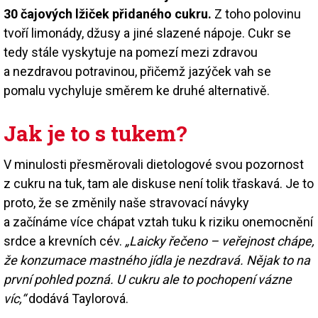
30 čajových lžiček přidaného cukru.
Z toho polovinu
tvoří limonády, džusy a jiné slazené nápoje. Cukr se
tedy stále vyskytuje na pomezí mezi zdravou
a nezdravou potravinou, přičemž jazýček vah se
pomalu vychyluje směrem ke druhé alternativě.
Jak je to s tukem?
V minulosti přesměrovali dietologové svou pozornost
z cukru na tuk, tam ale diskuse není tolik třaskavá. Je to
proto, že se změnily naše stravovací návyky
a začínáme více chápat vztah tuku k riziku onemocnění
srdce a krevních cév.
„Laicky řečeno – veřejnost chápe,
že konzumace mastného jídla je nezdravá. Nějak to na
první pohled pozná. U cukru ale to pochopení vázne
víc,“
dodává Taylorová.