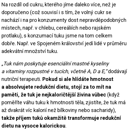
Na rozdíl od cukru, kterého jíme daleko více, než je
doporučeno (což souvisí i s tím, že volný cukr se
nachází i na pro konzumenty dost nepravděpodobných
místech, např. v chlebu, cereáliích nebo rajském
protlaku), s konzumací tuku jsme na tom celkem
dobře. Např. ve Spojeném království jedí lidé v průměru
adekvátní množství tuku.
„Tuk nám poskytuje esenciální mastné kyseliny
a vitaminy rozpustné v tucích, včetně A, D a E,“
dodávají
nutriční terapeuti.
Pokud si ale hlídáte hmotnost
a absolvujete redukční dietu, stojí za to mít na
paměti, že tuk je nejkaloričtější živina vůbec
(když
poměříte váhu tuku k hmotnosti těla, zjistíte, že tuk má
až dvakrát víc kalorií než bílkoviny nebo sacharidy),
takže příjem tuků okamžitě transformuje redukční
dietu na vysoce kalorickou
.