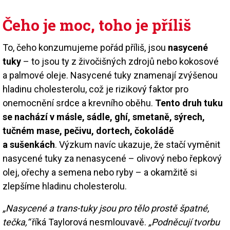
Čeho je moc, toho je příliš
To, čeho konzumujeme pořád příliš, jsou
nasycené
tuky
– to jsou ty z živočišných zdrojů nebo kokosové
a palmové oleje. Nasycené tuky znamenají zvýšenou
hladinu cholesterolu, což je rizikový faktor pro
onemocnění srdce a krevního oběhu.
Tento druh tuku
se nachází v másle, sádle, ghí, smetaně, sýrech,
tučném mase, pečivu, dortech, čokoládě
a sušenkách
. Výzkum navíc ukazuje, že stačí vyměnit
nasycené tuky za nenasycené – olivový nebo řepkový
olej, ořechy a semena nebo ryby – a okamžitě si
zlepšíme hladinu cholesterolu.
„Nasycené a trans-tuky jsou pro tělo prostě špatné,
tečka,“
říká Taylorová nesmlouvavě.
„Podněcují tvorbu