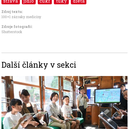
strava
jídlo
cukr
tuky
dieta
Zdroj textu:
100+1 zázraky medicíny
Zdroje fotografii:
Shutterstock
Další články v sekci
Image