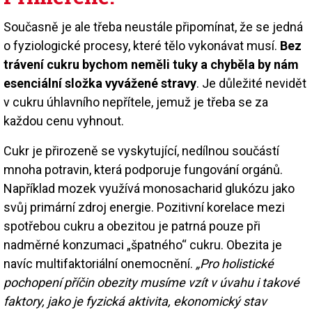
Současně je ale třeba neustále připomínat, že se jedná
o fyziologické procesy, které tělo vykonávat musí.
Bez
trávení cukru bychom neměli tuky a chyběla by nám
esenciální složka vyvážené stravy
. Je důležité nevidět
v cukru úhlavního nepřítele, jemuž je třeba se za
každou cenu vyhnout.
Cukr je přirozeně se vyskytující, nedílnou součástí
mnoha potravin, která podporuje fungování orgánů.
Například mozek využívá monosacharid glukózu jako
svůj primární zdroj energie. Pozitivní korelace mezi
spotřebou cukru a obezitou je patrná pouze při
nadměrné konzumaci „špatného“ cukru. Obezita je
navíc multifaktoriální onemocnění.
„Pro holistické
pochopení příčin obezity musíme vzít v úvahu i takové
faktory, jako je fyzická aktivita, ekonomický stav