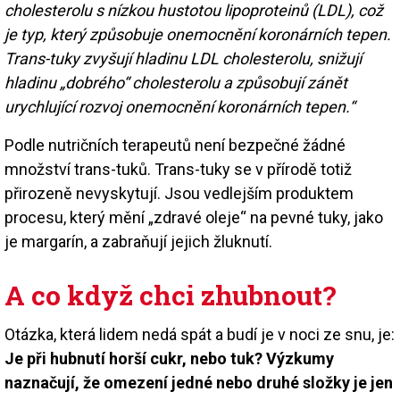
cholesterolu s nízkou hustotou lipoproteinů (LDL), což
je typ, který způsobuje onemocnění koronárních tepen.
Trans-tuky zvyšují hladinu LDL cholesterolu, snižují
hladinu „dobrého“ cholesterolu a způsobují zánět
urychlující rozvoj onemocnění koronárních tepen.“
Podle nutričních terapeutů není bezpečné žádné
množství trans-tuků. Trans-tuky se v přírodě totiž
přirozeně nevyskytují. Jsou vedlejším produktem
procesu, který mění „zdravé oleje“ na pevné tuky, jako
je margarín, a zabraňují jejich žluknutí.
A co když chci zhubnout?
Otázka, která lidem nedá spát a budí je v noci ze snu, je:
Je při hubnutí horší cukr, nebo tuk? Výzkumy
naznačují, že omezení jedné nebo druhé složky je jen