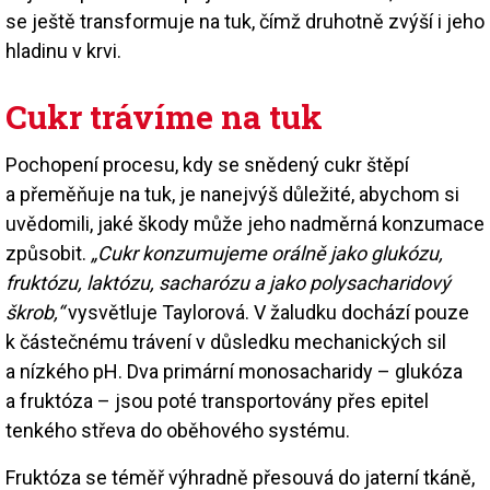
se ještě transformuje na tuk, čímž druhotně zvýší i jeho
hladinu v krvi.
Cukr trávíme na tuk
Pochopení procesu, kdy se snědený cukr štěpí
a přeměňuje na tuk, je nanejvýš důležité, abychom si
uvědomili, jaké škody může jeho nadměrná konzumace
způsobit.
„Cukr konzumujeme orálně jako glukózu,
fruktózu, laktózu, sacharózu a jako polysacharidový
škrob,“
vysvětluje Taylorová. V žaludku dochází pouze
k částečnému trávení v důsledku mechanických sil
a nízkého pH. Dva primární monosacharidy – glukóza
a fruktóza – jsou poté transportovány přes epitel
tenkého střeva do oběhového systému.
Fruktóza se téměř výhradně přesouvá do jaterní tkáně,