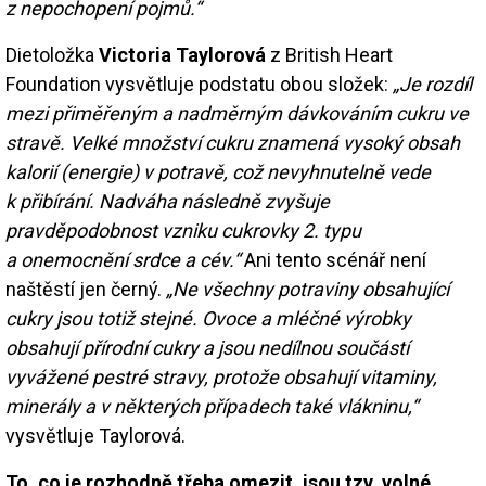
z nepochopení pojmů.“
Dietoložka
Victoria Taylorová
z British Heart
Foundation vysvětluje podstatu obou složek:
„Je rozdíl
mezi přiměřeným a nadměrným dávkováním cukru ve
stravě. Velké množství cukru znamená vysoký obsah
kalorií (energie) v potravě, což nevyhnutelně vede
k přibírání. Nadváha následně zvyšuje
pravděpodobnost vzniku cukrovky 2. typu
a onemocnění srdce a cév.“
Ani tento scénář není
naštěstí jen černý.
„Ne všechny potraviny obsahující
cukry jsou totiž stejné. Ovoce a mléčné výrobky
obsahují přírodní cukry a jsou nedílnou součástí
vyvážené pestré stravy, protože obsahují vitaminy,
minerály a v některých případech také vlákninu,“
vysvětluje Taylorová.
To, co je rozhodně třeba omezit, jsou tzv. volné