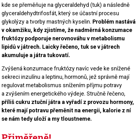
kde se přeměňuje na glyceraldehyd (tuk) a následně
glyceraldehydtrifosfát, který se účastní procesu
glykolýzy a tvorby mastných kyselin.
Problém nastává
v okamžiku, kdy zjistíme, že nadměrná konzumace
fruktózy podporuje nerovnováhu v metabolismu
lipidů v játrech. Laicky řečeno, tuk se v játrech
akumuluje a játra tukovatí.
Zvýšená konzumace fruktózy navíc vede ke snížené
sekreci inzulínu a leptinu, hormonů, jež správně mají
regulovat metabolismus snížením příjmu potravy
a zvýšením energetického výdeje. Stručně řečeno,
příliš cukru ztuční játra a vyřadí z provozu hormony,
které mají potravu přeměnit na energii, kalorie z ní
se nám tedy uloží a my tloustneme.
Přiměřeně!