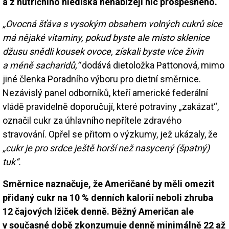
a z nutričního hlediska nenabízejí nic prospěšného.
„Ovocná šťáva s vysokým obsahem volných cukrů sice
má nějaké vitaminy, pokud byste ale místo sklenice
džusu snědli kousek ovoce, získali byste více živin
a méně sacharidů,“
dodává dietoložka Pattonová, mimo
jiné členka Poradního výboru pro dietní směrnice.
Nezávislý panel odborníků, kteří americké federální
vládě pravidelně doporučují, které potraviny „zakázat“,
označil cukr za úhlavního nepřítele zdravého
stravování. Opřel se přitom o výzkumy, jež ukázaly, že
„cukr je pro srdce ještě horší než nasycený (špatný)
tuk“.
Směrnice naznačuje, že Američané by měli omezit
přidaný cukr na 10 % denních kalorií neboli zhruba
12 čajových lžiček denně. Běžný Američan ale
v současné době zkonzumuje denně minimálně 22 až