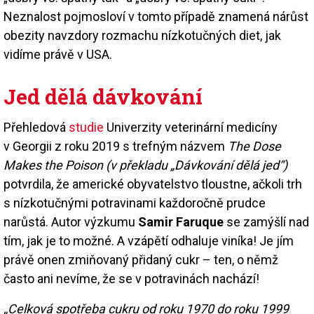
Neznalost pojmosloví v tomto případě znamená nárůst
obezity navzdory rozmachu nízkotučných diet, jak
vidíme právě v USA.
Jed dělá dávkování
Přehledová
studie
Univerzity veterinární medicíny
v Georgii z roku 2019 s trefným názvem
The Dose
Makes the Poison (v překladu „Dávkování dělá jed“)
potvrdila, že americké obyvatelstvo tloustne, ačkoli trh
s nízkotučnými potravinami každoročně prudce
narůstá. Autor výzkumu
Samir Faruque
se zamýšlí nad
tím, jak je to možné. A vzápětí odhaluje viníka! Je jím
právě onen zmiňovaný přidaný cukr – ten, o němž
často ani nevíme, že se v potravinách nachází!
„Celková spotřeba cukru od roku 1970 do roku 1999