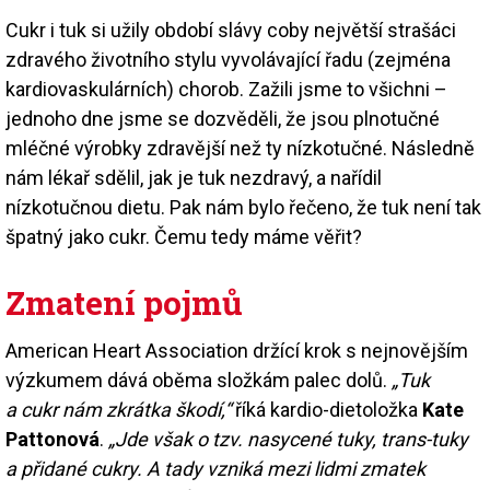
Cukr i tuk si užily období slávy coby největší strašáci
zdravého životního stylu vyvolávající řadu (zejména
kardiovaskulárních) chorob. Zažili jsme to všichni –
jednoho dne jsme se dozvěděli, že jsou plnotučné
mléčné výrobky zdravější než ty nízkotučné. Následně
nám lékař sdělil, jak je tuk nezdravý, a nařídil
nízkotučnou dietu. Pak nám bylo řečeno, že tuk není tak
špatný jako cukr. Čemu tedy máme věřit?
Zmatení pojmů
American Heart Association držící krok s nejnovějším
výzkumem dává oběma složkám palec dolů.
„Tuk
a cukr nám zkrátka škodí,“
říká kardio-dietoložka
Kate
Pattonová
.
„Jde však o tzv. nasycené tuky, trans-tuky
a přidané cukry. A tady vzniká mezi lidmi zmatek