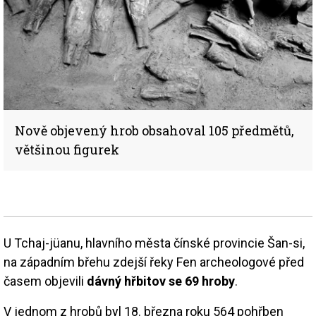
Nově objevený hrob obsahoval 105 předmětů,
většinou figurek
U Tchaj-jüanu, hlavního města čínské provincie Šan-si,
na západním břehu zdejší řeky Fen archeologové před
časem objevili
dávný hřbitov se 69 hroby
.
V jednom z hrobů byl 18. března roku 564 pohřben