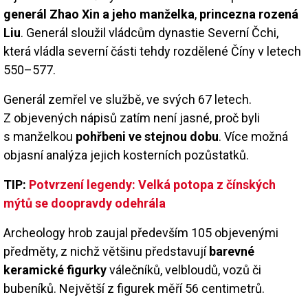
generál Zhao Xin a jeho manželka
,
princezna rozená
Liu
. Generál sloužil vládcům dynastie Severní Čchi,
která vládla severní části tehdy rozdělené Číny v letech
550–577.
Generál zemřel ve službě, ve svých 67 letech.
Z objevených nápisů zatím není jasné, proč byli
s manželkou
pohřbeni ve stejnou dobu
. Více možná
objasní analýza jejich kosterních pozůstatků.
TIP:
Potvrzení legendy: Velká potopa z čínských
mýtů se doopravdy odehrála
Archeology hrob zaujal především 105 objevenými
předměty, z nichž většinu představují
barevné
keramické figurky
válečníků, velbloudů, vozů či
bubeníků. Největší z figurek měří 56 centimetrů.