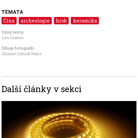
TÉMATA
Čína
archeologie
hrob
keramika
Zdroj textu:
Live Science
Zdroje fotografii:
Chinese Cultural Relics
Další články v sekci
Image