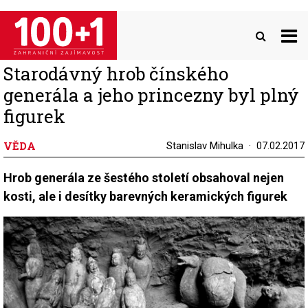
Přejít
k
hlavnímu
obsahu
Starodávný hrob čínského
generála a jeho princezny byl plný
figurek
VĚDA
Stanislav Mihulka
07.02.2017
Hrob generála ze šestého století obsahoval nejen
kosti, ale i desítky barevných keramických figurek