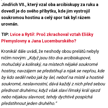
Jindřich VII., který vzal oba arcibiskupy za ruku a
dovedl je do svého příbytku, kde jim vystrojil
soukromou hostinu a celý spor tak byl rázem
urovnán.
TIP:
Lvice a Rytíř: Proč zkrachoval vztah Elišky
Přemyslovny a Jana Lucemburského?
Kronikář dále uvádí, že neshody obou prelátů nebyly
ničím novým:
„Když jsou tito dva arcibiskupové,
mohučský a kolínský, na místech nějaké soukromé
hostiny, navzájem se předstihují a nijak se nepřou, kde
by kdo seděl nebo jak by šel, neboť na místě a hostině
soukromé, neslavnostní, dává každý z nich před sebou
přednost druhému; když však slaví římský král sjezd
nebo nějakou slavnost, tehdy dychtivě pospíchá
předstihnout jeden druhého.“