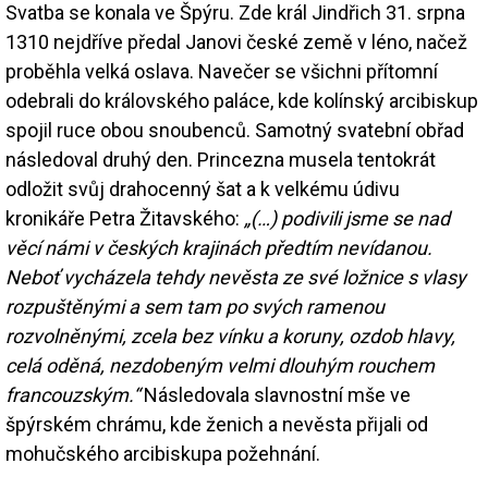
Svatba se konala ve Špýru. Zde král Jindřich 31. srpna
1310 nejdříve předal Janovi české země v léno, načež
proběhla velká oslava. Navečer se všichni přítomní
odebrali do královského paláce, kde kolínský arcibiskup
spojil ruce obou snoubenců. Samotný svatební obřad
následoval druhý den. Princezna musela tentokrát
odložit svůj drahocenný šat a k velkému údivu
kronikáře Petra Žitavského:
„(…) podivili jsme se nad
věcí námi v českých krajinách předtím nevídanou.
Neboť vycházela tehdy nevěsta ze své ložnice s vlasy
rozpuštěnými a sem tam po svých ramenou
rozvolněnými, zcela bez vínku a koruny, ozdob hlavy,
celá oděná, nezdobeným velmi dlouhým rouchem
francouzským.“
Následovala slavnostní mše ve
špýrském chrámu, kde ženich a nevěsta přijali od
mohučského arcibiskupa požehnání.