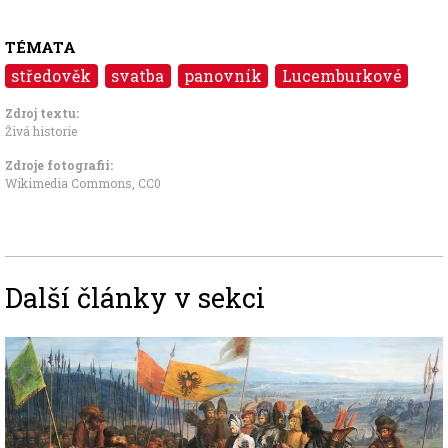
TÉMATA
středověk
svatba
panovník
Lucemburkové
Zdroj textu:
Živá historie
Zdroje fotografii:
Wikimedia Commons
,
CC0
Další články v sekci
Image