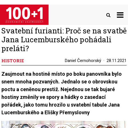
Přejít
k
hlavnímu
obsahu
Svatební furianti: Proč se na svatbě
Jana Lucemburského pohádali
preláti?
HISTORIE
Daniel Černohorský
28.11.2021
Zaujmout na hostině místo po boku panovníka bylo
snem mnoha pozvaných. Jednalo se o obrovskou
poctu a ceněnou prestiž. Nejednou se tak bujaré
hostiny změnily ve spory a hádky o zasedací
pořádek, jako tomu hrozilo u svatební tabule Jana
Lucemburského a Elišky Přemyslovny