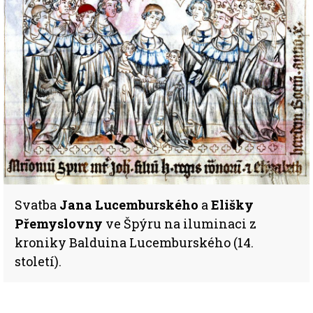
Svatba
Jana Lucemburského
a
Elišky
Přemyslovny
ve Špýru na iluminaci z
kroniky Balduina Lucemburského (14.
století).