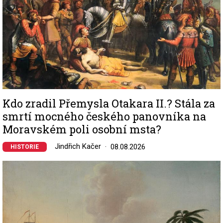
Kdo zradil Přemysla Otakara II.? Stála za
smrtí mocného českého panovníka na
Moravském poli osobní msta?
Jindřich Kačer
08.08.2026
HISTORIE
Image