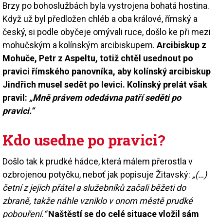
Brzy po bohoslužbách byla vystrojena bohatá hostina.
Když už byl předložen chléb a oba králové, římský a
český, si podle obyčeje omývali ruce, došlo ke při mezi
mohučským a kolínským arcibiskupem.
Arcibiskup z
Mohuče, Petr z Aspeltu, totiž chtěl usednout po
pravici římského panovníka, aby kolínský arcibiskup
Jindřich musel sedět po levici. Kolínský prelát však
pravil:
„Mně právem odedávna patří seděti po
pravici.“
Kdo usedne po pravici?
Došlo tak k prudké hádce, která málem přerostla v
ozbrojenou potyčku, neboť jak popisuje Žitavský:
„(…)
četní z jejich přátel a služebníků začali běžeti do
zbraně, takže náhle vzniklo v onom městě prudké
pobouření.“
Naštěstí se do celé situace vložil sám