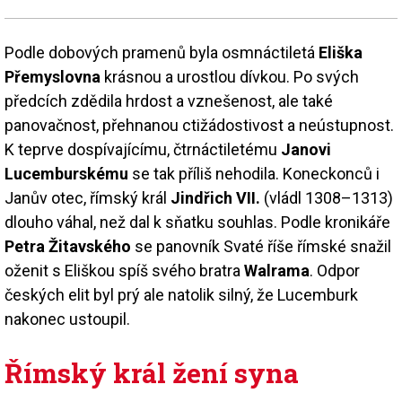
Podle dobových pramenů byla osmnáctiletá
Eliška
Přemyslovna
krásnou a urostlou dívkou. Po svých
předcích zdědila hrdost a vznešenost, ale také
panovačnost, přehnanou ctižádostivost a neústupnost.
K teprve dospívajícímu, čtrnáctiletému
Janovi
Lucemburskému
se tak příliš nehodila. Koneckonců i
Janův otec, římský král
Jindřich VII.
(vládl 1308–1313)
dlouho váhal, než dal k sňatku souhlas. Podle kronikáře
Petra Žitavského
se panovník Svaté říše římské snažil
oženit s Eliškou spíš svého bratra
Walrama
. Odpor
českých elit byl prý ale natolik silný, že Lucemburk
nakonec ustoupil.
Římský král žení syna