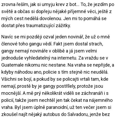
zrovna řeším, jak si umyju krev z bot… To, že jezdím po
světě a občas si dopřeju nějaké příjemné věci, ještě z
mých cest nedělá dovolenou. Jen mi to pomáhá se
dostat přes traumatizující zážitky.
Navíc se mi později ozval jeden novinář, že už o mně
členové toho gangu vědí. Fakt jsem dostal strach,
gangy nemají novináře v oblibě a já jsem velmi
jednoduše vyhledatelný na internetu. Za vraždu se v
Guatemale nikomu nic nestane. Na vraha se nepřijde, a
kdyby náhodou ano, policie s tím stejně nic neudělá.
Všichni se bojí, a pokud by se policajti vrtali tam, kde
nemají, prostě by je gangy postřílely, protože jsou
mocnější. A mě prý několikrát viděli se záchranáři i s
policií, takže jsem nechtěl jen tak čekat na nájemného
vraha. Byl jsem úplně paranoidní, už ten večer jsem si
zkoušel najít nějaký autobus do Salvadoru, jenže bez