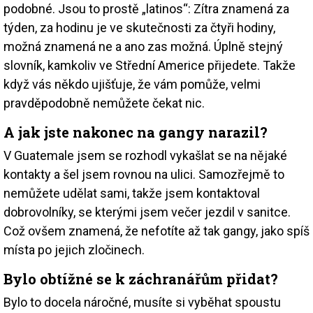
podobné. Jsou to prostě „latinos“: Zítra znamená za
týden, za hodinu je ve skutečnosti za čtyři hodiny,
možná znamená ne a ano zas možná. Úplně stejný
slovník, kamkoliv ve Střední Americe přijedete. Takže
když vás někdo ujišťuje, že vám pomůže, velmi
pravděpodobně nemůžete čekat nic.
A jak jste nakonec na gangy narazil?
V Guatemale jsem se rozhodl vykašlat se na nějaké
kontakty a šel jsem rovnou na ulici. Samozřejmě to
nemůžete udělat sami, takže jsem kontaktoval
dobrovolníky, se kterými jsem večer jezdil v sanitce.
Což ovšem znamená, že nefotíte až tak gangy, jako spíš
místa po jejich zločinech.
Bylo obtížné se k záchranářům přidat?
Bylo to docela náročné, musíte si vyběhat spoustu