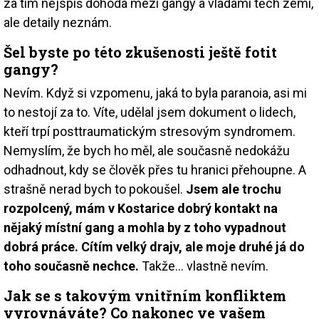
za tím nejspíš dohoda mezi gangy a vládami těch zemí,
ale detaily neznám.
Šel byste po této zkušenosti ještě fotit
gangy?
Nevím. Když si vzpomenu, jaká to byla paranoia, asi mi
to nestojí za to. Víte, udělal jsem dokument o lidech,
kteří trpí posttraumatickým stresovým syndromem.
Nemyslím, že bych ho měl, ale současně nedokážu
odhadnout, kdy se člověk přes tu hranici přehoupne. A
strašně nerad bych to pokoušel.
Jsem ale trochu
rozpolcený, mám v Kostarice dobrý kontakt na
nějaký místní gang a mohla by z toho vypadnout
dobrá práce. Cítím velký drajv, ale moje druhé já do
toho současně nechce.
Takže… vlastně nevím.
Jak se s takovým vnitřním konfliktem
vyrovnáváte? Co nakonec ve vašem