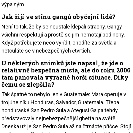
výpalným.
Jak žijí ve stínu gangů obyčejní lidé?
Není to tak, že by se neustále klepali strachy. Gangy
všichni respektují a prostě se jim nemotají pod nohy.
Když potřebujete něco vyřídit, chodíte za světla a
netouláte se v nebezpečných čtvrtích.
U některých snímků jste napsal, že jde o
relativně bezpečná místa, ale do roku 2006
tam panovala výrazně horší situace. Díky
čemu se zlepšila?
Tak špatné to nebylo jen v Guatemale: Mara operuje v
trojúhelníku Honduras, Salvador, Guatemala. Třeba
honduraské San Pedro Sula a Ategusi Galpa tehdy
představovaly nejnebezpečnější ghetta na světě.
Dneska už je San Pedro Sula až na čtrnácté příčce. Stojí