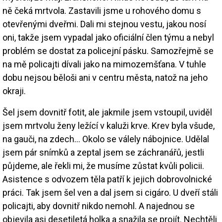
ně čeká mrtvola. Zastavili jsme u rohového domu s
otevřenými dveřmi. Dali mi stejnou vestu, jakou nosí
oni, takže jsem vypadal jako oficiální člen týmu a nebyl
problém se dostat za policejní pásku. Samozřejmě se
na mě policajti dívali jako na mimozemšťana. V tuhle
dobu nejsou běloši ani v centru města, natož na jeho
okraji.
Šel jsem dovnitř fotit, ale jakmile jsem vstoupil, uviděl
jsem mrtvolu ženy ležící v kaluži krve. Krev byla všude,
na gauči, na zdech… Okolo se válely nábojnice. Udělal
jsem pár snímků a zeptal jsem se záchranářů, jestli
půjdeme, ale řekli mi, že musíme zůstat kvůli policii.
Asistence s odvozem těla patří k jejich dobrovolnické
práci. Tak jsem šel ven a dal jsem si cigáro. U dveří stáli
policajti, aby dovnitř nikdo nemohl. A najednou se
objevila asi desetiletá holka a snažila se projít. Nechtěli