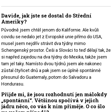
Davide, jak jste se dostal do Střední
Ameriky?
Původně jsem chtěl jenom do Kalifornie. Ale kvůli
covidu se nedalo jet z Evropské unie přímo do USA,
musel jsem nejdřív strávit dva týdny mimo
Schengenský prostor. Češi a Slováci to teď dělají tak, že
si napřed zajedou na dva týdny do Mexika, takže jsem
tam jel taky. Namísto dvou týdnů jsem ale nakonec
zůstal čtyřicet dnů a pak jsem se úplně spontánně
přesunul do Guatemaly, potom do Salvadoru a
Hondurasu.
Přijde mi, že jsou rozhodnutí jen málokdy
„spontánní“. Většinou spočívá v jejich
jádru něco, co vás k nim přiměje. O co šlo