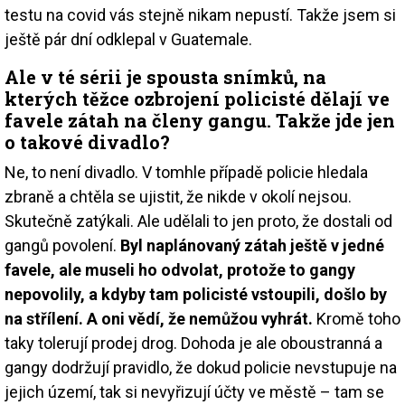
testu na covid vás stejně nikam nepustí. Takže jsem si
ještě pár dní odklepal v Guatemale.
Ale v té sérii je spousta snímků, na
kterých těžce ozbrojení policisté dělají ve
favele zátah na členy gangu. Takže jde jen
o takové divadlo?
Ne, to není divadlo. V tomhle případě policie hledala
zbraně a chtěla se ujistit, že nikde v okolí nejsou.
Skutečně zatýkali. Ale udělali to jen proto, že dostali od
gangů povolení.
Byl naplánovaný zátah ještě v jedné
favele, ale museli ho odvolat, protože to gangy
nepovolily, a kdyby tam policisté vstoupili, došlo by
na střílení. A oni vědí, že nemůžou vyhrát.
Kromě toho
taky tolerují prodej drog. Dohoda je ale oboustranná a
gangy dodržují pravidlo, že dokud policie nevstupuje na
jejich území, tak si nevyřizují účty ve městě – tam se