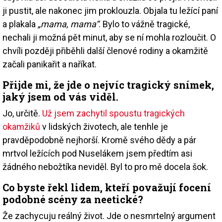
ji pustit, ale nakonec jim proklouzla. Objala tu ležící paní
a plakala
„mama, mama“
. Bylo to vážně tragické,
nechali ji možná pět minut, aby se ní mohla rozloučit. O
chvíli později přiběhli další členové rodiny a okamžitě
začali panikařit a naříkat.
Přijde mi, že jde o nejvíc tragický snímek,
jaký jsem od vás viděl.
Jo, určitě.
Už jsem zachytil spoustu tragických
okamžiků
v lidských životech, ale tenhle je
pravděpodobně nejhorší. Kromě svého dědy a pár
mrtvol ležících pod Nuselákem jsem předtím asi
žádného nebožtíka neviděl. Byl to pro mě docela šok.
Co byste řekl lidem, kteří považují focení
podobné scény za neetické?
Že zachycuju reálný život. Jde o nesmrtelný argument