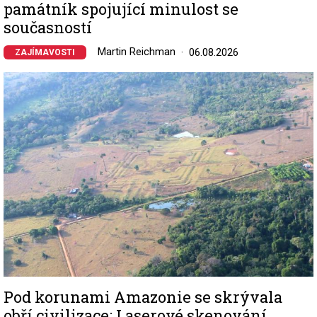
památník spojující minulost se
současností
Martin Reichman
06.08.2026
ZAJÍMAVOSTI
Image
Pod korunami Amazonie se skrývala
obří civilizace: Laserové skenování