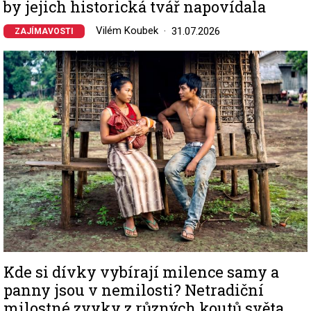
by jejich historická tvář napovídala
Vilém Koubek
31.07.2026
ZAJÍMAVOSTI
Image
Kde si dívky vybírají milence samy a
panny jsou v nemilosti? Netradiční
milostné zvyky z různých koutů světa