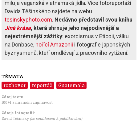
miluje veganská vietnamská jídla. Více fotoreportáží
Davida Těšínského najdete na webu
tesinskyphoto.com
.
Nedávno představil svou knihu
Jiná krása
, která shrnuje jeho nejpodivnější a
nejextrémnější zážitky
: exorcismus v Etiopii, válku
na Donbase,
hořící Amazonii
i fotografie japonských
byznysmenů, kteří omdlévají z pracovního vytížení.
TÉMATA
rozhovor
reportáž
Guatemala
Zdroj textu:
100+1 zahraniční zajímavost
Zdroje fotografii:
David Těšínský
(se souhlasem k publikování)