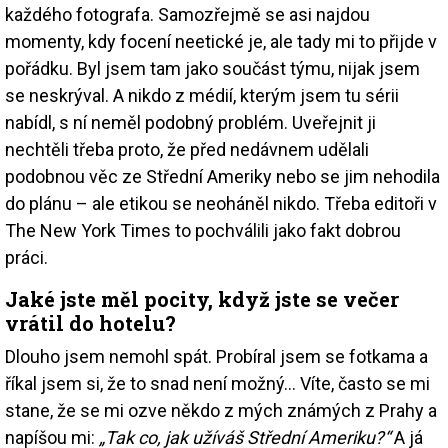
každého fotografa. Samozřejmě se asi najdou
momenty, kdy focení neetické je, ale tady mi to přijde v
pořádku. Byl jsem tam jako součást týmu, nijak jsem
se neskrýval. A nikdo z médií, kterým jsem tu sérii
nabídl, s ní neměl podobný problém. Uveřejnit ji
nechtěli třeba proto, že před nedávnem udělali
podobnou věc ze Střední Ameriky nebo se jim nehodila
do plánu – ale etikou se neoháněl nikdo. Třeba editoři v
The New York Times to pochválili jako fakt dobrou
práci.
Jaké jste měl pocity, když jste se večer
vrátil do hotelu?
Dlouho jsem nemohl spát. Probíral jsem se fotkama a
říkal jsem si, že to snad není možný… Víte, často se mi
stane, že se mi ozve někdo z mých známých z Prahy a
napíšou mi:
„Tak co, jak užíváš Střední Ameriku?“
A já