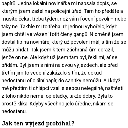
papírů. Jedna lokální novinářka mi napsala dopis, se
kterým jsem zašel na policejní úřad. Tam ho předáte a
musíte čekat třeba týden, než vám focení povolí – nebo
taky ne. Takhle mi to třeba už jednou vyhořelo, když
jsem chtěl ve vězení fotit členy gangů. Nicméně jsem
dostal tip na novináře, který už povolení měl, s tím že se
můžu přidat. Tak jsem k těm záchranářům dorazil,
jenže on ne. Ale když už jsem tam byl, řekli mi, ať se
přidám. Byl jsem s nimi na dvou výjezdech, ale před
třetím jim to vedení zakázalo s tím, že dokud
nedostanu oficiální papír, do sanitky nemůžu. A i když
mě předtím ti chlápci vzali s sebou nelegálně, naštěstí
z toho nikdo neměl opletačky, takže dobrý. Byla to
prostě klika. Kdyby všechno jelo úředně, nikam se
nedostanu.
Jak ten výjezd probíhal?