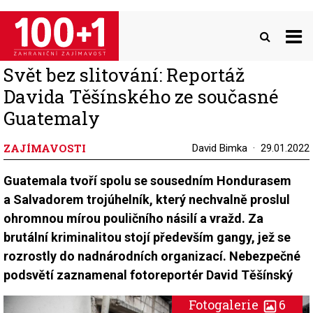
Přejít
k
hlavnímu
obsahu
Svět bez slitování: Reportáž
Davida Těšínského ze současné
Guatemaly
ZAJÍMAVOSTI
David Bimka
29.01.2022
Guatemala tvoří spolu se sousedním Hondurasem
a Salvadorem trojúhelník, který nechvalně proslul
ohromnou mírou pouličního násilí a vražd. Za
brutální kriminalitou stojí především gangy, jež se
rozrostly do nadnárodních organizací. Nebezpečné
podsvětí zaznamenal fotoreportér David Těšínský
Fotogalerie
6