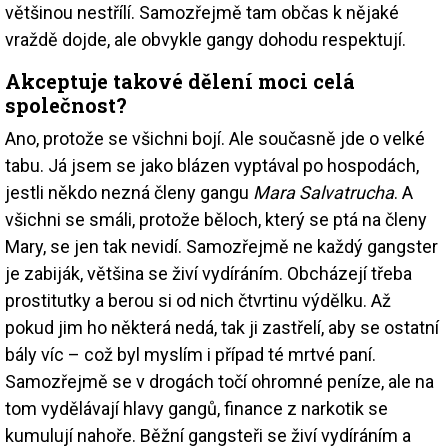
většinou nestřílí. Samozřejmě tam občas k nějaké
vraždě dojde, ale obvykle gangy dohodu respektují.
Akceptuje takové dělení moci celá
společnost?
Ano, protože se všichni bojí. Ale současně jde o velké
tabu. Já jsem se jako blázen vyptával po hospodách,
jestli někdo nezná členy gangu
Mara Salvatrucha
. A
všichni se smáli, protože běloch, který se ptá na členy
Mary, se jen tak nevidí. Samozřejmě ne každý gangster
je zabiják, většina se živí vydíráním. Obcházejí třeba
prostitutky a berou si od nich čtvrtinu výdělku. Až
pokud jim ho některá nedá, tak ji zastřelí, aby se ostatní
bály víc – což byl myslím i případ té mrtvé paní.
Samozřejmě se v drogách točí ohromné peníze, ale na
tom vydělávají hlavy gangů, finance z narkotik se
kumulují nahoře. Běžní gangsteři se živí vydíráním a