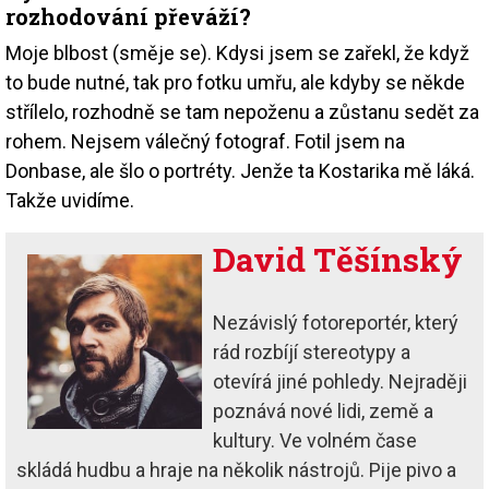
rozhodování převáží?
Moje blbost (směje se). Kdysi jsem se zařekl, že když
to bude nutné, tak pro fotku umřu, ale kdyby se někde
střílelo, rozhodně se tam nepoženu a zůstanu sedět za
rohem. Nejsem válečný fotograf. Fotil jsem na
Donbase, ale šlo o portréty. Jenže ta Kostarika mě láká.
Takže uvidíme.
David Těšínský
Nezávislý fotoreportér, který
rád rozbíjí stereotypy a
otevírá jiné pohledy. Nejraději
poznává nové lidi, země a
kultury. Ve volném čase
skládá hudbu a hraje na několik nástrojů. Pije pivo a