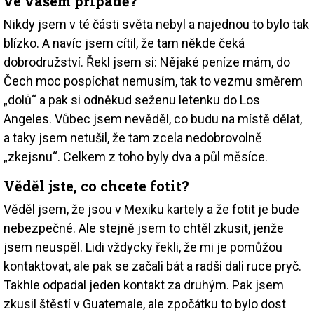
ve vašem případě?
Nikdy jsem v té části světa nebyl a najednou to bylo tak
blízko. A navíc jsem cítil, že tam někde čeká
dobrodružství. Řekl jsem si: Nějaké peníze mám, do
Čech moc pospíchat nemusím, tak to vezmu směrem
„dolů“ a pak si odněkud seženu letenku do Los
Angeles. Vůbec jsem nevěděl, co budu na místě dělat,
a taky jsem netušil, že tam zcela nedobrovolně
„zkejsnu“. Celkem z toho byly dva a půl měsíce.
Věděl jste, co chcete fotit?
Věděl jsem, že jsou v Mexiku kartely a že fotit je bude
nebezpečné. Ale stejně jsem to chtěl zkusit, jenže
jsem neuspěl. Lidi vždycky řekli, že mi je pomůžou
kontaktovat, ale pak se začali bát a radši dali ruce pryč.
Takhle odpadal jeden kontakt za druhým. Pak jsem
zkusil štěstí v Guatemale, ale zpočátku to bylo dost