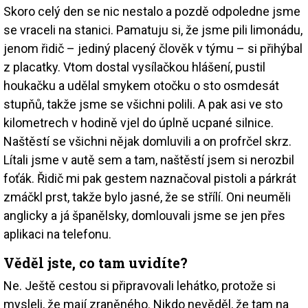
Skoro celý den se nic nestalo a pozdě odpoledne jsme
se vraceli na stanici. Pamatuju si, že jsme pili limonádu,
jenom řidič – jediný placený člověk v týmu – si přihýbal
z placatky. Vtom dostal vysílačkou hlášení, pustil
houkačku a udělal smykem otočku o sto osmdesát
stupňů, takže jsme se všichni polili. A pak asi ve sto
kilometrech v hodině vjel do úplně ucpané silnice.
Naštěstí se všichni nějak domluvili a on profrčel skrz.
Lítali jsme v autě sem a tam, naštěstí jsem si nerozbil
foťák. Řidič mi pak gestem naznačoval pistoli a párkrát
zmáčkl prst, takže bylo jasné, že se střílí. Oni neuměli
anglicky a já španělsky, domlouvali jsme se jen přes
aplikaci na telefonu.
Věděl jste, co tam uvidíte?
Ne. Ještě cestou si připravovali lehátko, protože si
mysleli, že mají zraněného. Nikdo nevěděl, že tam na