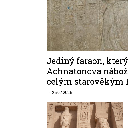
Jediný faraon, kter
Achnatonova nábože
celým starověkým
25.07.2026
Image