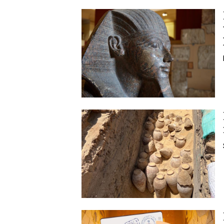
Image
Image
Image