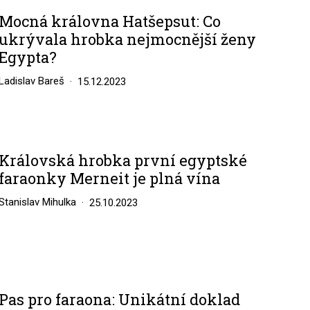
Mocná královna Hatšepsut: Co
ukrývala hrobka nejmocnější ženy
Egypta?
Ladislav Bareš
15.12.2023
Královská hrobka první egyptské
faraonky Merneit je plná vína
Stanislav Mihulka
25.10.2023
Pas pro faraona: Unikátní doklad