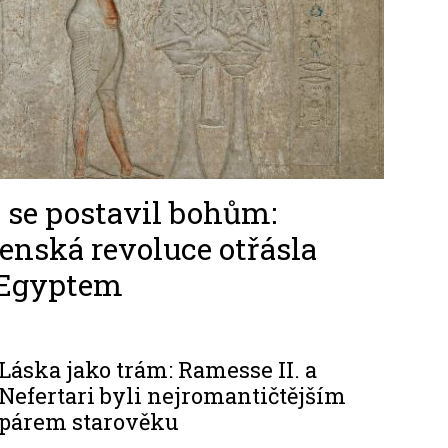
ý se postavil bohům:
nská revoluce otřásla
 Egyptem
Láska jako trám: Ramesse II. a
Nefertari byli nejromantičtějším
párem starověku