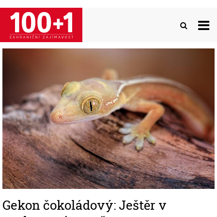
Přejít
k
hlavnímu
obsahu
Image
Gekon čokoládový: Ještěr v