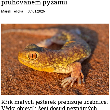
pruhovaném pyžamu
Marek Telička
07.01.2026
Image
Křik malých ještěrek přepisuje učebnice:
Vědci objevili šest dosud neznámých