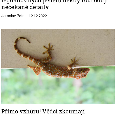
leguánovitých ještěrů někdy rozhodují
nečekané detaily
Jaroslav Petr
12.12.2022
Image
Přímo vzhůru! Vědci zkoumají