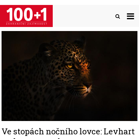
Přejít
k
hlavnímu
obsahu
Image
Ve stopách nočního lovce: Levhart