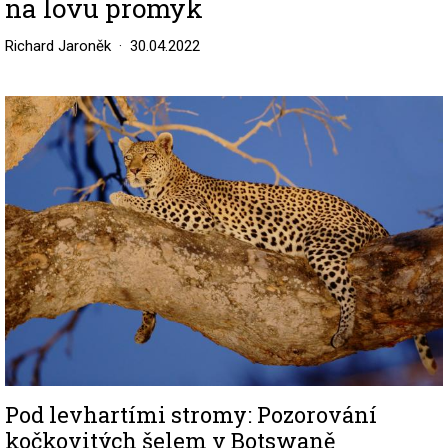
na lovu promyk
Richard Jaroněk
30.04.2022
Image
Pod levhartími stromy: Pozorování
kočkovitých šelem v Botswaně