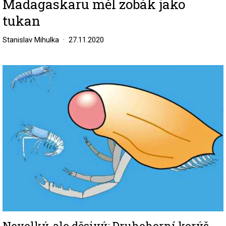
Madagaskaru měl zobák jako
tukan
Stanislav Mihulka
27.11.2020
Image
Nevelký, ale děsivý: Druhohorní korýš