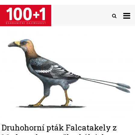
Přejít
k
hlavnímu
obsahu
Image
Druhohorní pták Falcatakely z