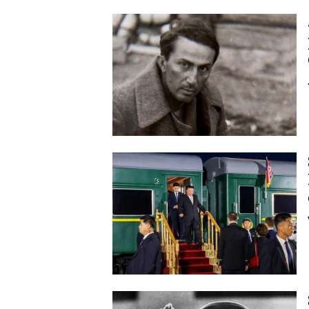
Image
Image
Image