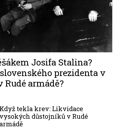
šákem Josifa Stalina?
oslovenského prezidenta v
v Rudé armádě?
Když tekla krev: Likvidace
vysokých důstojníků v Rudé
armádě