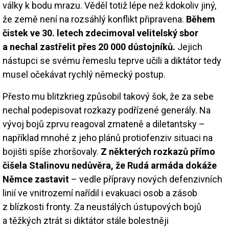
války k bodu mrazu. Věděl totiž lépe než kdokoliv jiný,
že země není na rozsáhlý konflikt připravena.
Během
čistek ve 30. letech zdecimoval velitelský sbor
a nechal zastřelit přes 20 000 důstojníků.
Jejich
nástupci se svému řemeslu teprve učili a diktátor tedy
musel očekávat rychlý německý postup.
Přesto mu blitzkrieg způsobil takový šok, že za sebe
nechal podepisovat rozkazy podřízené generály. Na
vývoj bojů zprvu reagoval zmateně a diletantsky –
například mnohé z jeho plánů protiofenziv situaci na
bojišti spíše zhoršovaly.
Z některých rozkazů přímo
čišela Stalinovu nedůvěra, že Rudá armáda dokáže
Němce zastavit
– vedle přípravy nových defenzivních
linií ve vnitrozemí nařídil i evakuaci osob a zásob
z blízkosti fronty. Za neustálých ústupových bojů
a těžkých ztrát si diktátor stále bolestněji