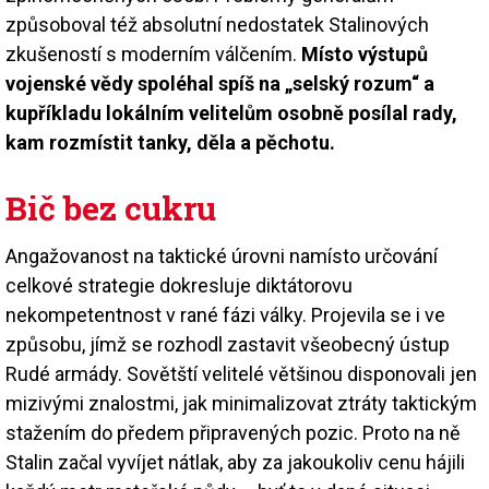
způsoboval též absolutní nedostatek Stalinových
zkušeností s moderním válčením.
Místo výstupů
vojenské vědy spoléhal spíš na „selský rozum“ a
kupříkladu lokálním velitelům osobně posílal rady,
kam rozmístit tanky, děla a pěchotu.
Bič bez cukru
Angažovanost na taktické úrovni namísto určování
celkové strategie dokresluje diktátorovu
nekompetentnost v rané fázi války. Projevila se i ve
způsobu, jímž se rozhodl zastavit všeobecný ústup
Rudé armády. Sovětští velitelé většinou disponovali jen
mizivými znalostmi, jak minimalizovat ztráty taktickým
stažením do předem připravených pozic. Proto na ně
Stalin začal vyvíjet nátlak, aby za jakoukoliv cenu hájili