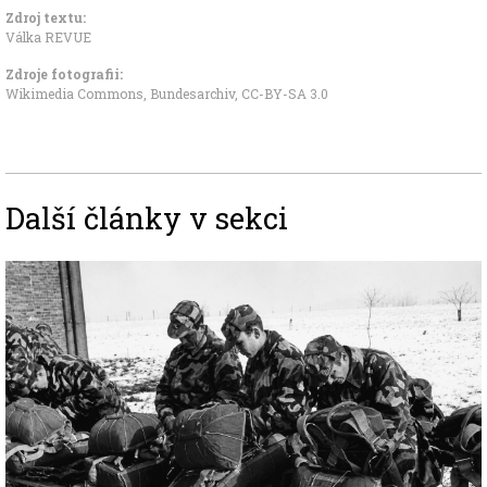
Zdroj textu:
Válka REVUE
Zdroje fotografii:
Wikimedia Commons, Bundesarchiv
,
CC-BY-SA 3.0
Další články v sekci
Image