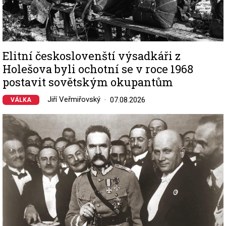
Elitní českoslovenští výsadkáři z
Holešova byli ochotní se v roce 1968
postavit sovětským okupantům
Jiří Veřmiřovský
07.08.2026
VÁLKA
Image