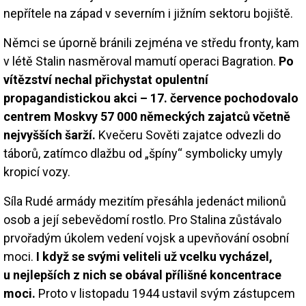
nepřítele na západ v severním i jižním sektoru bojiště.
Němci se úporně bránili zejména ve středu fronty, kam
v létě Stalin nasměroval mamutí operaci Bagration.
Po
vítězství nechal přichystat opulentní
propagandistickou akci – 17. července pochodovalo
centrem Moskvy 57 000 německých zajatců včetně
nejvyšších šarží.
Kvečeru Sověti zajatce odvezli do
táborů, zatímco dlažbu od „špíny“ symbolicky umyly
kropicí vozy.
Síla Rudé armády mezitím přesáhla jedenáct milionů
osob a její sebevědomí rostlo. Pro Stalina zůstávalo
prvořadým úkolem vedení vojsk a upevňování osobní
moci.
I když se svými veliteli už vcelku vycházel,
u nejlepších z nich se obával přílišné koncentrace
moci.
Proto v listopadu 1944 ustavil svým zástupcem