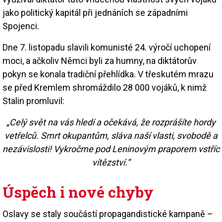
jako politický kapitál při jednáních se západními
Spojenci.
Dne 7. listopadu slavili komunisté 24. výročí uchopení
moci, a ačkoliv Němci byli za humny, na diktátorův
pokyn se konala tradiční přehlídka. V třeskutém mrazu
se před Kremlem shromáždilo 28 000 vojáků, k nimž
Stalin promluvil:
„Celý svět na vás hledí a očekává, že rozprášíte hordy
vetřelců. Smrt okupantům, sláva naší vlasti, svobodě a
nezávislosti! Vykročme pod Leninovým praporem vstříc
vítězství.“
Úspěch i nové chyby
Oslavy se staly součástí propagandistické kampaně –