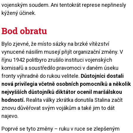
vojenským soudem. Ani tentokrát represe nepřinesly
kýžený účinek.
Bod obratu
Bylo zjevné, že místo sázky na brzké vítězství
vynucené násilím musejí přijít organizační změny. V
říjnu 1942 politbyro zrušilo instituci vojenských
komisařů a soustředilo pravomoci v daném úseku
fronty výhradně do rukou velitele.
Důstojníci dostali
nová privilegia včetně osobních pomocníků a několik
nejvyšších důstojníků diktátor ocenil maršálskou
hodností.
Realita války zkrátka donutila Stalina začít
znovu důvěřovat svým vojákům a také jim to dát
najevo.
Poprvé se tyto změny – ruku v ruce se zlepšeným