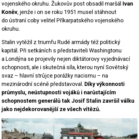
vojenského okruhu. Žukovův post obsadil maršál
Ivan
Koněv
, jenže i on se roku 1951 musel stáhnout
do ústraní coby velitel Příkarpatského vojenského
okruhu.
Stalin vytěžil z triumfu Rudé armády též politický
kapitál. Při setkáních s představiteli Washingtonu
a Londýna se projevily nejen diktátorovy vyjednávací
schopnosti, ale i skutečná síla, kterou nyní Sovětský
svaz – hlavní strůjce porážky nacismu – na
mezinárodní scéně představoval.
Díky výkonnosti
průmyslu, neústupnosti vojáků i narůstajícím
schopnostem generálů tak Josif Stalin završil válku
jako nejdekorovanější ze všech vítězů.
Image