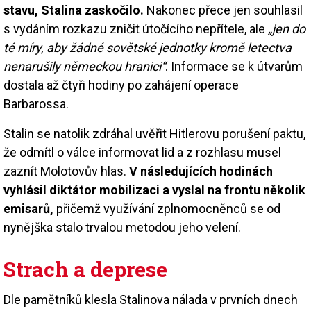
stavu, Stalina zaskočilo.
Nakonec přece jen souhlasil
s vydáním rozkazu zničit útočícího nepřítele, ale
„jen do
té míry, aby žádné sovětské jednotky kromě letectva
nenarušily německou hranici“
. Informace se k útvarům
dostala až čtyři hodiny po zahájení operace
Barbarossa.
Stalin se natolik zdráhal uvěřit Hitlerovu porušení paktu,
že odmítl o válce informovat lid a z rozhlasu musel
zaznít Molotovův hlas.
V následujících hodinách
vyhlásil diktátor mobilizaci a vyslal na frontu několik
emisarů,
přičemž využívání zplnomocněnců se od
nynějška stalo trvalou metodou jeho velení.
Strach a deprese
Dle pamětníků klesla Stalinova nálada v prvních dnech