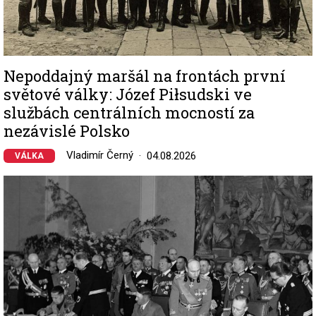
Nepoddajný maršál na frontách první
světové války: Józef Piłsudski ve
službách centrálních mocností za
nezávislé Polsko
Vladimír Černý
04.08.2026
VÁLKA
Image