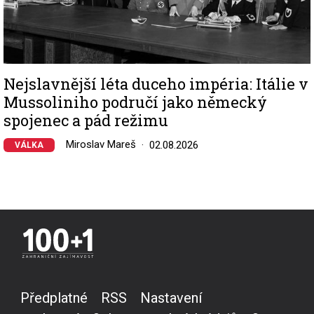
Nejslavnější léta duceho impéria: Itálie v
Mussoliniho područí jako německý
spojenec a pád režimu
Miroslav Mareš
02.08.2026
VÁLKA
Předplatné
RSS
Nastavení