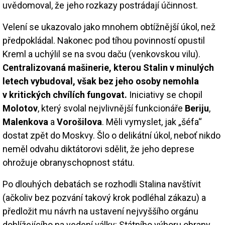
uvědomoval, že jeho rozkazy postrádají účinnost.
Velení se ukazovalo jako mnohem obtížnější úkol, než
předpokládal. Nakonec pod tíhou povinností opustil
Kreml a uchýlil se na svou daču (venkovskou vilu).
Centralizovaná mašinerie, kterou Stalin v minulých
letech vybudoval, však bez jeho osoby nemohla
v kritických chvílích fungovat.
Iniciativy se chopil
Molotov
, který svolal nejvlivnější funkcionáře
Beriju
,
Malenkova
a
Vorošilova
. Měli vymyslet, jak „šéfa“
dostat zpět do Moskvy. Šlo o delikátní úkol, neboť nikdo
neměl odvahu diktátorovi sdělit, že jeho deprese
ohrožuje obranyschopnost státu.
Po dlouhých debatách se rozhodli Stalina navštívit
(ačkoliv bez pozvání takový krok podléhal zákazu) a
předložit mu návrh na ustavení nejvyššího orgánu
dohlížejícího na vedení války: Státního výboru obrany