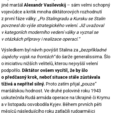
jiné maršál
Alexandr Vasilevskij
– sám velmi schopný
vojevůdce a kritik mnoha diktátorových rozhodnutí
z první fáze války:
„Po Stalingradu a Kursku se Stalin
povznesl do výše strategického velení. Již uvažoval
v kategoriích moderního vedení války a vyznal se
v otázkách přípravy i realizace operací.“
Výsledkem byl návrh povýšit Stalina za
„bezpříkladné
úspěchy vojsk na frontách“
do šarže generalissima. Šlo
o iniciativu nižších velitelů, kterou nejvyšší velení
podpořilo.
Diktátor ovšem vycítil, že by šlo
o předčasný krok, neboť situace stále zůstávala
tíživá a nepřítel silný.
Proto zatím přijal „pouze“
maršálskou hodnost. Ve druhé polovině roku 1943
uskutečnila Rudá armáda operace na Ukrajině či Krymu
a v listopadu osvobodila Kyjev. Během prvních pěti
měsíců následujícího roku zatlačili rudoarmějci