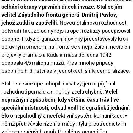
selhání obrany v prvních dnech invaze. Stal se jím
velitel Západního frontu generál Dmitrij Pavlov,
jehož zatkli a zastřelili.
Novou Stalinovu rozhodnost
potvrdil i fakt, že od nynějška opět rozkazy podepisoval
osobně. I když organizační novinky představovaly krok
správným směrem, na frontě se v nejbližších měsících
projevily pramálo a Rudá armáda do ledna 1942
odepsala 4,5 milionu mužů. Přes mnohé případy
osobního hrdinství se v jednotkách šířila demoralizace.
Stalin se sice opět chopil iniciativy, jenže přijímal
rozhodnutí pomalu a mnohdy zcela chybně.
Velel
nepružným způsobem, kdy většinu času trávil ve
speciální místnosti, odkud vedl telegrafická jednání.
Šlo o nepohodlný a neefektivní systém komunikace, v
němž přetrvávalo řízení armády i týlu prostřednictvím
zplnomocněných osob. Problémy generálům