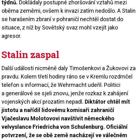
týdnů.
Dokládaly postupné zhoršování vztahů mezi
oběma zeměmi, ovšem k invazi zatím nedošlo. A Stalin
se harašením zbraní v pohraničí nechtěl dostat do
situace, z níž by Sovětský svaz mohl vzejít jako
agresor.
Stalin zaspal
Další události nicméně daly Timošenkovi a Žukovovi za
pravdu. Kolem třetí hodiny ráno se v Kremlu rozdrnčel
telefon s informací, že Wehrmacht udeřil. Politici
a generálové se sjeli znovu, jenže rozkaz k zahájení
vojenských akcí prozatím nepadl.
Diktátor chtěl mít
jistotu a nařídil lidovému komisaři zahraničí
Vjačeslavu Molotovovi navštívit německého
velvyslance Friedricha von Schulenburg. Oficiální
potvrzení, že se obě země nacházejí ve válečném