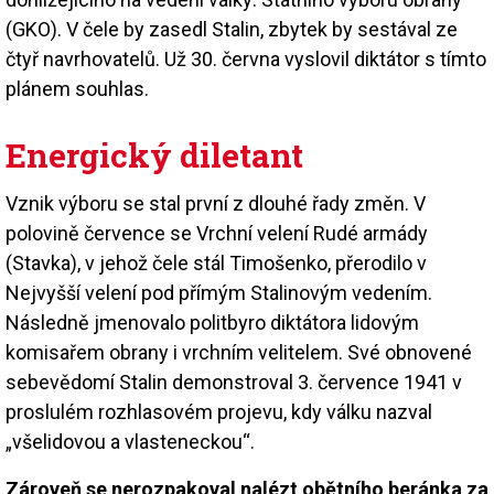
(GKO). V čele by zasedl Stalin, zbytek by sestával ze
čtyř navrhovatelů. Už 30. června vyslovil diktátor s tímto
plánem souhlas.
Energický diletant
Vznik výboru se stal první z dlouhé řady změn. V
polovině července se Vrchní velení Rudé armády
(Stavka), v jehož čele stál Timošenko, přerodilo v
Nejvyšší velení pod přímým Stalinovým vedením.
Následně jmenovalo politbyro diktátora lidovým
komisařem obrany i vrchním velitelem. Své obnovené
sebevědomí Stalin demonstroval 3. července 1941 v
proslulém rozhlasovém projevu, kdy válku nazval
„všelidovou a vlasteneckou“.
Zároveň se nerozpakoval nalézt obětního beránka za