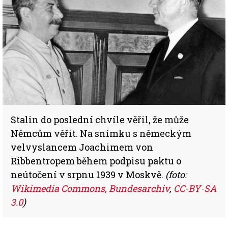
Stalin do poslední chvíle věřil, že může
Němcům věřit. Na snímku s německým
velvyslancem Joachimem von
Ribbentropem během podpisu paktu o
neútočení v srpnu 1939 v Moskvě.
(foto:
Wikimedia Commons, Bundesarchiv
,
CC-BY-SA
3.0
)