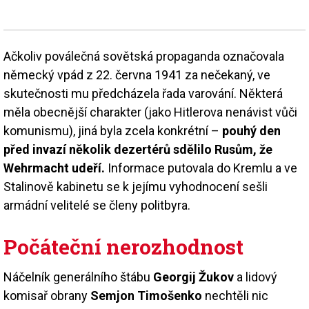
Ačkoliv poválečná sovětská propaganda označovala
německý vpád z 22. června 1941 za nečekaný, ve
skutečnosti mu předcházela řada varování. Některá
měla obecnější charakter (jako Hitlerova nenávist vůči
komunismu), jiná byla zcela konkrétní –
pouhý den
před invazí několik dezertérů sdělilo Rusům, že
Wehrmacht udeří.
Informace putovala do Kremlu a ve
Stalinově kabinetu se k jejímu vyhodnocení sešli
armádní velitelé se členy politbyra.
Počáteční nerozhodnost
Náčelník generálního štábu
Georgij Žukov
a lidový
komisař obrany
Semjon Timošenko
nechtěli nic