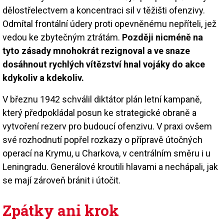
dělostřelectvem a koncentraci sil v těžišti ofenzivy.
Odmítal frontální údery proti opevněnému nepříteli, jež
vedou ke zbytečným ztrátám.
Později nicméně na
tyto zásady mnohokrát rezignoval a ve snaze
dosáhnout rychlých vítězství hnal vojáky do akce
kdykoliv a kdekoliv.
V březnu 1942 schválil diktátor plán letní kampaně,
který předpokládal posun ke strategické obraně a
vytvoření rezerv pro budoucí ofenzivu. V praxi ovšem
své rozhodnutí popřel rozkazy o přípravě útočných
operací na Krymu, u Charkova, v centrálním směru i u
Leningradu. Generálové kroutili hlavami a nechápali, jak
se mají zároveň bránit i útočit.
Zpátky ani krok