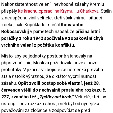
Nekonzistentnost velení i nevhodné zásahy Kremlu
přispěly
ke krachu operací na Krymu i u Charkova
. Stalin
z neúspěchu vinil velitele, kteří však vnímali situaci
zcela jinak. Kupříkladu maršál
Konstantin
Rokossovskij
v pamětech napsal, že
příčina letní
porážky z roku 1942 spočívala v zopakování chyb
vrchního velení z počátku konfliktu.
Místo, aby se jednotky postupně stahovaly na
připravené linie, Moskva požadovala nové a nové
protiútoky. V jižní části bojiště se německá převaha
stala natolik výraznou, že diktátor vycítil nutnost
zásahu.
Opět zvolil postup sobě vlastní, jenž 28.
července vtělil do nechvalně proslulého rozkazu č.
227, zvaného též
„Zpátky ani krok!“
Velitelé, kteří by
ustoupili bez rozkazu shora, měli být od nynějška
považováni za zločince a zodpovídat se před