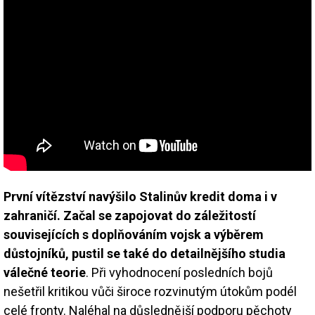
První vítězství navýšilo Stalinův kredit doma i v
zahraničí. Začal se zapojovat do záležitostí
souvisejících s doplňováním vojsk a výběrem
důstojníků, pustil se také do detailnějšího studia
válečné teorie
. Při vyhodnocení posledních bojů
nešetřil kritikou vůči široce rozvinutým útokům podél
celé fronty. Naléhal na důslednější podporu pěchoty