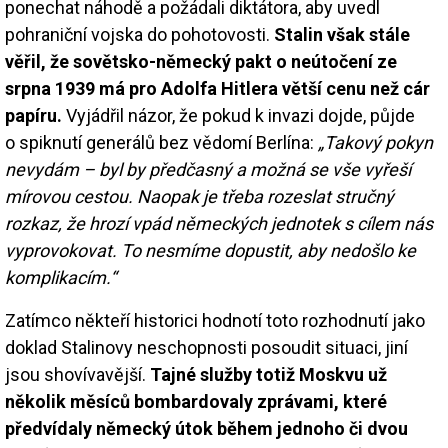
ponechat náhodě a požádali diktátora, aby uvedl
pohraniční vojska do pohotovosti.
Stalin však stále
věřil, že sovětsko-německý pakt o neútočení ze
srpna 1939 má pro Adolfa Hitlera větší cenu než cár
papíru.
Vyjádřil názor, že pokud k invazi dojde, půjde
o spiknutí generálů bez vědomí Berlína:
„Takový pokyn
nevydám – byl by předčasný a možná se vše vyřeší
mírovou cestou. Naopak je třeba rozeslat stručný
rozkaz, že hrozí vpád německých jednotek s cílem nás
vyprovokovat. To nesmíme dopustit, aby nedošlo ke
komplikacím.“
Zatímco někteří historici hodnotí toto rozhodnutí jako
doklad Stalinovy neschopnosti posoudit situaci, jiní
jsou shovívavější.
Tajné služby totiž Moskvu už
několik měsíců bombardovaly zprávami, které
předvídaly německý útok během jednoho či dvou