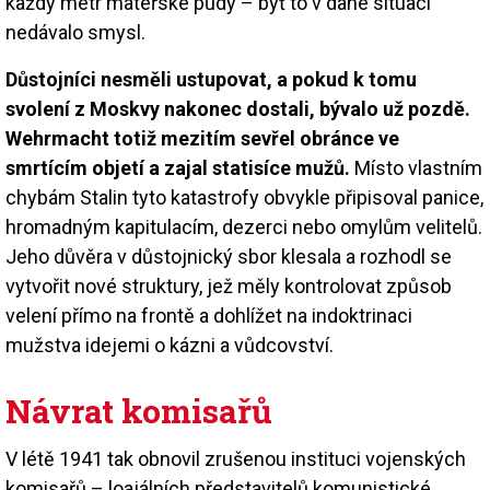
každý metr mateřské půdy – byť to v dané situaci
nedávalo smysl.
Důstojníci nesměli ustupovat, a pokud k tomu
svolení z Moskvy nakonec dostali, bývalo už pozdě.
Wehrmacht totiž mezitím sevřel obránce ve
smrtícím objetí a zajal statisíce mužů.
Místo vlastním
chybám Stalin tyto katastrofy obvykle připisoval panice,
hromadným kapitulacím, dezerci nebo omylům velitelů.
Jeho důvěra v důstojnický sbor klesala a rozhodl se
vytvořit nové struktury, jež měly kontrolovat způsob
velení přímo na frontě a dohlížet na indoktrinaci
mužstva idejemi o kázni a vůdcovství.
Návrat komisařů
V létě 1941 tak obnovil zrušenou instituci vojenských
komisařů – loajálních představitelů komunistické