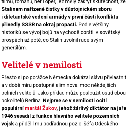
filmů, románů, her i oper, jež měly zakrýt skutečnost, že
Stalinem nařízené čistky v důstojnickém sboru
i diletantské vedení armády v první části konfliktu
přivedly SSSR na okraj propasti.
Podle většiny
historiků se vývoj bojů na východě obrátil v sovětský
prospěch až poté, co Stalin uvolnil ruce svým
generálům.
Velitelé v nemilosti
Přesto si po porážce Německa dokázal slávu přivlastnit
a v době míru postupně eliminoval moc někdejších
polních velitelů. Jako příklad může posloužit osud obou
pokořitelů Berlína.
Nejprve se v nemilosti ocitl
populární
maršál Žukov
, jehož žárlivý diktátor na jaře
1946 sesadil z funkce hlavního velitele pozemních
vojsk
a přidělil mu podřadnou pozici šéfa Oděského