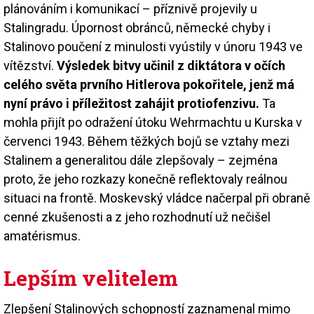
plánováním i komunikací – příznivě projevily u
Stalingradu. Úpornost obránců, německé chyby i
Stalinovo poučení z minulosti vyústily v únoru 1943 ve
vítězství.
Výsledek bitvy učinil z diktátora v očích
celého světa prvního Hitlerova pokořitele, jenž má
nyní právo i příležitost zahájit protiofenzivu.
Ta
mohla přijít po odražení útoku Wehrmachtu u Kurska v
červenci 1943. Během těžkých bojů se vztahy mezi
Stalinem a generalitou dále zlepšovaly – zejména
proto, že jeho rozkazy konečně reflektovaly reálnou
situaci na frontě. Moskevský vládce načerpal při obraně
cenné zkušenosti a z jeho rozhodnutí už nečišel
amatérismus.
Lepším velitelem
Zlepšení Stalinových schopností zaznamenal mimo