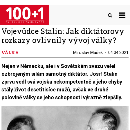
Přejít
k
hlavnímu
obsahu
Vojevůdce Stalin: Jak diktátorovy
rozkazy ovlivnily vývoj války?
VÁLKA
Miroslav Mašek
04.04.2021
Nejen v Německu, ale i v Sovětském svazu velel
ozbrojeným silám samotný diktátor. Josif Stalin
zprvu vedl svá vojska nekompetentně a jeho chyby
stály život desetitisíce mužů, avšak ve druhé
polovině války se jeho schopnosti výrazně zlepšily.