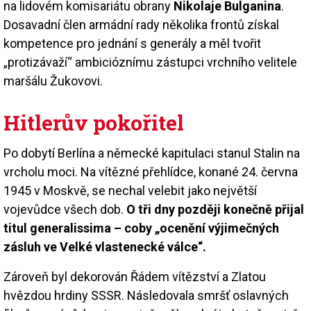
na lidovém komisariátu obrany
Nikolaje Bulganina
.
Dosavadní člen armádní rady několika frontů získal
kompetence pro jednání s generály a měl tvořit
„protizávaží“ ambicióznímu zástupci vrchního velitele
maršálu Žukovovi.
Hitlerův pokořitel
Po dobytí Berlína a německé kapitulaci stanul Stalin na
vrcholu moci. Na vítězné přehlídce, konané 24. června
1945 v Moskvě, se nechal velebit jako největší
vojevůdce všech dob.
O tři dny později konečně přijal
titul generalissima – coby „ocenění výjimečných
zásluh ve Velké vlastenecké válce“.
Zároveň byl dekorován Řádem vítězství a Zlatou
hvězdou hrdiny SSSR. Následovala smršť oslavných