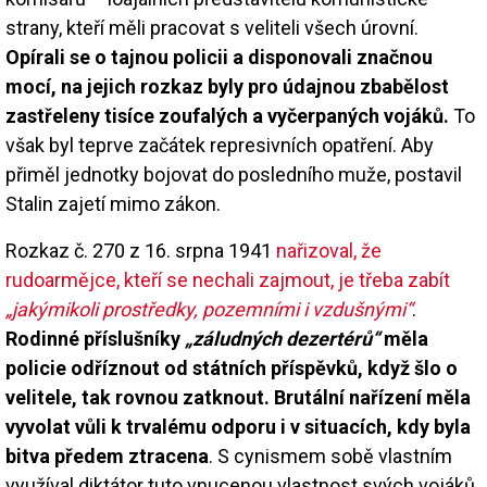
strany, kteří měli pracovat s veliteli všech úrovní.
Opírali se o tajnou policii a disponovali značnou
mocí, na jejich rozkaz byly pro údajnou zbabělost
zastřeleny tisíce zoufalých a vyčerpaných vojáků.
To
však byl teprve začátek represivních opatření. Aby
přiměl jednotky bojovat do posledního muže, postavil
Stalin zajetí mimo zákon.
Rozkaz č. 270 z 16. srpna 1941
nařizoval, že
rudoarmějce, kteří se nechali zajmout, je třeba zabít
„jakýmikoli prostředky, pozemními i vzdušnými“
.
Rodinné příslušníky
„záludných dezertérů“
měla
policie odříznout od státních příspěvků, když šlo o
velitele, tak rovnou zatknout. Brutální nařízení měla
vyvolat vůli k trvalému odporu i v situacích, kdy byla
bitva předem ztracena
. S cynismem sobě vlastním
využíval diktátor tuto vnucenou vlastnost svých vojáků